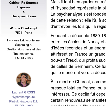
Mais il faut bien garder en mé
Cabinet Re Sources
et l'hypnotisé représente la 
Hypnose
&
La psychanalyse s'est fondée 
Thérapies Brèves
de cette relation : elle l'à, à 
d'entrevoir les lois qui la régi
41, rue Oberkampf
75011 Paris
Pendant la décennie 1880-18
Hypnose Ericksonienne,
entre les écoles de Nancy et 
Sophrologie,
d’idées fécondes et un énor
Gestion du Stress et des
attirèrent en France un gran
Traumatismes,
EMDR - IMO
trouvait Freud, qui profita s
de celles de Bernheim. Ce fu
qui le menèrent vers la déco
À la mort de Charcot, commenç
presque total en France, où s
Laurent GROSS
intéresser. Ce déclin fut cep
Hypnothérapeute
,
certain renouveau se manife
Kinésithérapeute D.E
pendant laquelle l’hypnose s’é
EMDR - IMO