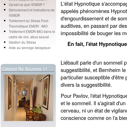
L'état Hypnotique s'accompa
Qu'est-ce que l'EMDR ?
appelés phénomènes Hypnotiq
Déroulement et Indications de
l'EMDR
d'engourdissement et de somn
Traitement du Stress Post-
auditives, en passant par de
Traumatique EMDR - IMO
impossibilité de bouger les m
Traitement EMDR-IMO dans le
cadre de viol, abus sexuel
Gestion du Stress
En fait, l'état Hypnotiqu
Aide au sevrage tabagique
Liébault parle d'un sommeil p
Cabinet Re Sources 11
suggestibilité, et Bernheim l
particulier susceptible d'êtr
divers la suggestibilité.
Pour Pavlov, l'état Hypnotique
et le sommeil. Il s'agirait d'u
cerveau, ni un état de vigila
conscience comme on l'a bie