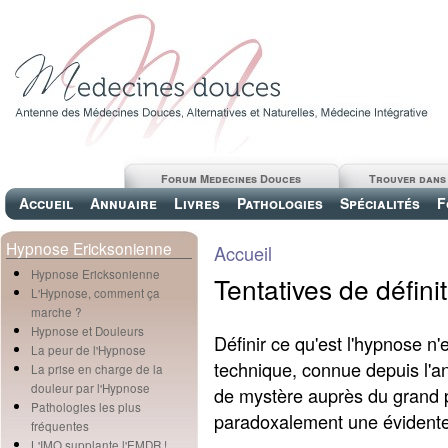
Forum Medecines Douces
Trouver dans
Accueil
Annuaire
Livres
Pathologies
Spécialités
F
Hypnose Ericksonienne
Accueil
Hypnose Ericksonienne
Tentatives de défini
L'Hypnose, comment ça
marche ?
Hypnose et Douleurs
Définir ce qu'est l'hypnose n
La peur de l'Hypnose
technique, connue depuis l'an
La prise en charge de la
douleur par l'Hypnose
de mystère auprès du grand pu
Pathologies les plus
paradoxalement une évidente 
fréquentes
L'IMO supplante l'EMDR !