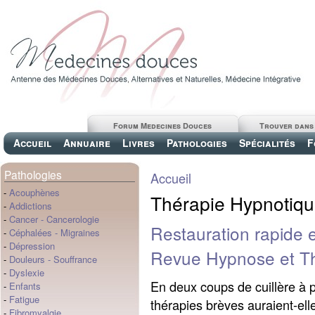
Forum Medecines Douces
Trouver dans
Accueil
Annuaire
Livres
Pathologies
Spécialités
F
Pathologies
Accueil
-
Acouphènes
Thérapie Hypnotiq
-
Addictions
-
Cancer
-
Cancerologie
Restauration rapide e
-
Céphalées
-
Migraines
-
Dépression
Revue Hypnose et Th
-
Douleurs
-
Souffrance
-
Dyslexie
En deux coups de cuillère à p
-
Enfants
-
Fatigue
thérapies brèves auraient-elles
-
Fibromyalgie