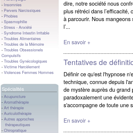
dire, notre société nous conf
-
Insomnies
plus rétréci dans l’efficacité,
-
Pervers Narcissiques
-
Phobies
à parcourir. Nous mangeons s
-
Spasmophilie
l’...
-
Stress
-
Anxiété
-
Syndrome Intestin Irritable
-
Troubles Alimentaires
En savoir +
-
Troubles de la Mémoire
-
Troubles Obsessionels
Compulsifs
Tentatives de définit
-
Troubles Gynécologiques
-
Victime Harcèlement
-
Violences Femmes Hommes
Définir ce qu'est l'hypnose n
technique, connue depuis l'an
de mystère auprès du grand pu
Spécialités
paradoxalement une évidente 
-
Acupuncture
-
Aromathérapie
s'accompagne de toute une s
-
Art thérapie
-
Auriculothérapie
-
Autres approches
En savoir +
thérapeutiques
-
Chiropratique