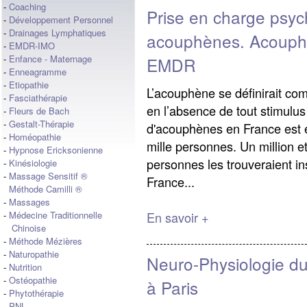
-
Coaching
Prise en charge psy
-
Développement Personnel
-
Drainages Lymphatiques
acouphènes. Acouph
-
EMDR-IMO
-
Enfance - Maternage
EMDR
-
Enneagramme
-
Etiopathie
L’acouphène se définirait co
-
Fasciathérapie
en l’absence de tout stimulus
-
Fleurs de Bach
-
Gestalt-Thérapie
d'acouphènes en France est e
-
Homéopathie
mille personnes. Un million et
-
Hypnose Ericksonienne
personnes les trouveraient in
-
Kinésiologie
-
Massage Sensitif ®
France...
Méthode Camilli ®
-
Massages
En savoir +
-
Médecine Traditionnelle
Chinoise
-
Méthode Mézières
-
Naturopathie
Neuro-Physiologie du
-
Nutrition
-
Ostéopathie
à Paris
-
Phytothérapie
-
PNL