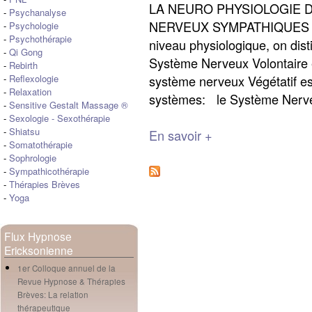
LA NEURO PHYSIOLOGIE D
-
Psychanalyse
NERVEUX SYMPATHIQUES (
-
Psychologie
-
Psychothérapie
niveau physiologique, on dis
-
Qi Gong
Système Nerveux Volontaire 
-
Rebirth
système nerveux Végétatif es
-
Reflexologie
-
Relaxation
systèmes: le Système Nerve
-
Sensitive Gestalt Massage ®
-
Sexologie
-
Sexothérapie
-
Shiatsu
En savoir +
-
Somatothérapie
-
Sophrologie
-
Sympathicothérapie
-
Thérapies Brèves
-
Yoga
Flux Hypnose
Ericksonienne
1er Colloque annuel de la
Revue Hypnose & Thérapies
Brèves: La relation
thérapeutique