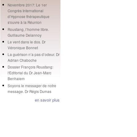
Novembre 2017: Le 1er
Congrès International
d’Hypnose thérapeutique
s'ouvre à la Réunion
Roustang, l’homme libre.
Guillaume Delannoy
Le vent dans le dos. Dr
Véronique Bonnet
La guérison n’a pas d’odeur. Dr
Adrian Chaboche
Dossier François Roustang:
l'Editorial du Dr Jean-Marc
Benhaiem
Soyons le messager de notre
message. Dr Régis Dumas
en savoir plus