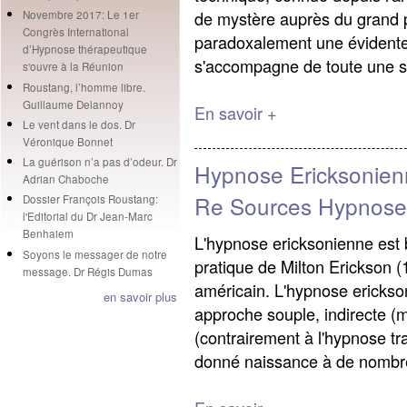
de mystère auprès du grand pu
Novembre 2017: Le 1er
Congrès International
paradoxalement une évidente 
d’Hypnose thérapeutique
s'accompagne de toute une s
s'ouvre à la Réunion
Roustang, l’homme libre.
Guillaume Delannoy
En savoir +
Le vent dans le dos. Dr
Véronique Bonnet
La guérison n’a pas d’odeur. Dr
Hypnose Ericksonienn
Adrian Chaboche
Re Sources Hypnose 
Dossier François Roustang:
l'Editorial du Dr Jean-Marc
Benhaiem
L'hypnose ericksonienne est 
Soyons le messager de notre
pratique de Milton Erickson (
message. Dr Régis Dumas
américain. L'hypnose erickso
en savoir plus
approche souple, indirecte (m
(contrairement à l'hypnose tr
donné naissance à de nombre