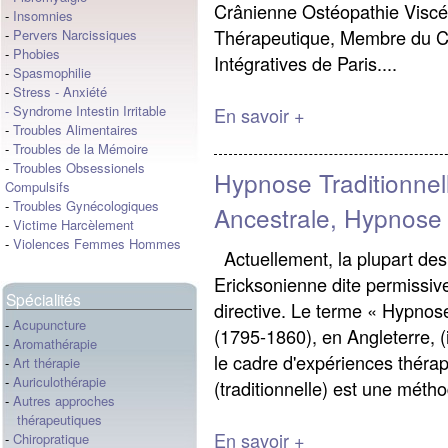
Crânienne Ostéopathie Viscé
-
Insomnies
Thérapeutique, Membre du C
-
Pervers Narcissiques
-
Phobies
Intégratives de Paris....
-
Spasmophilie
-
Stress
-
Anxiété
-
Syndrome Intestin Irritable
En savoir +
-
Troubles Alimentaires
-
Troubles de la Mémoire
-
Troubles Obsessionels
Hypnose Traditionnel
Compulsifs
-
Troubles Gynécologiques
Ancestrale, Hypnose 
-
Victime Harcèlement
-
Violences Femmes Hommes
Actuellement, la plupart des 
Ericksonienne dite permissive
Spécialités
directive. Le terme « Hypno
-
Acupuncture
(1795-1860), en Angleterre, 
-
Aromathérapie
le cadre d'expériences thérap
-
Art thérapie
-
Auriculothérapie
(traditionnelle) est une métho
-
Autres approches
thérapeutiques
En savoir +
-
Chiropratique