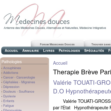
Forum Medecines Douces
Trouver dans
Accueil
Annuaire
Livres
Pathologies
Spécialités
F
Pathologies
Accueil
-
Acouphènes
Therapie Brève Par
-
Addictions
-
Cancer
-
Cancerologie
Valérie TOUATI-GRO
-
Céphalées
-
Migraines
-
Dépression
D.O Hypnothérapeute
-
Douleurs
-
Souffrance
-
Dyslexie
Valérie TOUATI-GROSS O
-
Enfants
-
Fatigue
par l'Etat Hypnothérapeute
-
Fibromyalgie