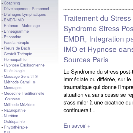
-
Coaching
-
Développement Personnel
-
Drainages Lymphatiques
Traitement du Stress
-
EMDR-IMO
-
Enfance - Maternage
Syndrome Stress Pos
-
Enneagramme
EMDR, Integration p
-
Etiopathie
-
Fasciathérapie
IMO et Hypnose dans
-
Fleurs de Bach
-
Gestalt-Thérapie
Sources Paris
-
Homéopathie
-
Hypnose Ericksonienne
Le Syndrome du stress post-
-
Kinésiologie
-
Massage Sensitif ®
immédiate ou différée, sur le
Méthode Camilli ®
traumatique qui donne l'impre
-
Massages
-
Médecine Traditionnelle
situation va sans cesse se repr
Chinoise
s'assimiler à une cicatrice qu
-
Méthode Mézières
continuerait...
-
Naturopathie
-
Nutrition
-
Ostéopathie
En savoir +
-
Phytothérapie
-
PNL