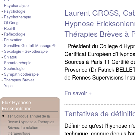
-
Psychanalyse
Laurent GROSS, Cab
-
Psychologie
-
Psychothérapie
Hypnose Ericksonie
-
Qi Gong
-
Rebirth
Thérapies Brèves à P
-
Reflexologie
-
Relaxation
Président du Collège d’Hypno
-
Sensitive Gestalt Massage ®
-
Sexologie
-
Sexothérapie
Certificat Européen d’Hypno
-
Shiatsu
Sources à Paris 11 Certifié de
-
Somatothérapie
Provence (Dr Patrick BELLET)
-
Sophrologie
-
Sympathicothérapie
de Rennes Supervisions Inst
-
Thérapies Brèves
-
Yoga
En savoir +
Flux Hypnose
Ericksonienne
Tentatives de définit
1er Colloque annuel de la
Revue Hypnose & Thérapies
Définir ce qu'est l'hypnose n
Brèves: La relation
technique, connue depuis l'an
thérapeutique