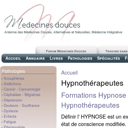
Forum Medecines Douces
Trouver dans
Accueil
Annuaire
Livres
Pathologies
Spécialités
F
Pathologies
Accueil
-
Acouphènes
Hypnothérapeutes
-
Addictions
-
Cancer
-
Cancerologie
Formations Hypnose 
-
Céphalées
-
Migraines
-
Dépression
Hypnothérapeutes
-
Douleurs
-
Souffrance
-
Dyslexie
Définir l' HYPNOSE est un exer
-
Enfants
-
Fatigue
état de conscience modifiée. 
-
Fibromyalgie