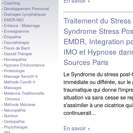
En savoir +
-
Coaching
-
Développement Personnel
-
Drainages Lymphatiques
Traitement du Stress
-
EMDR-IMO
-
Enfance - Maternage
Syndrome Stress Pos
-
Enneagramme
-
Etiopathie
EMDR, Integration p
-
Fasciathérapie
-
Fleurs de Bach
IMO et Hypnose dans
-
Gestalt-Thérapie
-
Homéopathie
Sources Paris
-
Hypnose Ericksonienne
-
Kinésiologie
Le Syndrome du stress post-
-
Massage Sensitif ®
immédiate ou différée, sur le
Méthode Camilli ®
-
Massages
traumatique qui donne l'impre
-
Médecine Traditionnelle
situation va sans cesse se repr
Chinoise
s'assimiler à une cicatrice qu
-
Méthode Mézières
-
Naturopathie
continuerait...
-
Nutrition
-
Ostéopathie
En savoir +
-
Phytothérapie
-
PNL