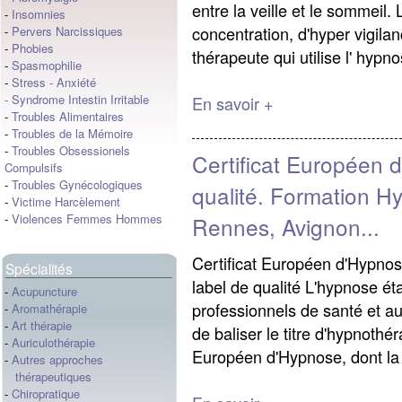
entre la veille et le sommeil.
-
Insomnies
concentration, d'hyper vigil
-
Pervers Narcissiques
-
Phobies
thérapeute qui utilise l' hypno
-
Spasmophilie
-
Stress
-
Anxiété
-
Syndrome Intestin Irritable
En savoir +
-
Troubles Alimentaires
-
Troubles de la Mémoire
-
Troubles Obsessionels
Certificat Européen 
Compulsifs
-
Troubles Gynécologiques
qualité. Formation H
-
Victime Harcèlement
-
Violences Femmes Hommes
Rennes, Avignon...
Certificat Européen d'Hypno
Spécialités
label de qualité L'hypnose ét
-
Acupuncture
professionnels de santé et au
-
Aromathérapie
-
Art thérapie
de baliser le titre d'hypnothér
-
Auriculothérapie
Européen d'Hypnose, dont la
-
Autres approches
thérapeutiques
-
Chiropratique