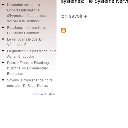
systèmes: le Système Nerve
Novembre 2017: Le 1er
Congrès International
En savoir +
d’Hypnose thérapeutique
s'ouvre à la Réunion
Roustang, l’homme libre.
Guillaume Delannoy
Le vent dans le dos. Dr
Véronique Bonnet
La guérison n’a pas d’odeur. Dr
Adrian Chaboche
Dossier François Roustang:
l'Editorial du Dr Jean-Marc
Benhaiem
Soyons le messager de notre
message. Dr Régis Dumas
en savoir plus