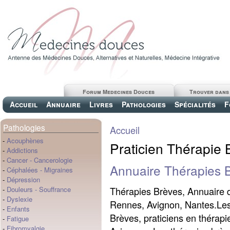
Forum Medecines Douces
Trouver dans
Accueil
Annuaire
Livres
Pathologies
Spécialités
F
Pathologies
Accueil
-
Acouphènes
Praticien Thérapie 
-
Addictions
-
Cancer
-
Cancerologie
Annuaire Thérapies 
-
Céphalées
-
Migraines
-
Dépression
Thérapies Brèves, Annuaire 
-
Douleurs
-
Souffrance
-
Dyslexie
Rennes, Avignon, Nantes.Les 
-
Enfants
Brèves, praticiens en thérapi
-
Fatigue
-
Fibromyalgie