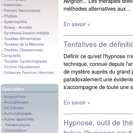
Avignon... Les thérapies brè
-
Insomnies
méthodes alternatives aux...
-
Pervers Narcissiques
-
Phobies
-
Spasmophilie
En savoir +
-
Stress
-
Anxiété
-
Syndrome Intestin Irritable
-
Troubles Alimentaires
Tentatives de définit
-
Troubles de la Mémoire
-
Troubles Obsessionels
Définir ce qu'est l'hypnose n
Compulsifs
-
Troubles Gynécologiques
technique, connue depuis l'an
-
Victime Harcèlement
de mystère auprès du grand pu
-
Violences Femmes Hommes
paradoxalement une évidente 
s'accompagne de toute une s
Spécialités
-
Acupuncture
En savoir +
-
Aromathérapie
-
Art thérapie
-
Auriculothérapie
-
Autres approches
Hypnose, outil de thé
thérapeutiques
brève,l'hypnose peut-
-
Chiropratique