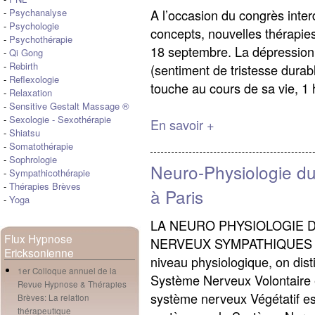
A l’occasion du congrès inte
-
Psychanalyse
-
Psychologie
concepts, nouvelles thérapies
-
Psychothérapie
18 septembre. La dépression 
-
Qi Gong
-
Rebirth
(sentiment de tristesse durabl
-
Reflexologie
touche au cours de sa vie, 1
-
Relaxation
-
Sensitive Gestalt Massage ®
-
Sexologie
-
Sexothérapie
En savoir +
-
Shiatsu
-
Somatothérapie
-
Sophrologie
Neuro-Physiologie du
-
Sympathicothérapie
-
Thérapies Brèves
à Paris
-
Yoga
LA NEURO PHYSIOLOGIE D
Flux Hypnose
NERVEUX SYMPATHIQUES (
Ericksonienne
niveau physiologique, on dis
1er Colloque annuel de la
Système Nerveux Volontaire 
Revue Hypnose & Thérapies
système nerveux Végétatif es
Brèves: La relation
thérapeutique