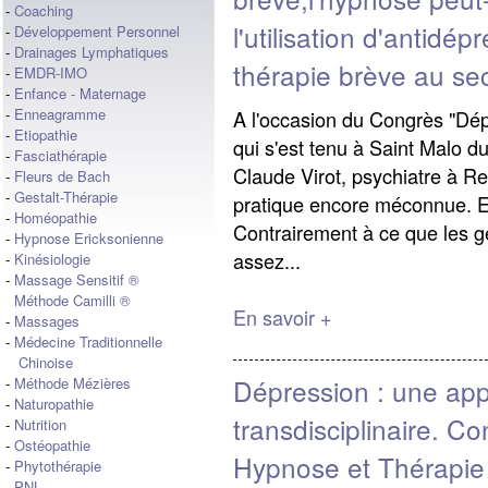
-
Coaching
l'utilisation d'antidé
-
Développement Personnel
-
Drainages Lymphatiques
thérapie brève au se
-
EMDR-IMO
-
Enfance - Maternage
-
Enneagramme
A l'occasion du Congrès "Dép
-
Etiopathie
qui s'est tenu à Saint Malo 
-
Fasciathérapie
Claude Virot, psychiatre à R
-
Fleurs de Bach
-
Gestalt-Thérapie
pratique encore méconnue. E
-
Homéopathie
Contrairement à ce que les ge
-
Hypnose Ericksonienne
assez...
-
Kinésiologie
-
Massage Sensitif ®
Méthode Camilli ®
En savoir +
-
Massages
-
Médecine Traditionnelle
Chinoise
Dépression : une ap
-
Méthode Mézières
-
Naturopathie
transdisciplinaire. C
-
Nutrition
-
Ostéopathie
Hypnose et Thérapie
-
Phytothérapie
-
PNL