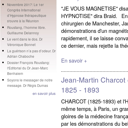
Novembre 2017: Le 1er
"JE VOUS MAGNETISE" disa
Congrès International
HYPNOTISE" dira Braid. En
d’Hypnose thérapeutique
s'ouvre à la Réunion
chirurgien de Manchester, Ja
Roustang, l’homme libre.
démonstrations d'un magnétis
Guillaume Delannoy
rapidement, il se laisse conv
Le vent dans le dos. Dr
ce dernier, mais rejette la thé
Véronique Bonnet
La guérison n’a pas d’odeur. Dr
Adrian Chaboche
En savoir +
Dossier François Roustang:
l'Editorial du Dr Jean-Marc
Benhaiem
Jean-Martin Charcot 
Soyons le messager de notre
message. Dr Régis Dumas
1825 - 1893
en savoir plus
CHARCOT (1825-1893) et l'
même temps, à Paris, un gra
gloires de la médecine frança
par les démonstrations du be