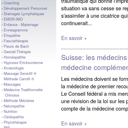
traumatique qui donne l'impre
-
Coaching
situation va sans cesse se repr
-
Développement Personnel
-
Drainages Lymphatiques
s'assimiler à une cicatrice qu
-
EMDR-IMO
continuerait...
-
Enfance - Maternage
-
Enneagramme
-
Etiopathie
En savoir +
-
Fasciathérapie
-
Fleurs de Bach
-
Gestalt-Thérapie
Suisse: les médecins 
-
Homéopathie
-
Hypnose Ericksonienne
médecine complémen
-
Kinésiologie
-
Massage Sensitif ®
Les médecins doivent se form
Méthode Camilli ®
-
Massages
la médecine de premier recou
-
Médecine Traditionnelle
Le Conseil fédéral a mis merc
Chinoise
une révision de la loi sur les
-
Méthode Mézières
-
Naturopathie
compte de la médecine compl
-
Nutrition
-
Ostéopathie
En savoir +
-
Phytothérapie
-
PNL