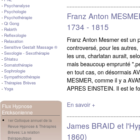
-
Psychanalyse
-
Psychologie
Franz Anton MESMER
-
Psychothérapie
-
Qi Gong
1734 - 1815
-
Rebirth
-
Reflexologie
Franz Anton Mesmer est un 
-
Relaxation
controversé, pour les autres
-
Sensitive Gestalt Massage ®
-
Sexologie
-
Sexothérapie
les uns, charlatan aurait, sel
-
Shiatsu
mais beaucoup emprunté ".peu
-
Somatothérapie
en tout cas, on désormais
-
Sophrologie
-
Sympathicothérapie
MESMER, comme il y a AVA
-
Thérapies Brèves
APRES EINSTEIN. Il est le fo
-
Yoga
En savoir +
Flux Hypnose
Ericksonienne
1er Colloque annuel de la
James BRAID et l'Hy
Revue Hypnose & Thérapies
Brèves: La relation
1860)
thérapeutique