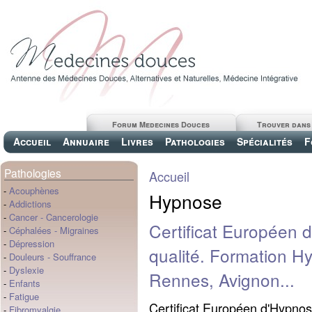
Forum Medecines Douces
Trouver dans
Accueil
Annuaire
Livres
Pathologies
Spécialités
F
Pathologies
Accueil
-
Acouphènes
Hypnose
-
Addictions
-
Cancer
-
Cancerologie
Certificat Européen 
-
Céphalées
-
Migraines
-
Dépression
qualité. Formation H
-
Douleurs
-
Souffrance
-
Dyslexie
Rennes, Avignon...
-
Enfants
-
Fatigue
Certificat Européen d'Hypno
-
Fibromyalgie