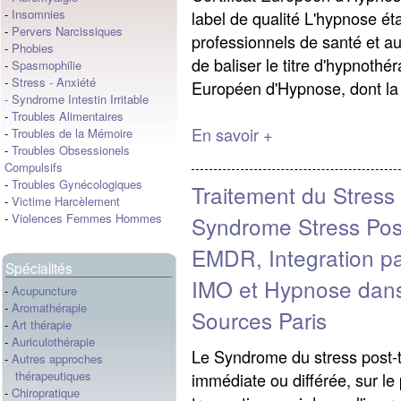
-
Insomnies
label de qualité L'hypnose ét
-
Pervers Narcissiques
professionnels de santé et au
-
Phobies
de baliser le titre d'hypnothér
-
Spasmophilie
-
Stress
-
Anxiété
Européen d'Hypnose, dont la
-
Syndrome Intestin Irritable
-
Troubles Alimentaires
En savoir +
-
Troubles de la Mémoire
-
Troubles Obsessionels
Compulsifs
-
Troubles Gynécologiques
Traitement du Stress
-
Victime Harcèlement
-
Violences Femmes Hommes
Syndrome Stress Pos
EMDR, Integration p
Spécialités
IMO et Hypnose dans
-
Acupuncture
-
Aromathérapie
Sources Paris
-
Art thérapie
-
Auriculothérapie
Le Syndrome du stress post-
-
Autres approches
thérapeutiques
immédiate ou différée, sur le
-
Chiropratique