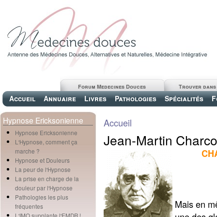
Forum Medecines Douces
Trouver dans
Accueil
Annuaire
Livres
Pathologies
Spécialités
F
Hypnose Ericksonienne
Accueil
Hypnose Ericksonienne
Jean-Martin Charcot
L'Hypnose, comment ça
CHA
marche ?
Hypnose et Douleurs
La peur de l'Hypnose
La prise en charge de la
douleur par l'Hypnose
Pathologies les plus
Mais en mê
fréquentes
une des gl
L'IMO supplante l'EMDR !