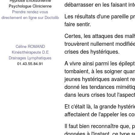
Hypnose Ericksonienne
débarrasser en les faisant int
Psychologue Clinicienne
Prendre rendez-vous
Les résultats d'une pareille 
directement en ligne sur Doctolib
faire sentir.
Certes, les attaques des mal
trouvèrent nullement modifiée
Céline ROMAND
crises des hystériques.
Kinésithérapeute D.E
Drainages Lymphatiques
A vivre ainsi parmi les épilep
01.43.55.84.91
tombaient, à les soigner quand
jeunes hystériques avaient re
donné les tendances mimétiqu
dans leurs crises tout l'aspect
Et c'était là, la grande hystér
affectaient de l'appeler les c
Il faut bien reconnaître que, 
données à l'instant, ce type s