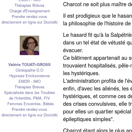
Charcot ne soit plus maître de
Thérapies Brèves
Chargé d'Enseignement
Il est prodigieux que le hasar
Prendre rendez-vous
la philosophie de l'histoire d
directement en ligne sur Doctolib
Le hasard fit qu'à la Salpétri
dans un tel état de vétusté que
évacuer.
Ce bâtiment appartenait au se
trouvaient hospitalisés, pêle-
Valérie TOUATI-GROSS
Ostéopathe D.O
les hystériques.
Hypnose Ericksonienne
L'administration profita de l
EMDR - IMO
Thérapies Brèves
enfin, d'avec les aliénés, les
Spécialisée dans les Troubles
hystériques, et comme ces d
de l'Infertilité, PMA, FIV
des crises convulsives, elle t
Femmes Enceintes, Bébés
Prendre rendez-vous
pour elles un quartier spécia
directement en ligne sur Doctolib
épileptiques simples".
Charcot étant alors le plus a