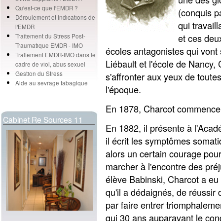
Qu'est-ce que l'EMDR ?
(conquis p
Déroulement et Indications de
qui travail
l'EMDR
et ces deu
Traitement du Stress Post-
Traumatique EMDR - IMO
écoles antagonistes qui vont
Traitement EMDR-IMO dans le
Liébault et l'école de Nancy, 
cadre de viol, abus sexuel
Gestion du Stress
s'affronter aux yeux de toute
Aide au sevrage tabagique
l'époque.
En 1878, Charcot commence s
Cabinet Re Sources 11
En 1882, il présente à l'Aca
il écrit les symptômes somatiqu
alors un certain courage pou
marcher à l'encontre des pré
élève Babinski, Charcot a eu 
qu'il a dédaignés, de réussir da
par faire entrer triomphalemen
qui 30 ans auparavant le con