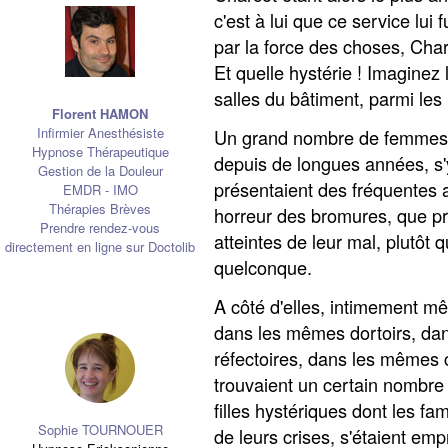
c'est à lui que ce service lui 
par la force des choses, Char
Et quelle hystérie ! Imaginez 
salles du bâtiment, parmi les
Florent HAMON
Infirmier Anesthésiste
Un grand nombre de femmes ép
Hypnose Thérapeutique
depuis de longues années, s'y
Gestion de la Douleur
présentaient des fréquentes a
EMDR - IMO
Thérapies Brèves
horreur des bromures, que pre
Prendre rendez-vous
atteintes de leur mal, plutôt
directement en ligne sur Doctolib
quelconque.
A côté d'elles, intimement mê
dans les mêmes dortoirs, da
réfectoires, dans les mêmes 
trouvaient un certain nombre
filles hystériques dont les fam
Sophie TOURNOUER
de leurs crises, s'étaient em