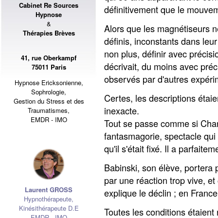
Cabinet Re Sources
définitivement que le mouvem
Hypnose
&
Alors que les magnétiseurs n
Thérapies Brèves
définis, inconstants dans leur
non plus, définir avec précisi
41, rue Oberkampf
décrivait, du moins avec préc
75011 Paris
observés par d'autres expéri
Hypnose Ericksonienne,
Sophrologie,
Certes, les descriptions étaie
Gestion du Stress et des
inexacte.
Traumatismes,
EMDR - IMO
Tout se passe comme si Charc
fantasmagorie, spectacle qui l
qu'il s'était fixé. Il a parfai
Babinski, son élève, portera 
par une réaction trop vive, et
Laurent GROSS
explique le déclin ; en France
Hypnothérapeute
,
Kinésithérapeute D.E
Toutes les conditions étaient r
EMDR - IMO