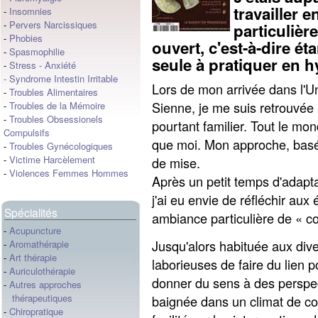
travailler e
-
Insomnies
-
Pervers Narcissiques
particulièr
-
Phobies
ouvert, c'est-à-dire é
-
Spasmophilie
seule à pratiquer en h
-
Stress
-
Anxiété
-
Syndrome Intestin Irritable
Lors de mon arrivée dans l'U
-
Troubles Alimentaires
Sienne, je me suis retrouvée
-
Troubles de la Mémoire
-
Troubles Obsessionels
pourtant familier. Tout le m
Compulsifs
que moi. Mon approche, basée 
-
Troubles Gynécologiques
-
Victime Harcèlement
de mise.
-
Violences Femmes Hommes
Après un petit temps d'adapt
j'ai eu envie de réfléchir aux
Spécialités
ambiance particulière de « c
-
Acupuncture
Jusqu'alors habituée aux div
-
Aromathérapie
-
Art thérapie
laborieuses de faire du lien p
-
Auriculothérapie
donner du sens à des perspec
-
Autres approches
thérapeutiques
baignée dans un climat de co
-
Chiropratique