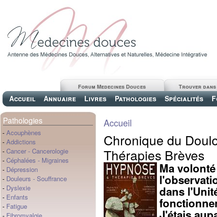
Forum Medecines Douces
Trouver dans
Accueil
Annuaire
Livres
Pathologies
Spécialités
F
Pathologies
Accueil
-
Acouphènes
Chronique du Doulo
-
Addictions
Thérapies Brèves
-
Cancer
-
Cancerologie
-
Céphalées
-
Migraines
Ma volonté 
-
Dépression
l'observati
-
Douleurs
-
Souffrance
-
Dyslexie
dans l'Unit
-
Enfants
fonctionnem
-
Fatigue
J'étais aup
-
Fibromyalgie