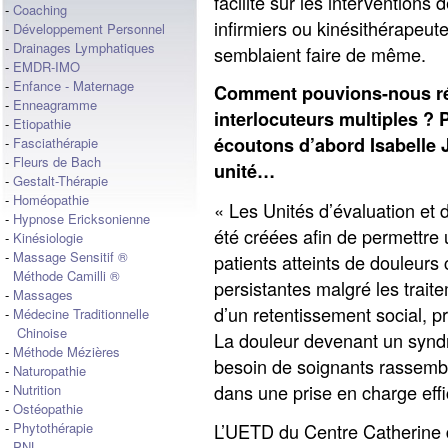
facilité sur les interventions
-
Coaching
infirmiers ou kinésithérapeute
-
Développement Personnel
-
Drainages Lymphatiques
semblaient faire de même.
-
EMDR-IMO
-
Enfance - Maternage
Comment pouvions-nous réu
-
Enneagramme
interlocuteurs multiples ? 
-
Etiopathie
écoutons d’abord Isabelle J
-
Fasciathérapie
-
Fleurs de Bach
unité…
-
Gestalt-Thérapie
-
Homéopathie
« Les Unités d’évaluation et 
-
Hypnose Ericksonienne
été créées afin de permettre
-
Kinésiologie
-
Massage Sensitif ®
patients atteints de douleurs
Méthode Camilli ®
persistantes malgré les trai
-
Massages
d’un retentissement social, p
-
Médecine Traditionnelle
Chinoise
La douleur devenant un syndr
-
Méthode Mézières
besoin de soignants rassemb
-
Naturopathie
dans une prise en charge eff
-
Nutrition
-
Ostéopathie
L’UETD du Centre Catherine 
-
Phytothérapie
-
PNL