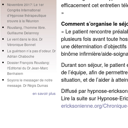
efficacement cet entretien té
Novembre 2017: Le 1er
Congrès International
»
d’Hypnose thérapeutique
s'ouvre à la Réunion
Comment s’organise le séj
Roustang, l’homme libre.
« Le patient rencontre préal
Guillaume Delannoy
plusieurs fois avant toute hos
Le vent dans le dos. Dr
une détermination d’objectifs 
Véronique Bonnet
La guérison n’a pas d’odeur. Dr
binôme infirmière/aide-soigna
Adrian Chaboche
Dossier François Roustang:
Durant son séjour, le patien
l'Editorial du Dr Jean-Marc
de l’équipe, afin de permettre
Benhaiem
situation, et de l’aider à attei
Soyons le messager de notre
message. Dr Régis Dumas
Diffusé par hypnose-erickson
en savoir plus
Lire la suite sur Hypnose-Er
ericksonienne.org/Chronique-