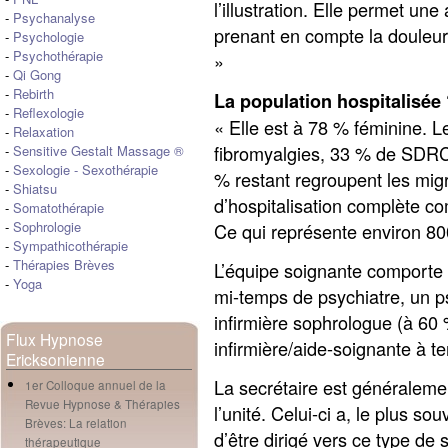
l’illustration. Elle permet un
-
Psychanalyse
prenant en compte la douleur
-
Psychologie
-
Psychothérapie
»
-
Qi Gong
-
Rebirth
La population hospitalisée
-
Reflexologie
« Elle est à 78 % féminine. 
-
Relaxation
fibromyalgies, 33 % de SDRC
-
Sensitive Gestalt Massage ®
-
Sexologie
-
Sexothérapie
% restant regroupent les mig
-
Shiatsu
d’hospitalisation complète co
-
Somatothérapie
-
Sophrologie
Ce qui représente environ 800
-
Sympathicothérapie
-
Thérapies Brèves
L’équipe soignante comporte 
-
Yoga
mi-temps de psychiatre, un p
infirmière sophrologue (à 60
Flux Hypnose
infirmière/aide-soignante à te
Ericksonienne
La secrétaire est généralemen
1er Colloque annuel de la
Revue Hypnose & Thérapies
l’unité. Celui-ci a, le plus s
Brèves: La relation
d’être dirigé vers ce type de 
thérapeutique