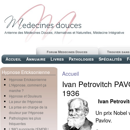
Forum Medecines Douces
Trouver dans
Accueil
Annuaire
Livres
Pathologies
Spécialités
F
Hypnose Ericksonienne
Accueil
Hypnose Ericksonienne
Ivan Petrovitch PAV
L'Hypnose, comment ça
1936
marche ?
Hypnose et Douleurs
Ivan Petrovi
La peur de l'Hypnose
La prise en charge de la
Un prix Nobel v
douleur par l'Hypnose
Pathologies les plus
Pavlov.
fréquentes
L'IMO supplante l'EMDR !