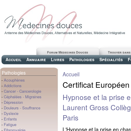
Forum Medecines Douces
Trouver dans
Accueil
Annuaire
Livres
Pathologies
Spécialités
F
Pathologies
Accueil
-
Acouphènes
Certificat Europée
-
Addictions
-
Cancer
-
Cancerologie
Hypnose et la prise e
-
Céphalées
-
Migraines
-
Dépression
Laurent Gross Collè
-
Douleurs
-
Souffrance
-
Dyslexie
Paris
-
Enfants
-
Fatigue
L'Hypnose et la prise en cha
-
Fibromyalgie