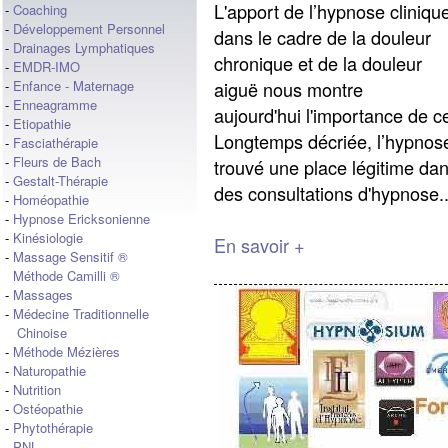
L'apport de l’hypnose cliniqu
-
Coaching
-
Développement Personnel
dans le cadre de la douleur
-
Drainages Lymphatiques
chronique et de la douleur
-
EMDR-IMO
aiguë nous montre
-
Enfance - Maternage
-
Enneagramme
aujourd'hui l'importance de ce
-
Etiopathie
Longtemps décriée, l’hypnose
-
Fasciathérapie
-
Fleurs de Bach
trouvé une place légitime dan
-
Gestalt-Thérapie
des consultations d'hypnose..
-
Homéopathie
-
Hypnose Ericksonienne
-
Kinésiologie
En savoir +
-
Massage Sensitif ®
Méthode Camilli ®
-
Massages
-
Médecine Traditionnelle
Chinoise
-
Méthode Mézières
-
Naturopathie
-
Nutrition
-
Ostéopathie
-
Phytothérapie
-
PNL