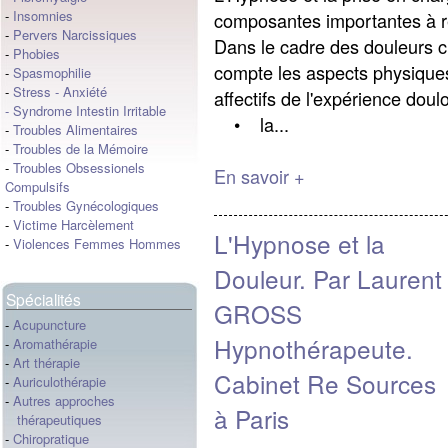
-
Insomnies
composantes importantes à r
-
Pervers Narcissiques
Dans le cadre des douleurs 
-
Phobies
compte les aspects physique
-
Spasmophilie
-
Stress
-
Anxiété
affectifs de l'expérience dou
-
Syndrome Intestin Irritable
• la...
-
Troubles Alimentaires
-
Troubles de la Mémoire
-
Troubles Obsessionels
En savoir +
Compulsifs
-
Troubles Gynécologiques
-
Victime Harcèlement
L'Hypnose et la
-
Violences Femmes Hommes
Douleur. Par Laurent
Spécialités
GROSS
-
Acupuncture
Hypnothérapeute.
-
Aromathérapie
-
Art thérapie
Cabinet Re Sources
-
Auriculothérapie
-
Autres approches
à Paris
thérapeutiques
-
Chiropratique