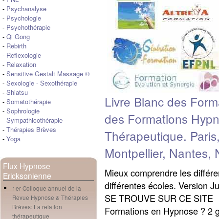
-
Psychanalyse
-
Psychologie
-
Psychothérapie
-
Qi Gong
-
Rebirth
-
Reflexologie
-
Relaxation
-
Sensitive Gestalt Massage ®
-
Sexologie
-
Sexothérapie
-
Shiatsu
Livre Blanc des For
-
Somatothérapie
-
Sophrologie
des Formations Hypn
-
Sympathicothérapie
-
Thérapies Brèves
Thérapeutique. Paris
-
Yoga
Montpellier, Nantes, 
Flux Hypnose
Mieux comprendre les différe
Ericksonienne
différentes écoles. Versio
1er Colloque annuel de la
SE TROUVE SUR CE SITE Pou
Revue Hypnose & Thérapies
Brèves: La relation
Formations en Hypnose ? 2 g
thérapeutique