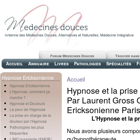
Forum Medecines Douces
Trouver dans
Accueil
Annuaire
Livres
Pathologies
Spécialités
F
Hypnose Ericksonienne
Accueil
Hypnose Ericksonienne
Hypnose et la prise
L'Hypnose, comment ça
Par Laurent Gross 
marche ?
Hypnose et Douleurs
Ericksonienne Pari
La peur de l'Hypnose
La prise en charge de la
L'Hypnose et la p
douleur par l'Hypnose
Pathologies les plus
Nous avons plusieurs compos
fréquentes
qu'hypnothérapeute.
L'IMO supplante l'EMDR !