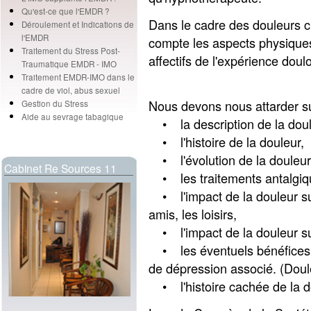
Qu'est-ce que l'EMDR ?
Dans le cadre des douleurs 
Déroulement et Indications de
l'EMDR
compte les aspects physique
Traitement du Stress Post-
affectifs de l'expérience doul
Traumatique EMDR - IMO
Traitement EMDR-IMO dans le
cadre de viol, abus sexuel
Nous devons nous attarder s
Gestion du Stress
Aide au sevrage tabagique
• la description de la doul
• l'histoire de la douleur,
• l'évolution de la douleur
Cabinet Re Sources 11
• les traitements antalgiq
• l'impact de la douleur sur l
amis, les loisirs,
• l'impact de la douleur sur 
• les éventuels bénéfices s
de dépression associé. (Dou
• l'histoire cachée de la d