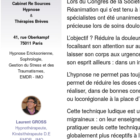
Lors du Congrès de la Sociét
Cabinet Re Sources
Réanimation qui s’est tenu à
Hypnose
&
spécialistes ont été unanimes
Thérapies Brèves
précieuse lors de soins doulou
L’objectif ? Réduire la douleur
41, rue Oberkampf
75011 Paris
focalisant son attention sur 
laisser son corps aux urgenc
Hypnose Ericksonienne,
Sophrologie,
son esprit ailleurs : dans un 
Gestion du Stress et des
Traumatismes,
L’hypnose ne permet pas touj
EMDR - IMO
permet de réduire les doses
réaliser, dans de bonnes cond
ou locorégionale à la place d
Cette technique ludique est u
migraineux : on leur enseigne
Laurent GROSS
pratiquer seuls cette techniq
Hypnothérapeute
,
Kinésithérapeute D.E
globalement plus réceptifs à l
EMDR - IMO