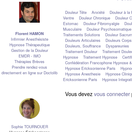
Douleur Tête
Anxiété
Douleur à la
Ventre
Douleur Chronique
Douleur 
Estomac
Douleur Fibromyalgie
Dou
Musculaire
Douleur Psychosomatique
Florent HAMON
Traitements Solutions
Douleur Sacru
Infirmier Anesthésiste
Douleurs Articulaires
Douleurs Corps
Hypnose Thérapeutique
Douleurs, Souffrance
Dyspareunies
Gestion de la Douleur
Traitement Douleur
Traitement Doule
EMDR - IMO
Hypnose
Traitement Hypnose
Certi
Thérapies Brèves
Confédération Francophone Hypnose &
Prendre rendez-vous
Hypnose Ericksonienne Paris
Hypnos
directement en ligne sur Doctolib
Hypnose Anesthesie
Hypnose Cliniq
Ericksonienne Paris
Hypnose Integrat
Vous devez
vous connecter
Sophie TOURNOUER