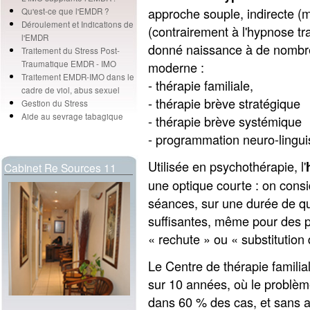
approche souple, indirecte (m
Qu'est-ce que l'EMDR ?
Déroulement et Indications de
(contrairement à l'hypnose tr
l'EMDR
donné naissance à de nombr
Traitement du Stress Post-
moderne :
Traumatique EMDR - IMO
Traitement EMDR-IMO dans le
- thérapie familiale,
cadre de viol, abus sexuel
- thérapie brève stratégique
Gestion du Stress
Aide au sevrage tabagique
- thérapie brève systémique
- programmation neuro-linguis
Utilisée en psychothérapie, l'
Cabinet Re Sources 11
une optique courte : on consi
séances, sur une durée de q
suffisantes, même pour des p
« rechute » ou « substitutio
Le Centre de thérapie familia
sur 10 années, où le problèm
dans 60 % des cas, et sans 