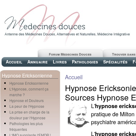
Forum Medecines Douces
Trouver dans
Accueil
Annuaire
Livres
Pathologies
Spécialités
F
Hypnose Ericksonienne
Accueil
Hypnose Ericksonienne
Hypnose Ericksonien
L'Hypnose, comment ça
Sources Hypnose Er
marche ?
Hypnose et Douleurs
L'
hypnose ericks
La peur de l'Hypnose
La prise en charge de la
pratique de Milton
douleur par l'Hypnose
psychiatre américa
Pathologies les plus
fréquentes
L'
hypnose erick
L'IMO supplante l'EMDR !