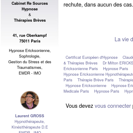
rechute, dans aucun des cas
Cabinet Re Sources
Hypnose
&
Thérapies Brèves
41, rue Oberkampf
La vie 
75011 Paris
Hypnose Ericksonienne,
Sophrologie,
Certificat Européen d'Hypnose
Clau
Gestion du Stress et des
& Thérapies Brèves
Dr Milton ERIC
Traumatismes,
Ericksonienne Paris
Hypnose Paris
EMDR - IMO
Hypnose Ericksonienne Hypnothérapeut
Paris
Thérapie Brève Paris
Thérapi
Hypnose Ericksonienne
Hypnose Eri
Medicale Paris
Hypnose Paris
Hyp
Vous devez
vous connecter
Laurent GROSS
Hypnothérapeute
,
Kinésithérapeute D.E
EMDR - IMO