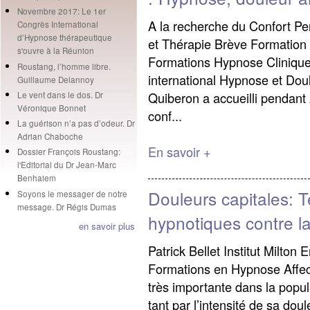
Novembre 2017: Le 1er
A la recherche du Confort P
Congrès International
d’Hypnose thérapeutique
et Thérapie Brève Formatio
s'ouvre à la Réunion
Formations Hypnose Cliniqu
Roustang, l’homme libre.
international Hypnose et Dou
Guillaume Delannoy
Quiberon a accueilli pendant 
Le vent dans le dos. Dr
Véronique Bonnet
conf...
La guérison n’a pas d’odeur. Dr
Adrian Chaboche
En savoir +
Dossier François Roustang:
l'Editorial du Dr Jean-Marc
Benhaiem
Douleurs capitales: 
Soyons le messager de notre
message. Dr Régis Dumas
hypnotiques contre l
en savoir plus
Patrick Bellet Institut Milton
Formations en Hypnose Affec
très importante dans la popul
tant par l’intensité de sa doul