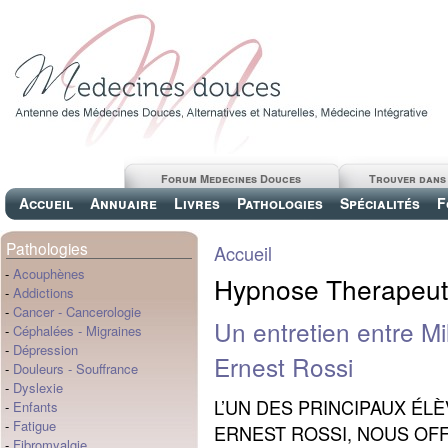
Forum Medecines Douces
Trouver dans
Accueil
Annuaire
Livres
Pathologies
Spécialités
F
Pathologies
Accueil
-
Acouphènes
Hypnose Therapeut
-
Addictions
-
Cancer
-
Cancerologie
Un entretien entre Mi
-
Céphalées
-
Migraines
-
Dépression
Ernest Rossi
-
Douleurs
-
Souffrance
-
Dyslexie
L’UN DES PRINCIPAUX ÉL
-
Enfants
-
Fatigue
ERNEST ROSSI, NOUS OF
-
Fibromyalgie