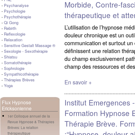
Morbide, Contre-fasc
-
Psychanalyse
-
Psychologie
thérapeutique et atte
-
Psychothérapie
-
Qi Gong
L’utilisation de l’hypnose méd
-
Rebirth
douleur chronique est un outil
-
Reflexologie
-
Relaxation
communication et surtout un
-
Sensitive Gestalt Massage ®
définissent une relation théra
-
Sexologie
-
Sexothérapie
-
Shiatsu
du champ exclusivement path
-
Somatothérapie
champ des ressources et des 
-
Sophrologie
-
Sympathicothérapie
-
Thérapies Brèves
En savoir +
-
Yoga
Institut Emergences 
Flux Hypnose
Ericksonienne
Formation Hypnose E
1er Colloque annuel de la
Thérapie Brève. For
Revue Hypnose & Thérapies
Brèves: La relation
:“Hypnose, douleur a
thérapeutique