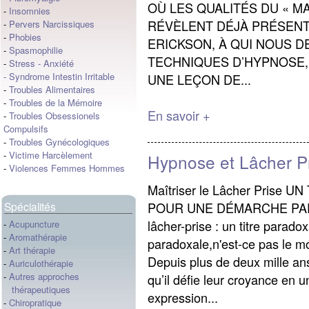
OÙ LES QUALITÉS DU « M
-
Insomnies
RÉVÈLENT DÉJÀ PRÉSENT
-
Pervers Narcissiques
-
Phobies
ERICKSON, À QUI NOUS 
-
Spasmophilie
TECHNIQUES D’HYPNOSE,
-
Stress
-
Anxiété
-
Syndrome Intestin Irritable
UNE LEÇON DE...
-
Troubles Alimentaires
-
Troubles de la Mémoire
En savoir +
-
Troubles Obsessionels
Compulsifs
-
Troubles Gynécologiques
-
Victime Harcèlement
Hypnose et Lâcher P
-
Violences Femmes Hommes
Maîtriser le Lâcher Prise 
POUR UNE DÉMARCHE PARA
Spécialités
lâcher-prise : un titre parad
-
Acupuncture
-
Aromathérapie
paradoxale,n'est-ce pas le mo
-
Art thérapie
Depuis plus de deux mille an
-
Auriculothérapie
-
Autres approches
qu’il défie leur croyance en u
thérapeutiques
expression...
-
Chiropratique