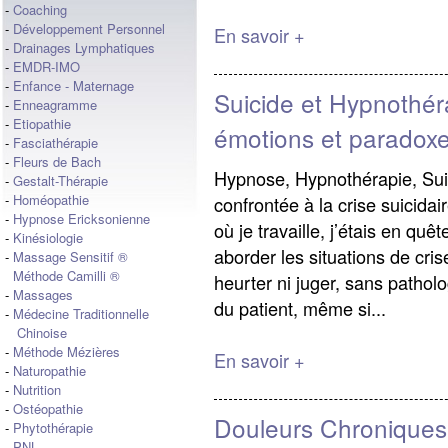
-
Coaching
-
Développement Personnel
En savoir +
-
Drainages Lymphatiques
-
EMDR-IMO
-
Enfance - Maternage
Suicide et Hypnothér
-
Enneagramme
-
Etiopathie
émotions et paradoxe
-
Fasciathérapie
-
Fleurs de Bach
Hypnose, Hypnothérapie, Sui
-
Gestalt-Thérapie
-
Homéopathie
confrontée à la crise suicida
-
Hypnose Ericksonienne
où je travaille, j’étais en qu
-
Kinésiologie
aborder les situations de cris
-
Massage Sensitif ®
Méthode Camilli ®
heurter ni juger, sans pathol
-
Massages
du patient, même si...
-
Médecine Traditionnelle
Chinoise
-
Méthode Mézières
En savoir +
-
Naturopathie
-
Nutrition
-
Ostéopathie
Douleurs Chroniques,
-
Phytothérapie
-
PNL