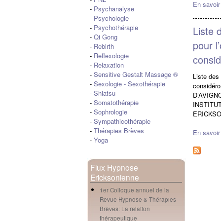
En savoir
-
Psychanalyse
-
Psychologie
-
Psychothérapie
Liste 
-
Qi Gong
pour l
-
Rebirth
-
Reflexologie
consi
-
Relaxation
-
Sensitive Gestalt Massage ®
Liste des
-
Sexologie
-
Sexothérapie
considér
-
Shiatsu
D’AVIGN
-
Somatothérapie
INSTITU
-
Sophrologie
ERICKSO
-
Sympathicothérapie
-
Thérapies Brèves
En savoir
-
Yoga
Flux Hypnose
Ericksonienne
1er Colloque annuel de la
Revue Hypnose & Thérapies
Brèves: La relation
thérapeutique