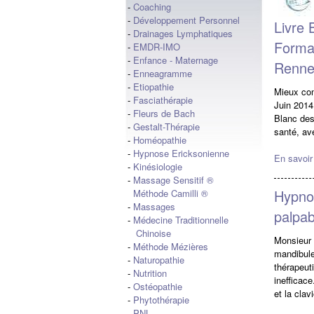
-
Coaching
-
Développement Personnel
Livre 
-
Drainages Lymphatiques
Format
-
EMDR-IMO
-
Enfance - Maternage
Rennes
-
Enneagramme
-
Etiopathie
Mieux com
-
Fasciathérapie
Juin 201
-
Fleurs de Bach
Blanc des
-
Gestalt-Thérapie
santé, av
-
Homéopathie
-
Hypnose Ericksonienne
En savoir
-
Kinésiologie
-
Massage Sensitif ®
Hypnos
Méthode Camilli ®
-
Massages
palpab
-
Médecine Traditionnelle
Chinoise
Monsieur 
-
Méthode Mézières
mandibule
-
Naturopathie
thérapeu
-
Nutrition
inefficace
-
Ostéopathie
et la clav
-
Phytothérapie
-
PNL