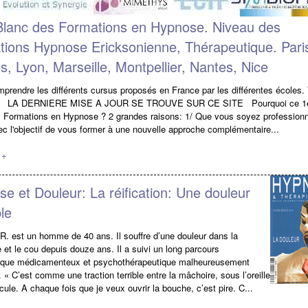
Blanc des Formations en Hypnose. Niveau des
ions Hypnose Ericksonienne, Thérapeutique. Pari
, Lyon, Marseille, Montpellier, Nantes, Nice
prendre les différents cursus proposés en France par les différentes écoles.
4 LA DERNIERE MISE A JOUR SE TROUVE SUR CE SITE Pourquoi ce 1er
 Formations en Hypnose ? 2 grandes raisons: 1/ Que vous soyez professionn
ec l'objectif de vous former à une nouvelle approche complémentaire...
 +
e et Douleur: La réification: Une douleur
le
R. est un homme de 40 ans. Il souffre d’une douleur dans la
 et le cou depuis douze ans. Il a suivi un long parcours
tique médicamenteux et psychothérapeutique malheureusement
. « C’est comme une traction terrible entre la mâchoire, sous l’oreille
icule. A chaque fois que je veux ouvrir la bouche, c’est pire. C...