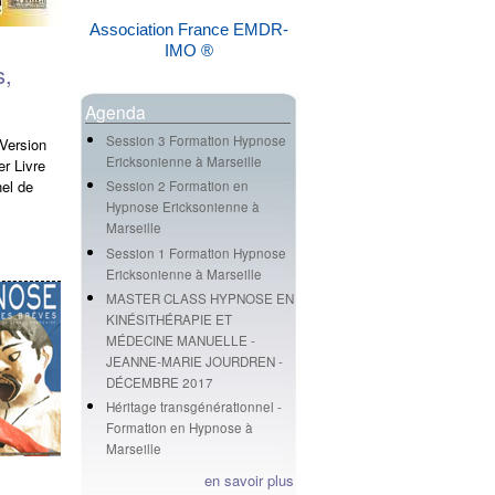
Association France EMDR-
IMO ®
s,
Agenda
Session 3 Formation Hypnose
 Version
Ericksonienne à Marseille
 Livre
el de
Session 2 Formation en
Hypnose Ericksonienne à
Marseille
Session 1 Formation Hypnose
Ericksonienne à Marseille
MASTER CLASS HYPNOSE EN
KINÉSITHÉRAPIE ET
MÉDECINE MANUELLE -
JEANNE-MARIE JOURDREN -
DÉCEMBRE 2017
Héritage transgénérationnel -
Formation en Hypnose à
Marseille
en savoir plus