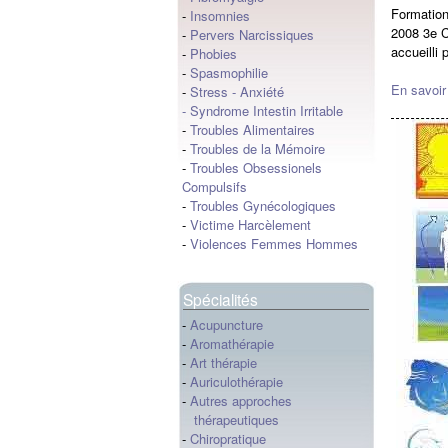
Formatio
-
Insomnies
2008 3e C
-
Pervers Narcissiques
accueilli 
-
Phobies
-
Spasmophilie
En savoir
-
Stress
-
Anxiété
-
Syndrome Intestin Irritable
-
Troubles Alimentaires
-
Troubles de la Mémoire
-
Troubles Obsessionels
Compulsifs
-
Troubles Gynécologiques
-
Victime Harcèlement
-
Violences Femmes Hommes
Spécialités
-
Acupuncture
-
Aromathérapie
-
Art thérapie
-
Auriculothérapie
-
Autres approches
thérapeutiques
-
Chiropratique