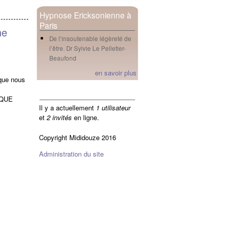
Hypnose Ericksonienne à
Paris
ne
De l’insoutenable légèreté de
l’être. Dr Sylvie Le Pelletier-
Beaufond
en savoir plus
 que nous
en ligne
SQUE
Il y a actuellement
1 utilisateur
et
2 invités
en ligne.
Copyright Mididouze 2016
Administration du site