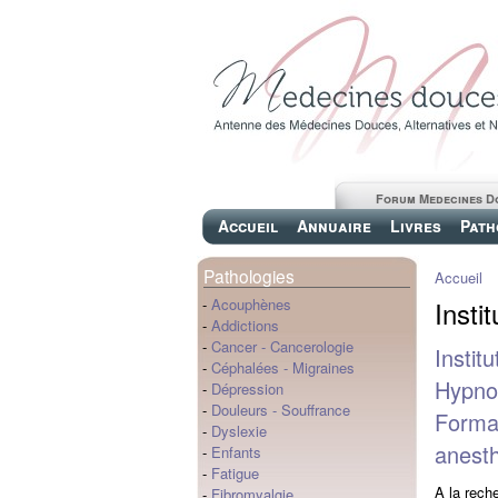
Forum Medecines D
Accueil
Annuaire
Livres
Path
Pathologies
Accueil
Insti
-
Acouphènes
-
Addictions
-
Cancer
-
Cancerologie
Instit
-
Céphalées
-
Migraines
Hypnos
-
Dépression
-
Douleurs
-
Souffrance
Format
-
Dyslexie
anesth
-
Enfants
-
Fatigue
A la rech
-
Fibromyalgie