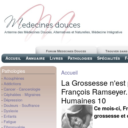
Forum Medecines Douces
Trouver dans
Accueil
Annuaire
Livres
Pathologies
Spécialités
F
Pathologies
Accueil
-
Acouphènes
La Grossesse n'est 
-
Addictions
François Ramseyer.
-
Cancer
-
Cancerologie
-
Céphalées
-
Migraines
Humaines 10
-
Dépression
-
Douleurs
-
Souffrance
Ce mois-ci, F
-
Dyslexie
grossesse et 
-
Enfants
-
Fatigue
-
Fibromyalgie