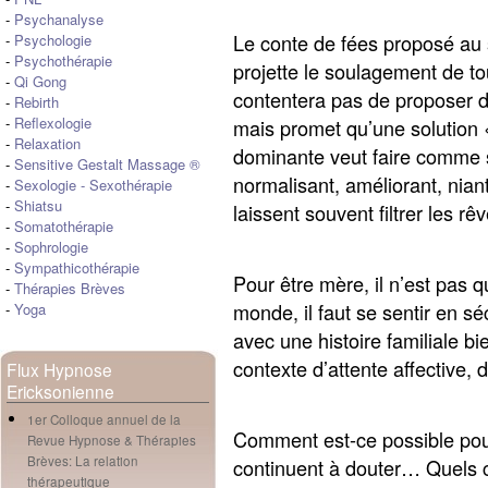
-
Psychanalyse
Le conte de fées proposé au
-
Psychologie
-
Psychothérapie
projette le soulagement de to
-
Qi Gong
contentera pas de proposer 
-
Rebirth
-
Reflexologie
mais promet qu’une solution 
-
Relaxation
dominante veut faire comme si
-
Sensitive Gestalt Massage ®
normalisant, améliorant, nian
-
Sexologie
-
Sexothérapie
-
Shiatsu
laissent souvent filtrer les 
-
Somatothérapie
-
Sophrologie
-
Sympathicothérapie
Pour être mère, il n’est pas 
-
Thérapies Brèves
monde, il faut se sentir en sé
-
Yoga
avec une histoire familiale b
contexte d’attente affective, 
Flux Hypnose
Ericksonienne
1er Colloque annuel de la
Comment est-ce possible pour
Revue Hypnose & Thérapies
Brèves: La relation
continuent à douter… Quels 
thérapeutique