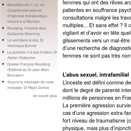
femmes qui ont des rêves an
Novembre 2017: Le 1er
patientes en souffrance psyc
Congrès International
consultations malgré les trav
d’Hypnose thérapeutique
s'ouvre à la Réunion
multiples... Et sans effet ? I
Roustang, l’homme libre.
vigilant et d’avoir en tête qu
Guillaume Delannoy
glissements vers un mal-être 
Le vent dans le dos. Dr
Véronique Bonnet
d’une recherche de diagnosti
La guérison n’a pas d’odeur. Dr
femmes ne sont pas très no
Adrian Chaboche
Dossier François Roustang:
l'Editorial du Dr Jean-Marc
L’abus sexuel, intrafamilial
Benhaiem
L’inceste est défini comme de
Soyons le messager de notre
message. Dr Régis Dumas
dont le degré de parenté inter
en savoir plus
millions de personnes en Fra
La première agression survie
cas d’une agression extra-fam
fort niveau de traumatisme (
physique, mais plus d’injonct