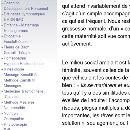
-
Coaching
qui attend invariablement de v
-
Développement Personnel
s’agit d’un simple accompagne
-
Drainages Lymphatiques
-
EMDR-IMO
ce qui est fréquent. Nous res
-
Enfance - Maternage
grossesse normale, d’un « co
-
Enneagramme
cette maternité soit vue co
-
Etiopathie
-
Fasciathérapie
achèvement.
-
Fleurs de Bach
-
Gestalt-Thérapie
-
Homéopathie
Le milieu social ambiant est 
-
Hypnose Ericksonienne
féminité, souvent celles de 
-
Kinésiologie
-
Massage Sensitif ®
que véhiculent les contes de 
Méthode Camilli ®
bien :
« Ils se marièrent et e
-
Massages
-
Médecine Traditionnelle
tous qu’il y a des similitudes
Chinoise
éveillés de l’adulte : l’acco
-
Méthode Mézières
risques, pièges multiples à d
-
Naturopathie
-
Nutrition
importantes, les rêves sont le
-
Ostéopathie
solution ni soulagement, où 
-
Phytothérapie
-
PNL