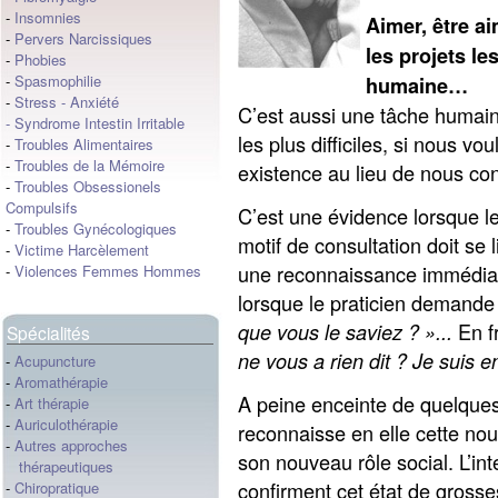
-
Insomnies
Aimer, être a
-
Pervers Narcissiques
les projets le
-
Phobies
-
Spasmophilie
humaine…
-
Stress
-
Anxiété
C’est aussi une tâche humain
-
Syndrome Intestin Irritable
les plus difficiles, si nous v
-
Troubles Alimentaires
-
Troubles de la Mémoire
existence au lieu de nous cont
-
Troubles Obsessionels
Compulsifs
C’est une évidence lorsque le
-
Troubles Gynécologiques
motif de consultation doit se 
-
Victime Harcèlement
une reconnaissance immédiate
-
Violences Femmes Hommes
lorsque le praticien demande l
En fr
que vous le saviez ? »...
Spécialités
ne vous a rien dit ? Je suis 
-
Acupuncture
-
Aromathérapie
A peine enceinte de quelques
-
Art thérapie
-
Auriculothérapie
reconnaisse en elle cette nouv
-
Autres approches
son nouveau rôle social. L’in
thérapeutiques
confirment cet état de grosse
-
Chiropratique