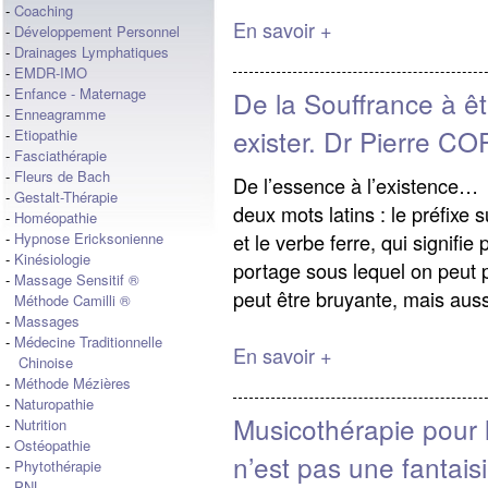
-
Coaching
En savoir +
-
Développement Personnel
-
Drainages Lymphatiques
-
EMDR-IMO
-
Enfance - Maternage
De la Souffrance à êt
-
Enneagramme
exister. Dr Pierre C
-
Etiopathie
-
Fasciathérapie
-
Fleurs de Bach
De l’essence à l’existence…
-
Gestalt-Thérapie
deux mots latins : le préfixe 
-
Homéopathie
et le verbe ferre, qui signifi
-
Hypnose Ericksonienne
-
Kinésiologie
portage sous lequel on peut 
-
Massage Sensitif ®
peut être bruyante, mais auss
Méthode Camilli ®
-
Massages
-
Médecine Traditionnelle
En savoir +
Chinoise
-
Méthode Mézières
-
Naturopathie
Musicothérapie pour 
-
Nutrition
-
Ostéopathie
n’est pas une fantaisi
-
Phytothérapie
-
PNL