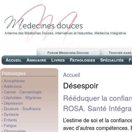
Forum Medecines Douces
Trouver dans
Accueil
Annuaire
Livres
Pathologies
Spécialités
F
Pathologies
Accueil
-
Acouphènes
Désespoir
-
Addictions
-
Cancer
-
Cancerologie
Rééduquer la confia
-
Céphalées
-
Migraines
-
Dépression
ROSA. Santé Intégrat
-
Douleurs
-
Souffrance
-
Dyslexie
L’estime de soi et la confianc
-
Enfants
-
Fatigue
avec d’autres compétences. 
-
Fibromyalgie