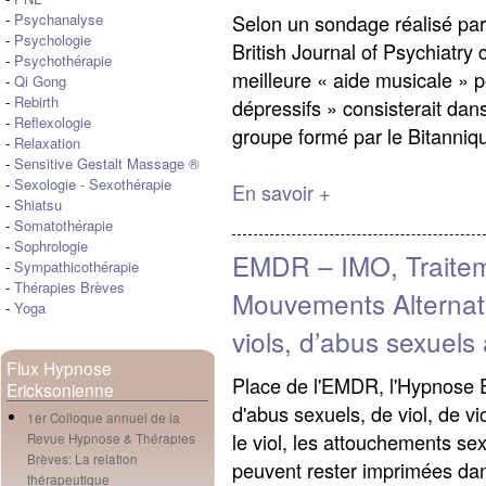
Selon un sondage réalisé par
-
Psychanalyse
-
Psychologie
British Journal of Psychiatry
-
Psychothérapie
meilleure « aide musicale » 
-
Qi Gong
-
Rebirth
dépressifs » consisterait dan
-
Reflexologie
groupe formé par le Bitanniqu
-
Relaxation
-
Sensitive Gestalt Massage ®
-
Sexologie
-
Sexothérapie
En savoir +
-
Shiatsu
-
Somatothérapie
-
Sophrologie
EMDR – IMO, Traitem
-
Sympathicothérapie
-
Thérapies Brèves
Mouvements Alternati
-
Yoga
viols, d’abus sexuels
Flux Hypnose
Place de l'EMDR, l'Hypnose E
Ericksonienne
d'abus sexuels, de viol, de v
1er Colloque annuel de la
le viol, les attouchements se
Revue Hypnose & Thérapies
Brèves: La relation
peuvent rester imprimées dans
thérapeutique