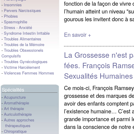
fonction de la façon de vivr
-
Insomnies
l’humain atteint un niveau "s
-
Pervers Narcissiques
-
Phobies
gourous les invitent donc à sacr
-
Spasmophilie
-
Stress
-
Anxiété
-
Syndrome Intestin Irritable
En savoir +
-
Troubles Alimentaires
-
Troubles de la Mémoire
-
Troubles Obsessionels
La Grossesse n'est p
Compulsifs
-
Troubles Gynécologiques
fées. François Rams
-
Victime Harcèlement
-
Violences Femmes Hommes
Sexualités Humaines
Ce mois-ci, François Ramseye
Spécialités
grossesse et des marques de 
-
Acupuncture
avoir des enfants comptent pa
-
Aromathérapie
-
Art thérapie
l’existence humaine… C’est a
-
Auriculothérapie
grande importance et parmi les
-
Autres approches
dans la conscience de notre e
thérapeutiques
-
Chiropratique