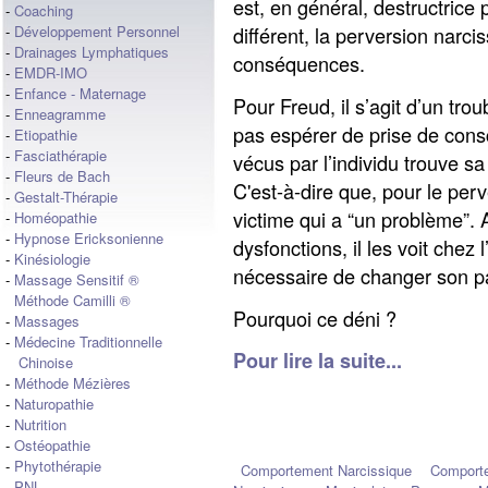
est, en général, destructrice
-
Coaching
différent, la perversion narc
-
Développement Personnel
-
Drainages Lymphatiques
conséquences.
-
EMDR-IMO
-
Enfance - Maternage
Pour Freud, il s’agit d’un tro
-
Enneagramme
pas espérer de prise de cons
-
Etiopathie
-
Fasciathérapie
vécus par l’individu trouve sa
-
Fleurs de Bach
C'est-à-dire que, pour le perv
-
Gestalt-Thérapie
victime qui a “un problème”. A
-
Homéopathie
-
Hypnose Ericksonienne
dysfonctions, il les voit chez 
-
Kinésiologie
nécessaire de changer son par
-
Massage Sensitif ®
Méthode Camilli ®
Pourquoi ce déni ?
-
Massages
-
Médecine Traditionnelle
Pour lire la suite...
Chinoise
-
Méthode Mézières
-
Naturopathie
-
Nutrition
-
Ostéopathie
-
Phytothérapie
Comportement Narcissique
Comport
-
PNL