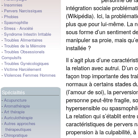
-
Insomnies
intégration sociale problémat
-
Pervers Narcissiques
(Wikipédia). Ici, la problémati
-
Phobies
-
Spasmophilie
plus que pour lui-même. La n
-
Stress
-
Anxiété
sous forme d’un sentiment de 
-
Syndrome Intestin Irritable
manipuler sa proie, mais qu’e
-
Troubles Alimentaires
-
Troubles de la Mémoire
installée ?
-
Troubles Obsessionels
Compulsifs
Il s’agit plus d’une caractéris
-
Troubles Gynécologiques
la relation avec autrui. D’u
-
Victime Harcèlement
façon trop importante des tra
-
Violences Femmes Hommes
normaux à certains stades d
(l’amour de soi), la perversion
Spécialités
personne peut-être fragile, s
-
Acupuncture
-
Aromathérapie
hypersensible ou spasmophile,
-
Art thérapie
La relation qui s’établit entr
-
Auriculothérapie
caractéristiques de pervers 
-
Autres approches
thérapeutiques
propension à la culpabilité, à
-
Chiropratique