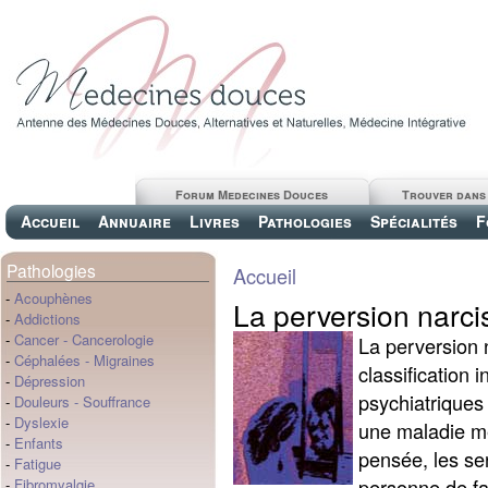
Forum Medecines Douces
Trouver dans
Accueil
Annuaire
Livres
Pathologies
Spécialités
F
Pathologies
Accueil
-
Acouphènes
La perversion narci
-
Addictions
-
Cancer
-
Cancerologie
La perversion n
-
Céphalées
-
Migraines
classification 
-
Dépression
psychiatriques 
-
Douleurs
-
Souffrance
-
Dyslexie
une maladie me
-
Enfants
pensée, les se
-
Fatigue
personne de fa
-
Fibromyalgie