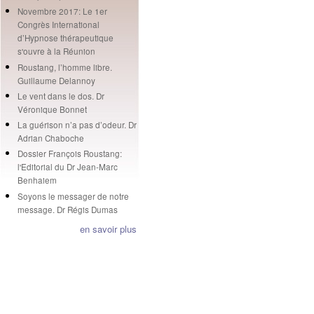
Novembre 2017: Le 1er
Congrès International
d’Hypnose thérapeutique
s'ouvre à la Réunion
Roustang, l’homme libre.
Guillaume Delannoy
Le vent dans le dos. Dr
Véronique Bonnet
La guérison n’a pas d’odeur. Dr
Adrian Chaboche
Dossier François Roustang:
l'Editorial du Dr Jean-Marc
Benhaiem
Soyons le messager de notre
message. Dr Régis Dumas
en savoir plus