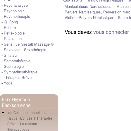
Narcissique
Manipulateur Pervers
M
-
Psychanalyse
Manipulateurs Narcissiques
Manipula
-
Psychologie
Pervers Narcissiques, Perversion Narc
-
Psychothérapie
Victime Pervers Narcissique
Santé I
-
Qi Gong
-
Rebirth
Vous devez
vous connecter
-
Reflexologie
-
Relaxation
-
Sensitive Gestalt Massage ®
-
Sexologie
-
Sexothérapie
-
Shiatsu
-
Somatothérapie
-
Sophrologie
-
Sympathicothérapie
-
Thérapies Brèves
-
Yoga
Flux Hypnose
Ericksonienne
1er Colloque annuel de la
Revue Hypnose & Thérapies
Brèves: La relation
thérapeutique