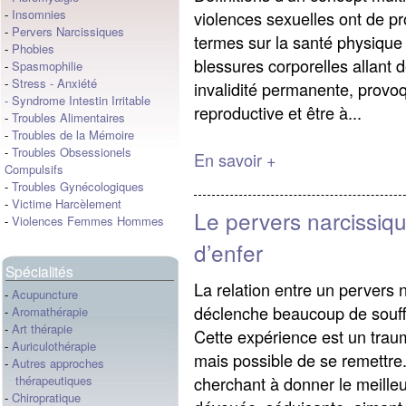
-
Insomnies
violences sexuelles ont de pr
-
Pervers Narcissiques
termes sur la santé physique
-
Phobies
blessures corporelles allant 
-
Spasmophilie
-
Stress
-
Anxiété
invalidité permanente, provo
-
Syndrome Intestin Irritable
reproductive et être à...
-
Troubles Alimentaires
-
Troubles de la Mémoire
-
Troubles Obsessionels
En savoir +
Compulsifs
-
Troubles Gynécologiques
-
Victime Harcèlement
Le pervers narcissiqu
-
Violences Femmes Hommes
d’enfer
Spécialités
La relation entre un pervers 
-
Acupuncture
déclenche beaucoup de souff
-
Aromathérapie
-
Art thérapie
Cette expérience est un trauma
-
Auriculothérapie
mais possible de se remettr
-
Autres approches
cherchant à donner le meill
thérapeutiques
-
Chiropratique