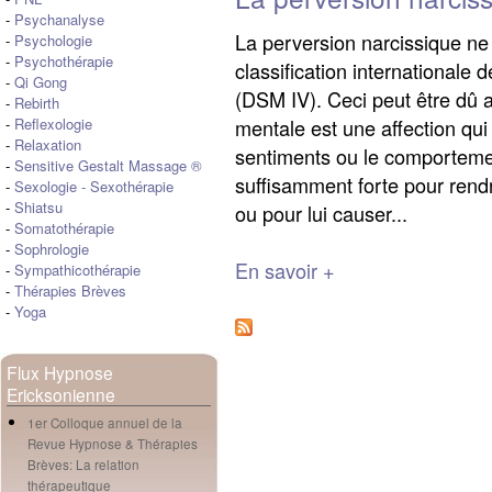
-
Psychanalyse
La perversion narcissique ne f
-
Psychologie
-
Psychothérapie
classification internationale
-
Qi Gong
(DSM IV). Ceci peut être dû a
-
Rebirth
mentale est une affection qui
-
Reflexologie
-
Relaxation
sentiments ou le comporteme
-
Sensitive Gestalt Massage ®
suffisamment forte pour rend
-
Sexologie
-
Sexothérapie
-
Shiatsu
ou pour lui causer...
-
Somatothérapie
-
Sophrologie
En savoir +
-
Sympathicothérapie
-
Thérapies Brèves
-
Yoga
Flux Hypnose
Ericksonienne
1er Colloque annuel de la
Revue Hypnose & Thérapies
Brèves: La relation
thérapeutique