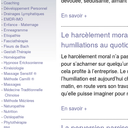
dévouée, séduisante, aimant e
-
Coaching
-
Développement Personnel
-
Drainages Lymphatiques
En savoir +
-
EMDR-IMO
-
Enfance - Maternage
-
Enneagramme
Le harcèlement moral
-
Etiopathie
-
Fasciathérapie
humiliations au quoti
-
Fleurs de Bach
-
Gestalt-Thérapie
Le harcèlement moral n’a pas 
-
Homéopathie
pour s’acharner sur quelqu’un
-
Hypnose Ericksonienne
-
Kinésiologie
cela profite à l’entreprise. 
-
Massage Sensitif ®
l’humiliation est aujourd’hui
Méthode Camilli ®
-
Massages
matin, en route vers son trava
-
Médecine Traditionnelle
qu’elle puisse imaginer pour n
Chinoise
-
Méthode Mézières
-
Naturopathie
En savoir +
-
Nutrition
-
Ostéopathie
-
Phytothérapie
La perversion narcis
-
PNL