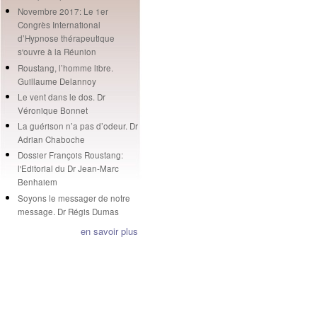
Novembre 2017: Le 1er
Congrès International
d’Hypnose thérapeutique
s'ouvre à la Réunion
Roustang, l’homme libre.
Guillaume Delannoy
Le vent dans le dos. Dr
Véronique Bonnet
La guérison n’a pas d’odeur. Dr
Adrian Chaboche
Dossier François Roustang:
l'Editorial du Dr Jean-Marc
Benhaiem
Soyons le messager de notre
message. Dr Régis Dumas
en savoir plus