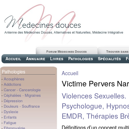
Forum Medecines Douces
Trouver dans
Accueil
Annuaire
Livres
Pathologies
Spécialités
F
Pathologies
Accueil
-
Acouphènes
Victime Pervers Nar
-
Addictions
-
Cancer
-
Cancerologie
Violences Sexuelles.
-
Céphalées
-
Migraines
-
Dépression
Psychologue, Hypnos
-
Douleurs
-
Souffrance
-
Dyslexie
EMDR, Thérapies Br
-
Enfants
-
Fatigue
Définitions d’un concept mult
-
Fibromyalgie