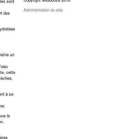
lles sont
Administration du site
rt des
hydratées
raîne un
d’eau
te, cette
 sèches,
ent à sa
ne.
uve le
on.
aires