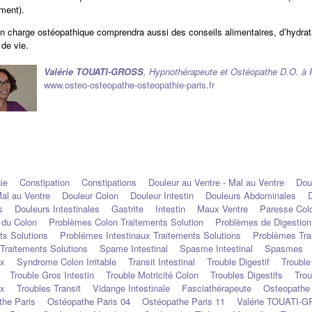
ement).
en charge ostéopathique comprendra aussi des conseils alimentaires, d’hydrat
 de vie.
Valérie TOUATI-GROSS
, Hypnothérapeute et Ostéopathe D.O. à 
www.osteo-osteopathe-osteopathie-paris.fr
ie
Constipation
Constipations
Douleur au Ventre - Mal au Ventre
Dou
Mal au Ventre
Douleur Colon
Douleur Intestin
Douleurs Abdominales
s
Douleurs Intestinales
Gastrite
Intestin
Maux Ventre
Paresse Col
 du Colon
Problèmes Colon Traitements Solution
Problèmes de Digestion
ts Solutions
Problémes Intestinaux Traitements Solutions
Problèmes Tra
l Traitements Solutions
Spame Intestinal
Spasme Intestinal
Spasmes
ux
Syndrome Colon Irritable
Transit Intestinal
Trouble Digestif
Trouble
Trouble Gros Intestin
Trouble Motricité Colon
Troubles Digestifs
Trou
ux
Troubles Transit
Vidange Intestinale
Fasciathérapeute
Osteopathe
he Paris
Ostéopathe Paris 04
Ostéopathe Paris 11
Valérie TOUATI-