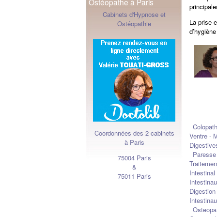
Ostéopathe à Paris
principal
Cabinets d'Hypnose et
La prise 
Ostéopathie
d’hygiène
Colopath
Coordonnées des 2 cabinets
Ventre - 
à Paris
Digestive
Paresse
75004 Paris
Traitemen
&
Intestina
75011 Paris
Intestina
Digestion
Intestina
Osteopat