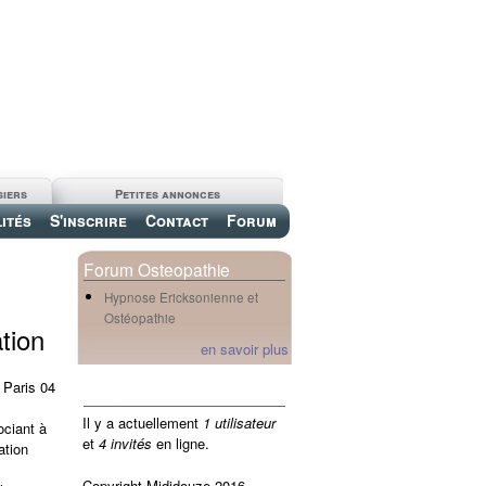
siers
Petites annonces
ités
S'inscrire
Contact
Forum
Forum Osteopathie
Hypnose Ericksonienne et
Ostéopathie
tion
en savoir plus
 Paris 04
en ligne
Il y a actuellement
1 utilisateur
ociant à
et
4 invités
en ligne.
ation
Copyright Mididouze 2016