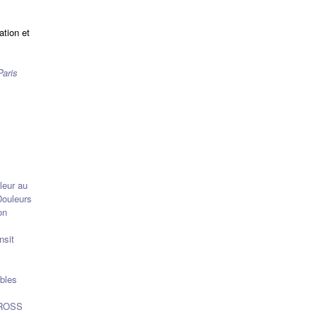
ation et
Paris
leur au
Douleurs
on
nsit
bles
GROSS