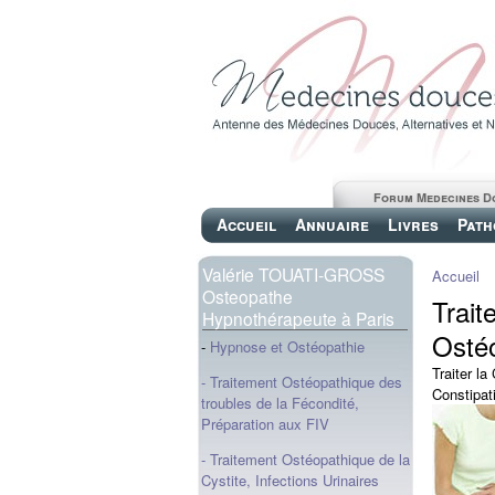
Forum Medecines D
Accueil
Annuaire
Livres
Path
Valérie TOUATI-GROSS
Accueil
Osteopathe
Trait
Hypnothérapeute à Paris
Ostéo
-
Hypnose et Ostéopathie
Traiter l
- Traitement Ostéopathique des
Constipat
troubles de la Fécondité,
Préparation aux FIV
- Traitement Ostéopathique de la
Cystite, Infections Urinaires