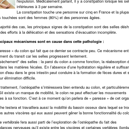
l'expulsion. Médicalement parlant, il y a constipation lorsque les se
inférieures à 3 par semaine.
La constipation touche une personne sur cinq en France et la plupa
s touchées sont des femmes (80%) et des personnes âgées.
ajorité des cas, les principaux signes de la constipation sont des selles dés
 des efforts à la défécation et des sensations d’évacuation incomplète.
ncipaux mécanismes sont en cause dans cette pathologie :
aresse » du colon qui fait que ce dernier se contracte peu. Ce mécanisme ent
ement du transit car les selles progressent lentement.
sèchement" des selles : la paroi du colon a comme fonction, la réabsorption 
dans les matières fécales. En l’absence d’une hydratation régulière et suffisan
ion d'eau dans le gros intestin peut conduire à la formation de fèces dures et
ur élimination difficile.
traitement, l’ostéopathe s’intéressera bien entendu au colon, et particulièrem
 Sil existe un manque de mobilité, le colon ne peut effectuer les mouvements
es à sa fonction. C’est à ce moment qu’on parlera de « paresse » de cet orga
he testera et travaillera aussi la mobilité du bassin osseux dans lequel se tro
les autres viscères qui eux aussi peuvent gêner la bonne fonctionnalité du col
 vertébrale fera aussi parti de l’exploration de l’ostéopathe du fait des
dances nerveuses qu’il existe entre les viscères et certaines vertèbres (lomb