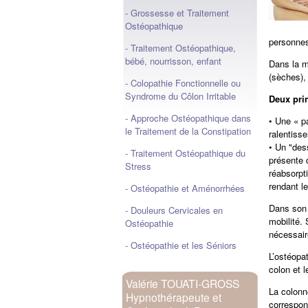
- Grossesse et Traitement
Ostéopathique
personne
- Traitement Ostéopathique,
bébé, nourrisson, enfant
Dans la m
(sèches),
- Colopathie Fonctionnelle ou
Syndrome du Côlon Irritable
Deux pri
- Approche Ostéopathique dans
• Une « p
le Traitement de la Constipation
ralentiss
• Un "des
- Traitement Ostéopathique du
présente 
Stress
réabsorpt
rendant le
- Ostéopathie et Aménorrhées
Dans son 
- Douleurs Cervicales en
mobilité.
Ostéopathie
nécessair
- Ostéopathie et les Séniors
L’ostéopat
colon et 
Valérie TOUATI-GROSS
La colonne
Hypnothérapeute et
correspon