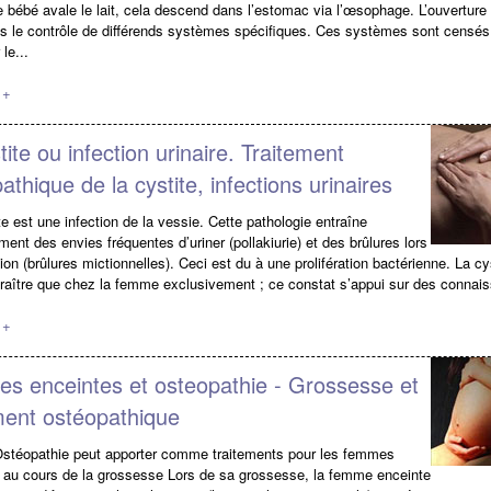
e bébé avale le lait, cela descend dans l’estomac via l’œsophage. L’ouverture 
us le contrôle de différends systèmes spécifiques. Ces systèmes sont censés
le...
 +
tite ou infection urinaire. Traitement
athique de la cystite, infections urinaires
e est une infection de la vessie. Cette pathologie entraîne
ment des envies fréquentes d’uriner (pollakiurie) et des brûlures lors
ion (brûlures mictionnelles). Ceci est du à une prolifération bactérienne. La cy
raître que chez la femme exclusivement ; ce constat s’appui sur des connais
 +
s enceintes et osteopathie - Grossesse et
ment ostéopathique
Ostéopathie peut apporter comme traitements pour les femmes
 au cours de la grossesse Lors de sa grossesse, la femme enceinte