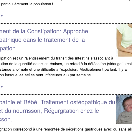
s particulièrement la population f...
 +
ment de la Constipation: Approche
athique dans le traitement de la
pation
pation est un ralentissement du transit des intestins s'associant à
tion de la quantité de selles émises, un retard à la défécation (vidange intest
tance anormale et une difficulté à l'expulsion. Médicalement parlant, il y a
on lorsque les selles sont inférieures à 3 par semaine...
 +
athie et Bébé. Traitement ostéopathique du
t du nourrisson, Régurgitation chez le
sson.
itation correspond à une remontée de sécrétions gastriques avec ou sans al