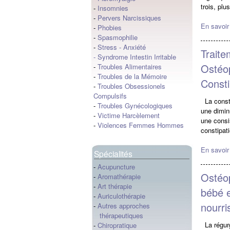
trois, plu
-
Insomnies
-
Pervers Narcissiques
En savoir
-
Phobies
-
Spasmophilie
-
Stress
-
Anxiété
Traite
-
Syndrome Intestin Irritable
Ostéop
-
Troubles Alimentaires
-
Troubles de la Mémoire
Consti
-
Troubles Obsessionels
Compulsifs
La consti
-
Troubles Gynécologiques
une diminu
-
Victime Harcèlement
une consis
-
Violences Femmes Hommes
constipati
En savoir
Spécialités
-
Acupuncture
Ostéop
-
Aromathérapie
-
Art thérapie
bébé e
-
Auriculothérapie
nourri
-
Autres approches
thérapeutiques
La régurg
-
Chiropratique