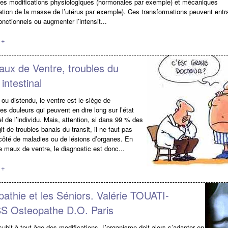
des modifications physiologiques (hormonales par exemple) et mécaniques
tion de la masse de l’utérus par exemple). Ces transformations peuvent entr
onctionnels ou augmenter l’intensit...
 +
ux de Ventre, troubles du
 intestinal
 ou distendu, le ventre est le siège de
s douleurs qui peuvent en dire long sur l’état
l de l’individu. Mais, attention, si dans 99 % des
git de troubles banals du transit, il ne faut pas
côté de maladies ou de lésions d’organes. En
e maux de ventre, le diagnostic est donc...
 +
athie et les Séniors. Valérie TOUATI-
 Osteopathe D.O. Paris
subit à tout âge des modifications. L’organisme doit alors s’adapter en