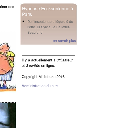
aîner des
Hypnose Ericksonienne à
Paris
De l’insoutenable légèreté de
l’être. Dr Sylvie Le Pelletier-
Beaufond
en savoir plus
en ligne
Il y a actuellement
1 utilisateur
et
3 invités
en ligne.
Copyright Mididouze 2016
Administration du site