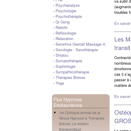
va subir 
-
Psychanalyse
(augmenta
-
Psychologie
troubles f
-
Psychothérapie
-
Qi Gong
En savoir
-
Rebirth
-
Reflexologie
Les Ma
-
Relaxation
-
Sensitive Gestalt Massage ®
transit
-
Sexologie
-
Sexothérapie
-
Shiatsu
Contracté
-
Somatothérapie
nombreuse
-
Sophrologie
émotionne
-
Sympathicothérapie
cas il s’a
-
Thérapies Brèves
passer à 
-
Yoga
matière d
En savoir
Flux Hypnose
Ericksonienne
Ostéop
1er Colloque annuel de la
Revue Hypnose & Thérapies
GROSS
Brèves: La relation
thérapeutique
Le corps 