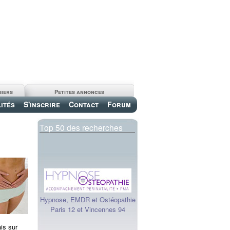
siers
Petites annonces
ités
S'inscrire
Contact
Forum
Top 50 des recherches
Hypnose, EMDR et Ostéopathie
Paris 12 et Vincennes 94
is sur