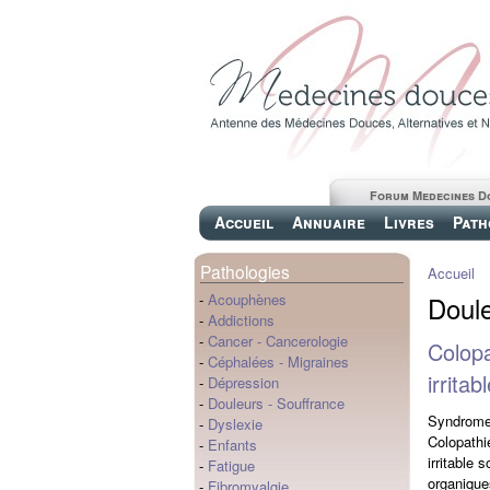
Forum Medecines D
Accueil
Annuaire
Livres
Path
Pathologies
Accueil
Doule
-
Acouphènes
-
Addictions
-
Cancer
-
Cancerologie
Colopa
-
Céphalées
-
Migraines
irrita
-
Dépression
-
Douleurs
-
Souffrance
Syndrome 
-
Dyslexie
Colopathi
-
Enfants
irritable
-
Fatigue
organique
-
Fibromyalgie