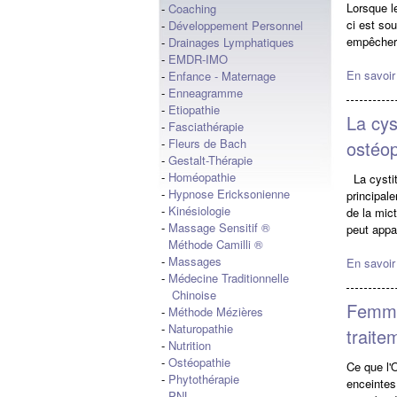
Lorsque l
-
Coaching
ci est so
-
Développement Personnel
empêcher 
-
Drainages Lymphatiques
-
EMDR-IMO
En savoir
-
Enfance - Maternage
-
Enneagramme
-
Etiopathie
La cys
-
Fasciathérapie
-
Fleurs de Bach
ostéop
-
Gestalt-Thérapie
-
Homéopathie
La cystit
-
Hypnose Ericksonienne
principale
-
Kinésiologie
de la mict
-
Massage Sensitif ®
peut appa
Méthode Camilli ®
-
Massages
En savoir
-
Médecine Traditionnelle
Chinoise
Femme
-
Méthode Mézières
-
Naturopathie
traite
-
Nutrition
-
Ostéopathie
Ce que l'
-
Phytothérapie
enceintes
-
PNL