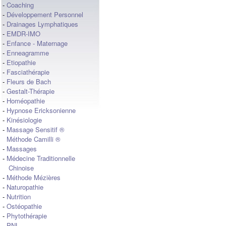
-
Coaching
-
Développement Personnel
-
Drainages Lymphatiques
-
EMDR-IMO
-
Enfance - Maternage
-
Enneagramme
-
Etiopathie
-
Fasciathérapie
-
Fleurs de Bach
-
Gestalt-Thérapie
-
Homéopathie
-
Hypnose Ericksonienne
-
Kinésiologie
-
Massage Sensitif ®
Méthode Camilli ®
-
Massages
-
Médecine Traditionnelle
Chinoise
-
Méthode Mézières
-
Naturopathie
-
Nutrition
-
Ostéopathie
-
Phytothérapie
-
PNL