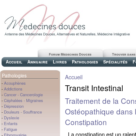
Forum Medecines Douces
Trouver dans
Accueil
Annuaire
Livres
Pathologies
Spécialités
F
Pathologies
Accueil
-
Acouphènes
Transit Intestinal
-
Addictions
-
Cancer
-
Cancerologie
Traitement de la Con
-
Céphalées
-
Migraines
-
Dépression
Ostéopathique dans l
-
Douleurs
-
Souffrance
-
Dyslexie
Constipation
-
Enfants
-
Fatigue
La constipation est un ralent
-
Fibromyalgie