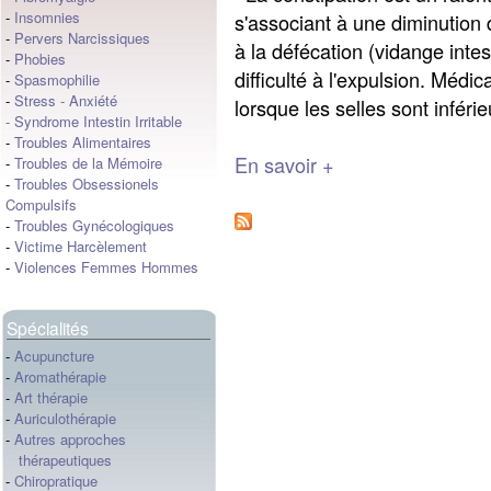
-
Insomnies
s'associant à une diminution 
-
Pervers Narcissiques
à la défécation (vidange inte
-
Phobies
difficulté à l'expulsion. Médic
-
Spasmophilie
-
Stress
-
Anxiété
lorsque les selles sont inféri
-
Syndrome Intestin Irritable
-
Troubles Alimentaires
En savoir +
-
Troubles de la Mémoire
-
Troubles Obsessionels
Compulsifs
-
Troubles Gynécologiques
-
Victime Harcèlement
-
Violences Femmes Hommes
Spécialités
-
Acupuncture
-
Aromathérapie
-
Art thérapie
-
Auriculothérapie
-
Autres approches
thérapeutiques
-
Chiropratique