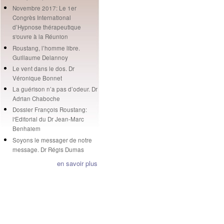
Novembre 2017: Le 1er
Congrès International
d’Hypnose thérapeutique
s'ouvre à la Réunion
Roustang, l’homme libre.
Guillaume Delannoy
Le vent dans le dos. Dr
Véronique Bonnet
La guérison n’a pas d’odeur. Dr
Adrian Chaboche
Dossier François Roustang:
l'Editorial du Dr Jean-Marc
Benhaiem
Soyons le messager de notre
message. Dr Régis Dumas
en savoir plus