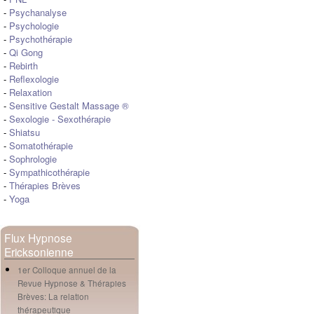
-
Psychanalyse
-
Psychologie
-
Psychothérapie
-
Qi Gong
-
Rebirth
-
Reflexologie
-
Relaxation
-
Sensitive Gestalt Massage ®
-
Sexologie
-
Sexothérapie
-
Shiatsu
-
Somatothérapie
-
Sophrologie
-
Sympathicothérapie
-
Thérapies Brèves
-
Yoga
Flux Hypnose
Ericksonienne
1er Colloque annuel de la
Revue Hypnose & Thérapies
Brèves: La relation
thérapeutique