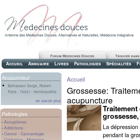
Forum Medecines Douces
Trouver dans
Accueil
Annuaire
Livres
Pathologies
Spécialités
F
Acupuncteur
Accueil
Belhassen Serge_Robert -
Grossesse: Traiteme
Paris - 75001 - Homéopathie
acupuncture
en savoir plus
Traitement
Pathologies
grossesse,
-
Acouphènes
La dépression 
-
Addictions
pendant la gro
-
Cancer
-
Cancerologie
-
Céphalées
-
Migraines