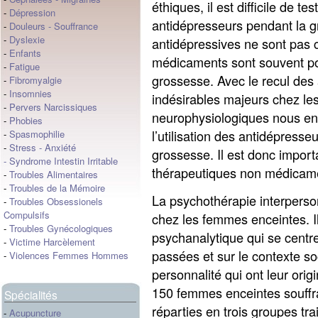
éthiques, il est difficile de te
-
Dépression
antidépresseurs pendant la 
-
Douleurs
-
Souffrance
-
Dyslexie
antidépressives ne sont pas c
-
Enfants
médicaments sont souvent pou
-
Fatigue
grossesse. Avec le recul des 
-
Fibromyalgie
-
Insomnies
indésirables majeurs chez les
-
Pervers Narcissiques
neurophysiologiques nous enc
-
Phobies
l’utilisation des antidépress
-
Spasmophilie
-
Stress
-
Anxiété
grossesse. Il est donc impor
-
Syndrome Intestin Irritable
thérapeutiques non médicam
-
Troubles Alimentaires
-
Troubles de la Mémoire
La psychothérapie interperso
-
Troubles Obsessionels
Compulsifs
chez les femmes enceintes. I
-
Troubles Gynécologiques
psychanalytique qui se centre 
-
Victime Harcèlement
passées et sur le contexte soc
-
Violences Femmes Hommes
personnalité qui ont leur ori
150 femmes enceintes souffra
Spécialités
réparties en trois groupes tra
-
Acupuncture