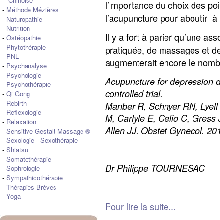
Chinoise
l’importance du choix des po
-
Méthode Mézières
l’acupuncture pour aboutir à u
-
Naturopathie
-
Nutrition
Il y a fort à parier qu’une as
-
Ostéopathie
-
Phytothérapie
pratiquée, de massages et de
-
PNL
augmenterait encore le nomb
-
Psychanalyse
-
Psychologie
Acupuncture for depression 
-
Psychothérapie
controlled trial.
-
Qi Gong
-
Rebirth
Manber R, Schnyer RN, Lyel
-
Reflexologie
M, Carlyle E, Celio C, Gress
-
Relaxation
Allen JJ. Obstet Gynecol. 20
-
Sensitive Gestalt Massage ®
-
Sexologie
-
Sexothérapie
-
Shiatsu
-
Somatothérapie
Dr Philippe TOURNESAC
-
Sophrologie
-
Sympathicothérapie
-
Thérapies Brèves
-
Yoga
Pour lire la suite...