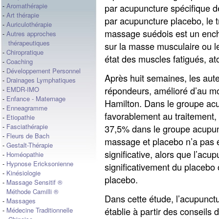
-
Aromathérapie
par acupuncture spécifique de
-
Art thérapie
par acupuncture placebo, le 
-
Auriculothérapie
massage suédois est un enc
-
Autres approches
thérapeutiques
sur la masse musculaire ou le
-
Chiropratique
état des muscles fatigués, at
-
Coaching
-
Développement Personnel
Après huit semaines, les aut
-
Drainages Lymphatiques
répondeurs, amélioré d’au mo
-
EMDR-IMO
-
Enfance - Maternage
Hamilton. Dans le groupe ac
-
Enneagramme
favorablement au traitement
-
Etiopathie
-
Fasciathérapie
37,5% dans le groupe acupunc
-
Fleurs de Bach
massage et placebo n’a pas 
-
Gestalt-Thérapie
significative, alors que l’acu
-
Homéopathie
-
Hypnose Ericksonienne
significativement du placeb
-
Kinésiologie
placebo.
-
Massage Sensitif ®
Méthode Camilli ®
Dans cette étude, l’acupunctu
-
Massages
établie à partir des conseils
-
Médecine Traditionnelle