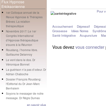
Flux Hypnose
Ericksonienne
Pour v
1er Colloque annuel de la
Revue Hypnose & Thérapies
Brèves: La relation
Accouchement
Dépressif
Dépress
thérapeutique
Grossesse
Idées Noires
Syndrôme
Novembre 2017: Le 1er
Santé Intégrative
Acupuncture
Mas
Congrès International
d’Hypnose thérapeutique
s'ouvre à la Réunion
Vous devez
vous connecter
Roustang, l’homme libre.
Guillaume Delannoy
Le vent dans le dos. Dr
Véronique Bonnet
La guérison n’a pas d’odeur. Dr
Adrian Chaboche
Dossier François Roustang:
l'Editorial du Dr Jean-Marc
Benhaiem
Soyons le messager de notre
message. Dr Régis Dumas
en savoir plus