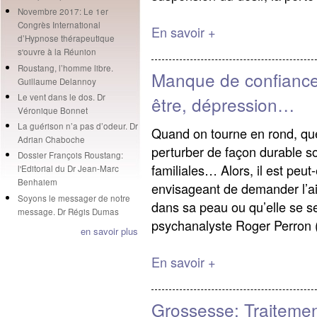
Novembre 2017: Le 1er
Congrès International
En savoir +
d’Hypnose thérapeutique
s'ouvre à la Réunion
Roustang, l’homme libre.
Manque de confiance,
Guillaume Delannoy
Le vent dans le dos. Dr
être, dépression…
Véronique Bonnet
La guérison n’a pas d’odeur. Dr
Quand on tourne en rond, que
Adrian Chaboche
perturber de façon durable son
Dossier François Roustang:
familiales… Alors, il est peu
l'Editorial du Dr Jean-Marc
Benhaiem
envisageant de demander l’aid
Soyons le messager de notre
dans sa peau ou qu’elle se s
message. Dr Régis Dumas
psychanalyste Roger Perron (
en savoir plus
En savoir +
Grossesse: Traitemen