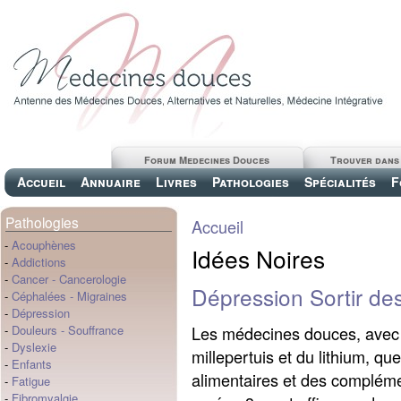
Forum Medecines Douces
Trouver dans
Accueil
Annuaire
Livres
Pathologies
Spécialités
F
Pathologies
Accueil
-
Acouphènes
Idées Noires
-
Addictions
-
Cancer
-
Cancerologie
Dépression Sortir des
-
Céphalées
-
Migraines
-
Dépression
Les médecines douces, avec à 
-
Douleurs
-
Souffrance
-
Dyslexie
millepertuis et du lithium, 
-
Enfants
alimentaires et des complémen
-
Fatigue
-
Fibromyalgie