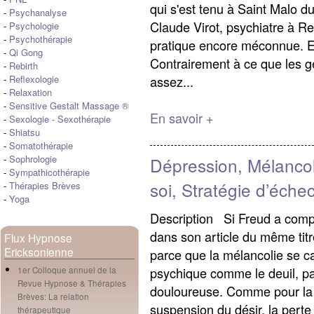
qui s'est tenu à Saint Malo 
-
Psychanalyse
Claude Virot, psychiatre à R
-
Psychologie
-
Psychothérapie
pratique encore méconnue. E
-
Qi Gong
Contrairement à ce que les ge
-
Rebirth
assez...
-
Reflexologie
-
Relaxation
-
Sensitive Gestalt Massage ®
En savoir +
-
Sexologie
-
Sexothérapie
-
Shiatsu
-
Somatothérapie
-
Sophrologie
Dépression, Mélancol
-
Sympathicothérapie
soi, Stratégie d’éche
-
Thérapies Brèves
-
Yoga
Description Si Freud a compa
dans son article du même titr
Flux Hypnose
Ericksonienne
parce que la mélancolie se ca
psychique comme le deuil, pa
1er Colloque annuel de la
Revue Hypnose & Thérapies
douloureuse. Comme pour la dé
Brèves: La relation
suspension du désir, la perte 
thérapeutique