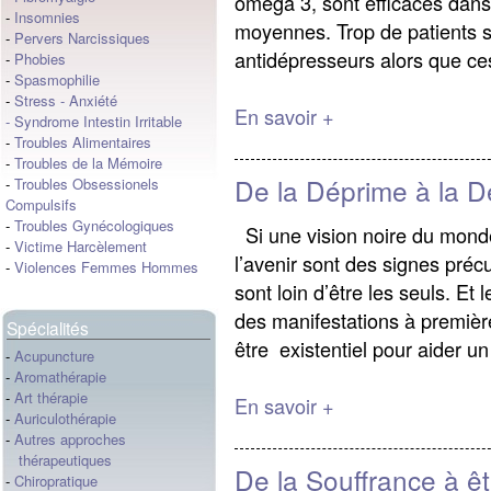
oméga 3, sont efficaces dans
-
Insomnies
moyennes. Trop de patients 
-
Pervers Narcissiques
antidépresseurs alors que ces
-
Phobies
-
Spasmophilie
-
Stress
-
Anxiété
En savoir +
-
Syndrome Intestin Irritable
-
Troubles Alimentaires
-
Troubles de la Mémoire
De la Déprime à la D
-
Troubles Obsessionels
Compulsifs
-
Troubles Gynécologiques
Si une vision noire du monde
-
Victime Harcèlement
l’avenir sont des signes préc
-
Violences Femmes Hommes
sont loin d’être les seuls. Et 
des manifestations à premièr
Spécialités
être existentiel pour aider un
-
Acupuncture
-
Aromathérapie
-
Art thérapie
En savoir +
-
Auriculothérapie
-
Autres approches
thérapeutiques
De la Souffrance à êt
-
Chiropratique