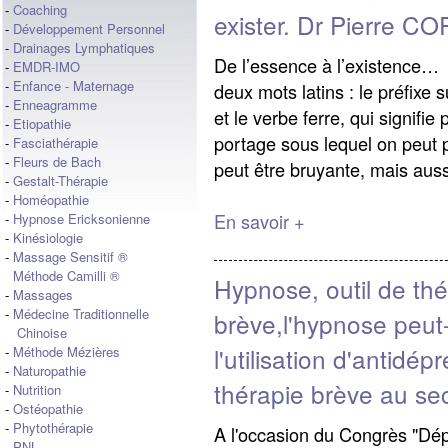
-
Coaching
exister. Dr Pierre C
-
Développement Personnel
-
Drainages Lymphatiques
De l’essence à l’existence…
-
EMDR-IMO
-
Enfance - Maternage
deux mots latins : le préfixe 
-
Enneagramme
et le verbe ferre, qui signifi
-
Etiopathie
portage sous lequel on peut 
-
Fasciathérapie
-
Fleurs de Bach
peut être bruyante, mais auss
-
Gestalt-Thérapie
-
Homéopathie
En savoir +
-
Hypnose Ericksonienne
-
Kinésiologie
-
Massage Sensitif ®
Méthode Camilli ®
Hypnose, outil de thé
-
Massages
-
Médecine Traditionnelle
brève,l'hypnose peut-
Chinoise
l'utilisation d'antidé
-
Méthode Mézières
-
Naturopathie
thérapie brève au se
-
Nutrition
-
Ostéopathie
-
Phytothérapie
A l'occasion du Congrès "Dép
-
PNL