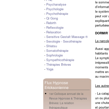
le sommeil
-
Psychanalyse
d’informa
-
Psychologie
le systèm
-
Psychothérapie
peut voir 
-
Qi Gong
expliquan
-
Rebirth
perturbée
-
Reflexologie
-
Relaxation
DORMIR
-
Sensitive Gestalt Massage ®
La narcol
-
Sexologie
-
Sexothérapie
-
Shiatsu
Aussi app
-
Somatothérapie
habitants
-
Sophrologie
Le symptô
-
Sympathicothérapie
irrépress
-
Thérapies Brèves
moments t
-
Yoga
mettre en
au maximu
Flux Hypnose
Les autre
Ericksonienne
-
La catap
1er Colloque annuel de la
un ou plus
Revue Hypnose & Thérapies
une chute
Brèves: La relation
et pourta
thérapeutique