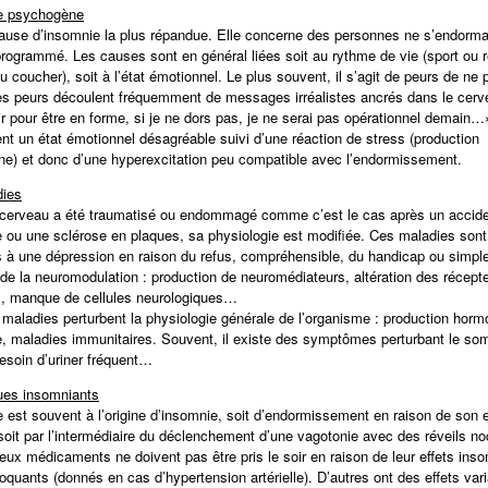
ie psychogène
cause d’insomnie la plus répandue. Elle concerne des personnes ne s’endorm
ogrammé. Les causes sont en général liées soit au rythme de vie (sport ou r
 coucher), soit à l’état émotionnel. Le plus souvent, il s’agit de peurs de ne 
es peurs découlent fréquemment de messages irréalistes ancrés dans le cervea
ir pour être en forme, si je ne dors pas, je ne serai pas opérationnel demain…
nt un état émotionnel désagréable suivi d’une réaction de stress (production
ine) et donc d’une hyperexcitation peu compatible avec l’endormissement.
dies
cerveau a été traumatisé ou endommagé comme c’est le cas après un accid
e ou une sclérose en plaques, sa physiologie est modifiée. Ces maladies son
 à une dépression en raison du refus, compréhensible, du handicap ou simpl
n de la neuromodulation : production de neuromédiateurs, altération des récept
es, manque de cellules neurologiques…
 maladies perturbent la physiologie générale de l’organisme : production horm
, maladies immunitaires. Souvent, il existe des symptômes perturbant le som
besoin d’uriner fréquent…
ues insomniants
e est souvent à l’origine d’insomnie, soit d’endormissement en raison de son e
 soit par l’intermédiaire du déclenchement d’une vagotonie avec des réveils no
ux médicaments ne doivent pas être pris le soir en raison de leur effets inso
oquants (donnés en cas d’hypertension artérielle). D’autres ont des effets var