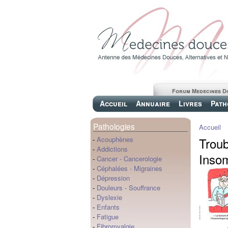
Forum Medecines D
Accueil
Annuaire
Livres
Path
Pathologies
Accueil
Troub
-
Acouphènes
-
Addictions
Insom
-
Cancer
-
Cancerologie
-
Céphalées
-
Migraines
-
Dépression
-
Douleurs
-
Souffrance
-
Dyslexie
-
Enfants
-
Fatigue
-
Fibromyalgie