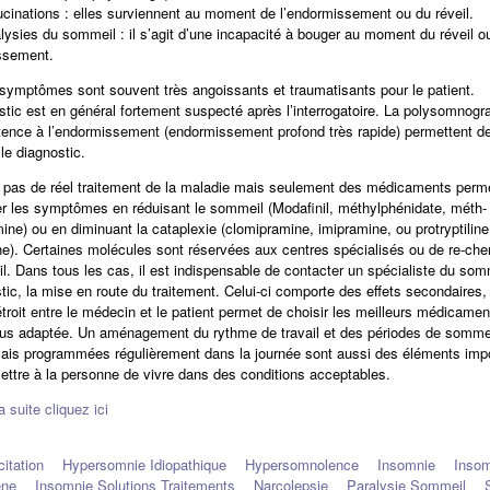
ucinations :
elles surviennent au moment de l’endormissement ou du réveil.
lysies du sommeil :
il s’agit d’une incapacité à bouger au moment du réveil o
ssement.
 symptômes sont souvent très angoissants et traumatisants pour le patient.
stic est en général fortement suspecté après l’interrogatoire. La polysomnogra
atence à l’endormissement (endormissement profond très rapide) permettent d
le diagnostic.
te pas de réel traitement de la maladie mais seulement des médicaments perm
er les symptômes en réduisant le sommeil (Modafinil, méthylphénidate, méth-
ne) ou en diminuant la cataplexie (clomipramine, imipramine, ou protryptiline
ne). Certaines molécules sont réservées aux centres spécialisés ou de re-che
l. Dans tous les cas, il est indispensable de contacter un spécialiste du som
stic, la mise en route du traitement. Celui-ci comporte des effets secondaires,
troit entre le médecin et le patient permet de choisir les meilleurs médicamen
lus adaptée. Un aménagement du rythme de travail et des périodes de somm
ais programmées régulièrement dans la journée sont aussi des éléments imp
ettre à la personne de vivre dans des conditions acceptables.
la suite cliquez ici
itation
Hypersomnie Idiopathique
Hypersomnolence
Insomnie
Insom
ène
Insomnie Solutions Traitements
Narcolepsie
Paralysie Sommeil