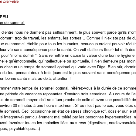
le bien-être.
 PEU
ion de sommeil
d’entre nous ne dorment pas suffisamment, le plus souvent parce qu’ils n’ont
dormir”, trop de travail, les enfants, les sorties… Comme il n’existe pas de d
e du sommeil établie pour tous les humains, beaucoup croient pouvoir réduir
eur vie sans conséquence pour la santé. On voit d’ailleurs fleurir ici et là des
pour “moins dormir ”. Sans remettre en cause la valeur d’une bonne hygiène 
ielle qu’émotionnelle, qu’intellectuelle ou spirituelle, il n’en demeure pas moi
s chacun un temps de sommeil optimal qui varie avec l’âge. Bien sûr, dormir
du tout pendant deux à trois jours est le plus souvent sans conséquence po
en bonne santé mais au-delà, attention !
rminer votre temps de sommeil optimal, référez-vous à la durée de ce somme
ne période de vacances reposantes d’environ trois semaines. Au cours de l’a
ps de sommeil moyen doit se situer proche de celle-ci avec une possibilité de
’environ 30 minutes à une heure maximum. Si ce n’est pas le cas, vous êtes 
 de sommeil. Ceci occasionne un état de stress chronique (cf. dossier sur le s
é Intégrative) particulièrement mal toléré par les personnes hypersensibles, 
ussi favoriser toutes les maladies liées au stress (digestives, cardiovasculair
ques, psychiatriques…)