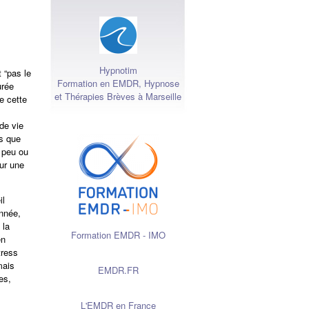
Hypnotim
 “pas le
Formation en EMDR, Hypnose
urée
et Thérapies Brèves à Marseille
e cette
de vie
ns que
 peu ou
ur une
il
nnée,
 la
Formation EMDR - IMO
en
tress
mais
EMDR.FR
es,
L'EMDR en France