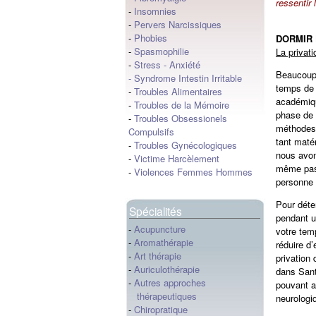
ressentir 
-
Insomnies
-
Pervers Narcissiques
-
Phobies
DORMIR
-
Spasmophilie
La privat
-
Stress
-
Anxiété
Beaucoup 
-
Syndrome Intestin Irritable
temps de 
-
Troubles Alimentaires
académiqu
-
Troubles de la Mémoire
phase de l
-
Troubles Obsessionels
méthodes 
Compulsifs
tant matér
-
Troubles Gynécologiques
nous avon
-
Victime Harcèlement
même pas 
-
Violences Femmes Hommes
personne 
Pour déte
Spécialités
pendant u
-
Acupuncture
votre tem
-
Aromathérapie
réduire d
-
Art thérapie
privation
-
Auriculothérapie
dans Sant
-
Autres approches
pouvant a
thérapeutiques
neurologi
-
Chiropratique