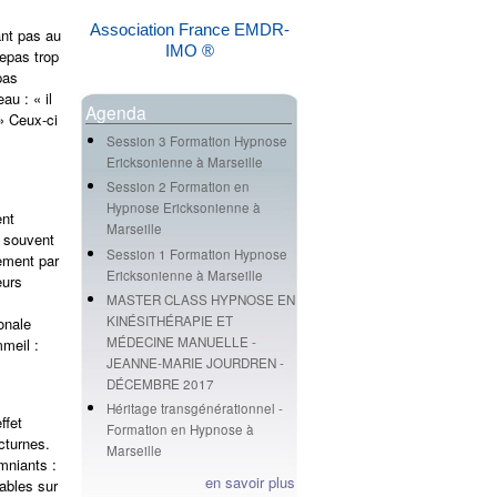
Association France EMDR-
ant pas au
IMO ®
epas trop
pas
u : « il
Agenda
» Ceux-ci
Session 3 Formation Hypnose
Ericksonienne à Marseille
Session 2 Formation en
Hypnose Ericksonienne à
ent
Marseille
t souvent
Session 1 Formation Hypnose
ement par
Ericksonienne à Marseille
eurs
MASTER CLASS HYPNOSE EN
KINÉSITHÉRAPIE ET
onale
MÉDECINE MANUELLE -
meil :
JEANNE-MARIE JOURDREN -
DÉCEMBRE 2017
Héritage transgénérationnel -
ffet
Formation en Hypnose à
cturnes.
Marseille
mniants :
en savoir plus
iables sur