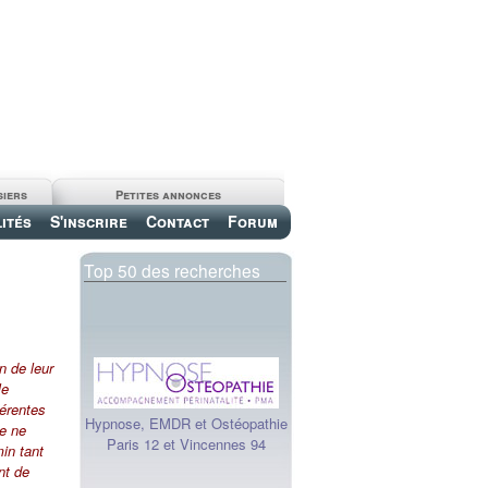
siers
Petites annonces
ités
S'inscrire
Contact
Forum
Top 50 des recherches
n de leur
le
férentes
Hypnose, EMDR et Ostéopathie
le ne
Paris 12 et Vincennes 94
in tant
nt de