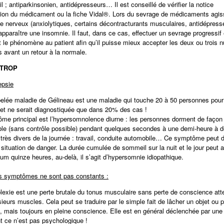
 ; antiparkinsonien, antidépresseurs… Il est conseillé de vérifier la notice
tion du médicament ou la fiche Vidal®. Lors du sevrage de médicaments agis
e nerveux (anxiolytiques, certains décontracturants musculaires, antidépress
apparaître une insomnie. Il faut, dans ce cas, effectuer un sevrage progressif
t le phénomène au patient afin qu’il puisse mieux accepter les deux ou trois n
s avant un retour à la normale.
 TROP
epsie
elée maladie de Gélineau est une maladie qui touche 20 à 50 personnes pour
 et ne serait diagnostiquée que dans 20% des cas !
me principal est l’hypersomnolence diurne : les personnes dorment de façon
ible (sans contrôle possible) pendant quelques secondes à une demi-heure à 
rès divers de la journée : travail, conduite automobile… Ce symptôme peut 
 situation de danger. La durée cumulée de sommeil sur la nuit et le jour peut a
m quinze heures, au-delà, il s’agit d’hypersomnie idiopathique.
s symptômes ne sont pas constants :
lexie
est une perte brutale du tonus musculaire sans perte de conscience att
ieurs muscles. Cela peut se traduire par le simple fait de lâcher un objet ou p
, mais toujours en pleine conscience. Elle est en général déclenchée par une
nt ce n’est pas psychologique !