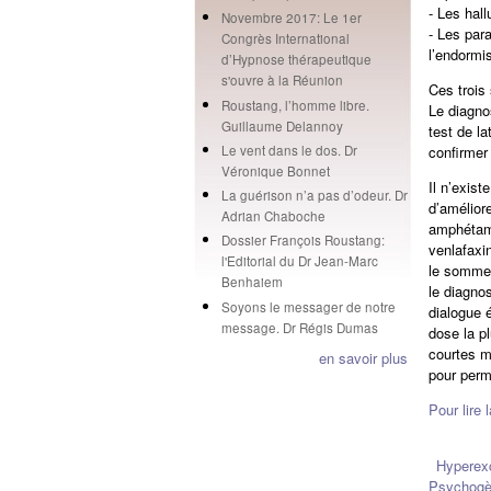
-
Les hall
Novembre 2017: Le 1er
-
Les para
Congrès International
l’endormi
d’Hypnose thérapeutique
s'ouvre à la Réunion
Ces trois
Roustang, l’homme libre.
Le diagno
Guillaume Delannoy
test de l
confirmer 
Le vent dans le dos. Dr
Véronique Bonnet
Il n’exis
La guérison n’a pas d’odeur. Dr
d’amélior
Adrian Chaboche
amphétami
Dossier François Roustang:
venlafaxi
l'Editorial du Dr Jean-Marc
le sommei
Benhaiem
le diagno
Soyons le messager de notre
dialogue é
message. Dr Régis Dumas
dose la p
courtes m
en savoir plus
pour perm
Pour lire 
Hyperexc
Psychog