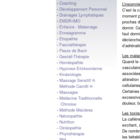
-
Coaching
L’insomn
-
Développement Personnel
C’est la 
-
Drainages Lymphatiques
moment pr
-
EMDR-IMO
proches du
-
Enfance - Maternage
dormir. C
-
Enneagramme
faut dorm
-
Etiopathie
déclenche
-
Fasciathérapie
d’adrénal
-
Fleurs de Bach
Les mala
-
Gestalt-Thérapie
Quand le 
-
Homéopathie
vasculair
-
Hypnose Ericksonienne
associées
-
Kinésiologie
altératio
-
Massage Sensitif ®
cellulair
Méthode Camilli ®
Certaines
-
Massages
excessive
-
Médecine Traditionnelle
douleur, 
Chinoise
-
Méthode Mézières
Les toxiq
-
Naturopathie
La caféin
-
Nutrition
excitant,
-
Ostéopathie
De nombre
-
Phytothérapie
les bétabl
-
PNL