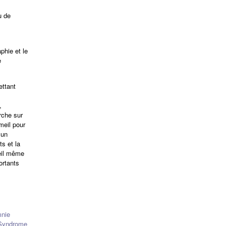
u de
phie et le
e
ettant
,
rche sur
meil pour
 un
ts et la
eil même
ortants
nie
Syndrome