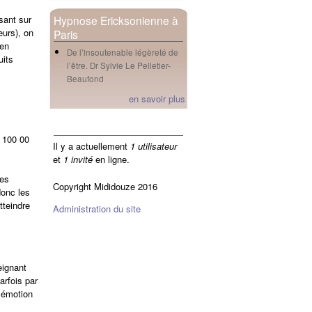
sant sur
Hypnose Ericksonienne à
eurs), on
Paris
 en
De l’insoutenable légèreté de
uits
l’être. Dr Sylvie Le Pelletier-
Beaufond
en savoir plus
en ligne
 100 00
Il y a actuellement
1 utilisateur
et
1 invité
en ligne.
des
Copyright Mididouze 2016
donc les
tteindre
Administration du site
eignant
arfois par
 émotion