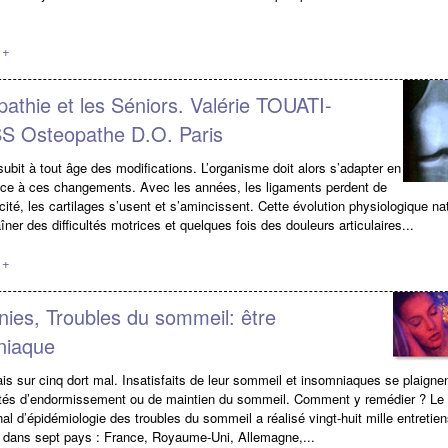
 +
athie et les Séniors. Valérie TOUATI-
 Osteopathe D.O. Paris
subit à tout âge des modifications. L’organisme doit alors s’adapter en
e à ces changements. Avec les années, les ligaments perdent de
icité, les cartilages s’usent et s’amincissent. Cette évolution physiologique nat
îner des difficultés motrices et quelques fois des douleurs articulaires...
 +
ies, Troubles du sommeil: être
niaque
is sur cinq dort mal. Insatisfaits de leur sommeil et insomniaques se plaignen
ultés d’endormissement ou de maintien du sommeil. Comment y remédier ? Le
nal d’épidémiologie des troubles du sommeil a réalisé vingt-huit mille entretien
 dans sept pays : France, Royaume-Uni, Allemagne,...