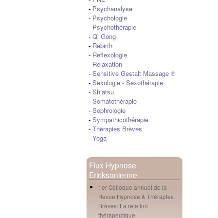
-
Psychanalyse
-
Psychologie
-
Psychothérapie
-
Qi Gong
-
Rebirth
-
Reflexologie
-
Relaxation
-
Sensitive Gestalt Massage ®
-
Sexologie
-
Sexothérapie
-
Shiatsu
-
Somatothérapie
-
Sophrologie
-
Sympathicothérapie
-
Thérapies Brèves
-
Yoga
Flux Hypnose
Ericksonienne
1er Colloque annuel de la
Revue Hypnose & Thérapies
Brèves: La relation
thérapeutique