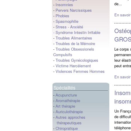
de...
-
Insomnies
-
Pervers Narcissiques
En savoir
-
Phobies
-
Spasmophilie
-
Stress
-
Anxiété
Ostéop
-
Syndrome Intestin Irritable
GROSS
-
Troubles Alimentaires
-
Troubles de la Mémoire
Le corps 
-
Troubles Obsessionels
permanenc
Compulsifs
leur élast
-
Troubles Gynécologiques
peut entra
-
Victime Harcèlement
-
Violences Femmes Hommes
En savoir
Spécialités
Insomn
-
Acupuncture
insom
-
Aromathérapie
-
Art thérapie
Un França
-
Auriculothérapie
de diffic
-
Autres approches
internatio
thérapeutiques
téléphone
-
Chiropratique