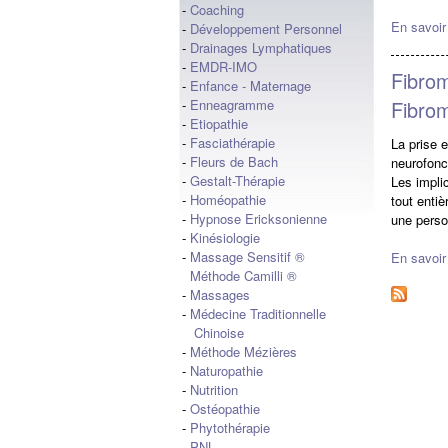
-
Coaching
En savoir
-
Développement Personnel
-
Drainages Lymphatiques
-
EMDR-IMO
Fibrom
-
Enfance - Maternage
Fibrom
-
Enneagramme
-
Etiopathie
-
Fasciathérapie
La prise 
-
Fleurs de Bach
neurofonc
-
Gestalt-Thérapie
Les implic
-
Homéopathie
tout enti
-
Hypnose Ericksonienne
une perso
-
Kinésiologie
-
Massage Sensitif ®
En savoir
Méthode Camilli ®
-
Massages
-
Médecine Traditionnelle
Chinoise
-
Méthode Mézières
-
Naturopathie
-
Nutrition
-
Ostéopathie
-
Phytothérapie
-
PNL