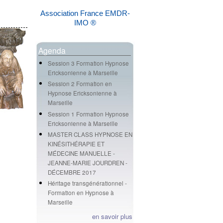
Association France EMDR-
IMO ®
Agenda
Session 3 Formation Hypnose
Ericksonienne à Marseille
Session 2 Formation en
Hypnose Ericksonienne à
Marseille
Session 1 Formation Hypnose
Ericksonienne à Marseille
MASTER CLASS HYPNOSE EN
KINÉSITHÉRAPIE ET
MÉDECINE MANUELLE -
JEANNE-MARIE JOURDREN -
DÉCEMBRE 2017
Héritage transgénérationnel -
Formation en Hypnose à
Marseille
en savoir plus