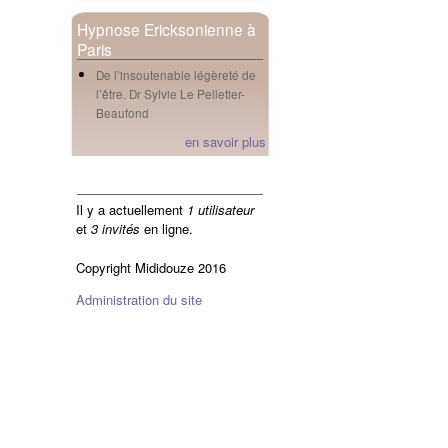
Hypnose Ericksonienne à
Paris
De l’insoutenable légèreté de
l’être. Dr Sylvie Le Pelletier-
Beaufond
en savoir plus
en ligne
Il y a actuellement
1 utilisateur
et
3 invités
en ligne.
Copyright Mididouze 2016
Administration du site