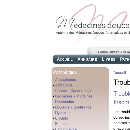
Forum Medecines D
Accueil
Annuaire
Livres
Path
Pathologies
Accueil
Trou
-
Acouphènes
-
Addictions
-
Cancer
-
Cancerologie
Troubl
-
Céphalées
-
Migraines
Insom
-
Dépression
-
Douleurs
-
Souffrance
Les troub
-
Dyslexie
durée, in
-
Enfants
sommeil e
-
Fatigue
chacun pui
-
Fibromyalgie