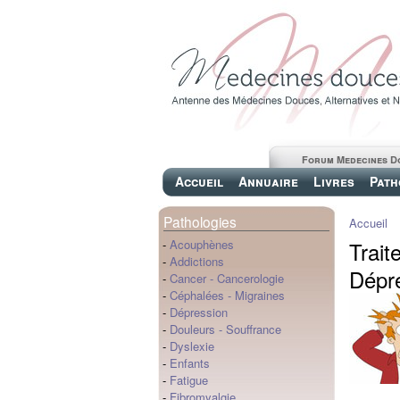
Forum Medecines D
Accueil
Annuaire
Livres
Path
Pathologies
Accueil
Trait
-
Acouphènes
-
Addictions
Dépre
-
Cancer
-
Cancerologie
-
Céphalées
-
Migraines
-
Dépression
-
Douleurs
-
Souffrance
-
Dyslexie
-
Enfants
-
Fatigue
-
Fibromyalgie