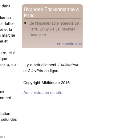
t dans
Hypnose Ericksonienne à
Paris
lus ou
r lutter
De l’insoutenable légèreté de
r et la
l’être. Dr Sylvie Le Pelletier-
en marche
Beaufond
me et
en savoir plus
tre, et à
en ligne
ique
moire, ce
Il y a actuellement
1 utilisateur
et
2 invités
en ligne.
Copyright Mididouze 2016
mus
Administration du site
moment
tation
 celui des
 ou,