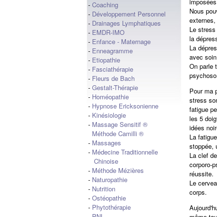
imposées a
-
Coaching
Nous pouv
-
Développement Personnel
externes,
-
Drainages Lymphatiques
Le stress
-
EMDR-IMO
la dépres
-
Enfance - Maternage
La dépres
-
Enneagramme
avec soin
-
Etiopathie
On parle 
-
Fasciathérapie
psychoso
-
Fleurs de Bach
-
Gestalt-Thérapie
Pour ma pa
-
Homéopathie
stress so
-
Hypnose Ericksonienne
fatigue pe
-
Kinésiologie
les 5 doi
-
Massage Sensitif ®
idées noi
Méthode Camilli ®
La fatigue
-
Massages
stoppée, 
-
Médecine Traditionnelle
La clef de
Chinoise
corporo-p
-
Méthode Mézières
réussite.
-
Naturopathie
Le cervea
-
Nutrition
corps.
-
Ostéopathie
-
Phytothérapie
Aujourd'hu
-
PNL
même tou