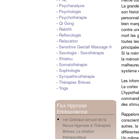
-
Psychanalyse
La grande
-
Psychologie
son histo
-
Psychothérapie
personnal
-
Qi Gong
bien marq
-
Rebirth
contre un
-
Reflexologie
mort les 
-
Relaxation
toutes le
-
Sensitive Gestalt Massage ®
principale
-
Sexologie
-
Sexothérapie
Si la mém
-
Shiatsu
la mémoir
-
Somatothérapie
malheureu
-
Sophrologie
système e
-
Sympathicothérapie
Les infor
-
Thérapies Brèves
Le cortex
-
Yoga
L’hypotha
commandan
des stimu
Flux Hypnose
Ericksonienne
Rappelons
conscient
1er Colloque annuel de la
autres, l
Revue Hypnose & Thérapies
différente
Brèves: La relation
Un même s
thérapeutique