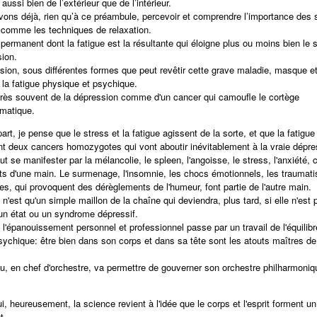
ussi bien de l’extérieur que de l’intérieur.
ons déjà, rien qu’à ce préambule, percevoir et comprendre l’importance des 
 comme les techniques de relaxation.
 permanent dont la fatigue est la résultante qui éloigne plus ou moins bien le 
sion.
sion, sous différentes formes que peut revêtir cette grave maladie, masque e
 la fatigue physique et psychique.
très souvent de la dépression comme d'un cancer qui camoufle le cortège
matique.
rt, je pense que le stress et la fatigue agissent de la sorte, et que la fatigue 
nt deux cancers homozygotes qui vont aboutir inévitablement à la vraie dépre
ut se manifester par la mélancolie, le spleen, l'angoisse, le stress, l'anxiété, 
gts d'une main. Le surmenage, l'insomnie, les chocs émotionnels, les traumat
res, qui provoquent des dérèglements de l'humeur, font partie de l'autre main.
 n'est qu'un simple maillon de la chaîne qui deviendra, plus tard, si elle n'est 
un état ou un syndrome dépressif.
 l'épanouissement personnel et professionnel passe par un travail de l'équilibr
sychique: être bien dans son corps et dans sa tête sont les atouts maîtres de
u, en chef d'orchestre, va permettre de gouverner son orchestre philharmoniqu
i, heureusement, la science revient à l'idée que le corps et l'esprit forment un
t.