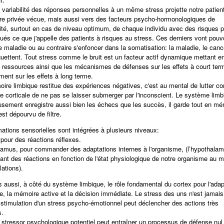
 variabilité des réponses personnelles à un même stress projette notre patien
ire privée vécue, mais aussi vers des facteurs psycho-hormonologiques de
ité, surtout en cas de niveau optimum, de chaque individu avec des risques p
ués ce que j'appelle des patients à risques au stress. Ces derniers vont pouvoi
e maladie ou au contraire s'enfoncer dans la somatisation: la maladie, le cance
guettent. Tout stress comme le bruit est un facteur actif dynamique mettant 
s ressources ainsi que les mécanismes de défenses sur les effets à court ter
ment sur les effets à long terme.
oire limbique restitue des expériences négatives, c'est au mental de lutter con
e corticale de ne pas se laisser submerger par l'inconscient. Le système limb
sement enregistre aussi bien les échecs que les succès, il garde tout en mé
st dépourvu de filtre.
mations sensorielles sont intégrées à plusieurs niveaux:
 pour des réactions réflexes.
lamus, pour commander des adaptations internes à l'organisme, (l’hypothala
t des réactions en fonction de l'état physiologique de notre organisme au 
lations).
 aussi, à côté du système limbique, le rôle fondamental du cortex pour l'adap
e, la mémoire active et la décision immédiate. Le stress des uns n'est jamais
a stimulation d'un stress psycho-émotionnel peut déclencher des actions très
s.
tressor psychologique potentiel peut entraîner un processus de défense nul