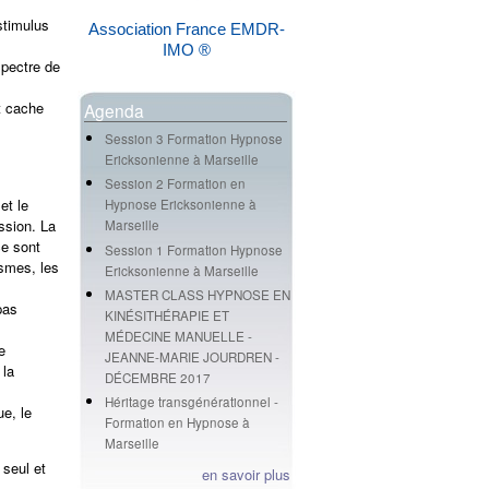
stimulus
Association France EMDR-
IMO ®
spectre de
t cache
Agenda
Session 3 Formation Hypnose
Ericksonienne à Marseille
Session 2 Formation en
et le
Hypnose Ericksonienne à
ssion. La
Marseille
ce sont
Session 1 Formation Hypnose
ismes, les
Ericksonienne à Marseille
MASTER CLASS HYPNOSE EN
pas
KINÉSITHÉRAPIE ET
MÉDECINE MANUELLE -
e
JEANNE-MARIE JOURDREN -
 la
DÉCEMBRE 2017
Héritage transgénérationnel -
e, le
Formation en Hypnose à
Marseille
 seul et
en savoir plus