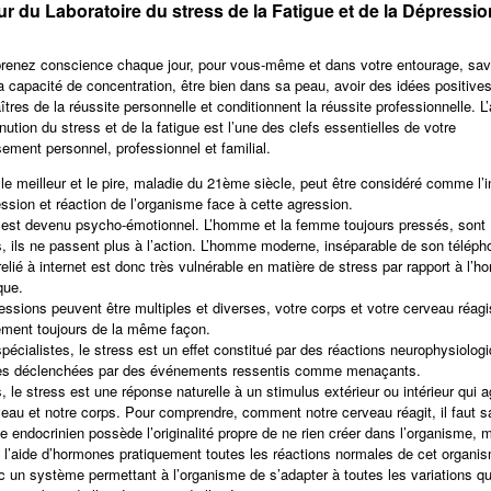
ur du Laboratoire du stress de la Fatigue et de la Dépressio
renez conscience chaque jour, pour vous-même et dans votre entourage, sav
sa capacité de concentration, être bien dans sa peau, avoir des idées positives
tres de la réussite personnelle et conditionnent la réussite professionnelle. 
nution du stress et de la fatigue est l’une des clefs essentielles de votre
ement personnel, professionnel et familial.
 le meilleur et le pire, maladie du 21ème siècle, peut être considéré comme l’i
ession et réaction de l’organisme face à cette agression.
 est devenu psycho-émotionnel. L’homme et la femme toujours pressés, sont
, ils ne passent plus à l’action. L’homme moderne, inséparable de son téléph
relié à internet est donc très vulnérable en matière de stress par rapport à l’
que.
ressions peuvent être multiples et diverses, votre corps et votre cerveau réag
ement toujours de la même façon.
pécialistes, le stress est un effet constitué par des réactions neurophysiolog
es déclenchées par des événements ressentis comme menaçants.
, le stress est une réponse naturelle à un stimulus extérieur ou intérieur qui 
veau et notre corps. Pour comprendre, comment notre cerveau réagit, il faut s
e endocrinien possède l’originalité propre de ne rien créer dans l’organisme, 
 l’aide d’hormones pratiquement toutes les réactions normales de cet organi
c un système permettant à l’organisme de s’adapter à toutes les variations qui