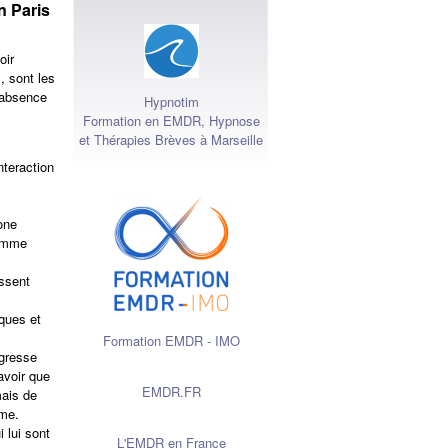
n Paris
oir
, sont les
L’absence
Hypnotim
Formation en EMDR, Hypnose
et Thérapies Brèves à Marseille
nteraction
one
homme
issent
iques et
Formation EMDR - IMO
agresse
avoir que
EMDR.FR
mais de
sme.
 lui sont
L'EMDR en France