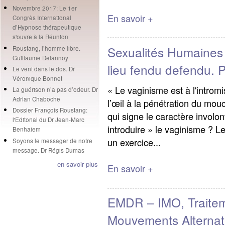
Novembre 2017: Le 1er
En savoir +
Congrès International
d’Hypnose thérapeutique
s'ouvre à la Réunion
Sexualités Humaines 
Roustang, l’homme libre.
Guillaume Delannoy
lieu fendu defendu. P
Le vent dans le dos. Dr
Véronique Bonnet
« Le vaginisme est à l'introm
La guérison n’a pas d’odeur. Dr
Adrian Chaboche
l’œil à la pénétration du mou
Dossier François Roustang:
qui signe le caractère invol
l'Editorial du Dr Jean-Marc
introduire » le vaginisme ? L
Benhaiem
un exercice...
Soyons le messager de notre
message. Dr Régis Dumas
en savoir plus
En savoir +
EMDR – IMO, Traitem
Mouvements Alternati