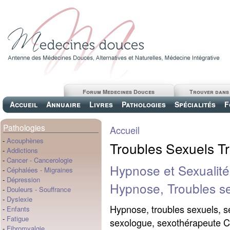
Forum Medecines Douces
Trouver dans
Accueil
Annuaire
Livres
Pathologies
Spécialités
F
Pathologies
Accueil
-
Acouphènes
Troubles Sexuels Tr
-
Addictions
-
Cancer
-
Cancerologie
Hypnose et Sexualité
-
Céphalées
-
Migraines
-
Dépression
Hypnose, Troubles s
-
Douleurs
-
Souffrance
-
Dyslexie
Hypnose, troubles sexuels, se
-
Enfants
-
Fatigue
sexologue, sexothérapeute Cou
-
Fibromyalgie