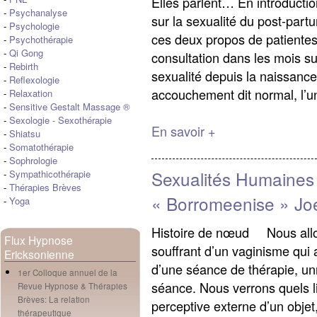
Elles parlent… En introductio
-
Psychanalyse
sur la sexualité du post-part
-
Psychologie
ces deux propos de patiente
-
Psychothérapie
-
Qi Gong
consultation dans les mois s
-
Rebirth
sexualité depuis la naissanc
-
Reflexologie
accouchement dit normal, l’un
-
Relaxation
-
Sensitive Gestalt Massage ®
-
Sexologie
-
Sexothérapie
En savoir +
-
Shiatsu
-
Somatothérapie
-
Sophrologie
Sexualités Humaines
-
Sympathicothérapie
-
Thérapies Brèves
« Borromeenise » Joe
-
Yoga
Histoire de nœud Nous allon
Flux Hypnose
souffrant d’un vaginisme qui a
Ericksonienne
d’une séance de thérapie, 
1er Colloque annuel de la
séance. Nous verrons quels lie
Revue Hypnose & Thérapies
Brèves: La relation
perceptive externe d’un objet
thérapeutique