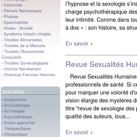
l’hypnose et la sexologie s’in
-
Insomnies
charge psychothérapique des 
-
Pervers Narcissiques
-
Phobies
leur intimité. Comme dans to
-
Spasmophilie
à dos » : son histoire, sa stru
-
Stress
-
Anxiété
-
Syndrome Intestin Irritable
-
Troubles Alimentaires
En savoir +
-
Troubles de la Mémoire
-
Troubles Obsessionels
Compulsifs
Revue Sexualités H
-
Troubles Gynécologiques
-
Victime Harcèlement
-
Violences Femmes Hommes
Revue Sexualités Humaines
professionnels de santé Si ce t
pour marquer une volonté d'o
Spécialités
vision élargie des mystères d
-
Acupuncture
-
Aromathérapie
titre "revue de sexologie des
-
Art thérapie
qualité des auteurs, tous...
-
Auriculothérapie
-
Autres approches
thérapeutiques
En savoir +
-
Chiropratique