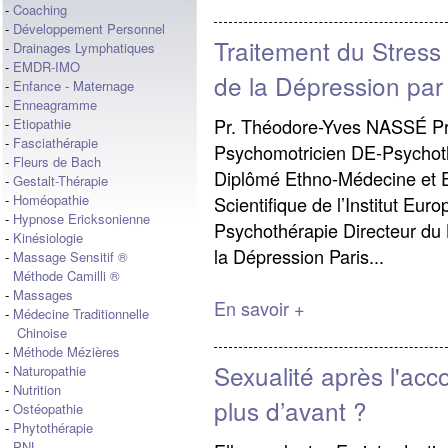
-
Coaching
-
Développement Personnel
Traitement du Stress 
-
Drainages Lymphatiques
-
EMDR-IMO
de la Dépression par
-
Enfance - Maternage
-
Enneagramme
Pr. Théodore-Yves NASSÉ Pr.
-
Etiopathie
-
Fasciathérapie
Psychomotricien DE-Psychot
-
Fleurs de Bach
Diplômé Ethno-Médecine et E
-
Gestalt-Thérapie
-
Homéopathie
Scientifique de l’Institut Eu
-
Hypnose Ericksonienne
Psychothérapie Directeur du L
-
Kinésiologie
la Dépression Paris...
-
Massage Sensitif ®
Méthode Camilli ®
-
Massages
En savoir +
-
Médecine Traditionnelle
Chinoise
-
Méthode Mézières
Sexualité après l'acc
-
Naturopathie
-
Nutrition
plus d’avant ?
-
Ostéopathie
-
Phytothérapie
-
PNL