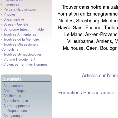
-
Insomnies
Trouver dans notre annuai
-
Pervers Narcissiques
Formation en Enneagramme à 
-
Phobies
-
Spasmophilie
Nantes, Strasbourg, Montpel
-
Stress
-
Anxiété
Havre, Saint-Etienne, Toulon
-
Syndrome Intestin Irritable
Le Mans, Aix-en-Provence
-
Troubles Alimentaires
-
Troubles de la Mémoire
Villeurbanne, Amiens, M
-
Troubles Obsessionels
Mulhouse, Caen, Boulogne
Compulsifs
-
Troubles Gynécologiques
-
Victime Harcèlement
-
Violences Femmes Hommes
Articles sur l'
Spécialités
-
Acupuncture
-
Aromathérapie
Formations Enneagramme
-
Art thérapie
-
Auriculothérapie
-
Autres approches
thérapeutiques
-
Chiropratique