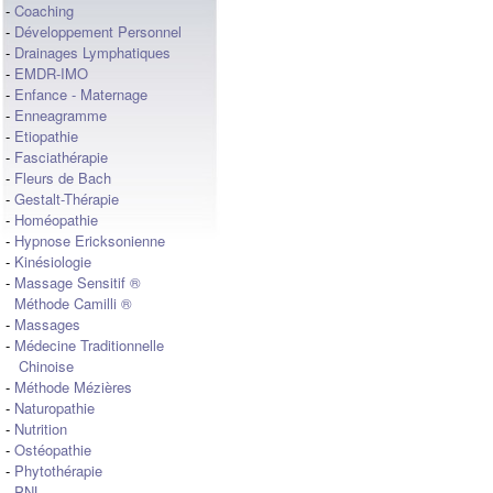
-
Coaching
-
Développement Personnel
-
Drainages Lymphatiques
-
EMDR-IMO
-
Enfance - Maternage
-
Enneagramme
-
Etiopathie
-
Fasciathérapie
-
Fleurs de Bach
-
Gestalt-Thérapie
-
Homéopathie
-
Hypnose Ericksonienne
-
Kinésiologie
-
Massage Sensitif ®
Méthode Camilli ®
-
Massages
-
Médecine Traditionnelle
Chinoise
-
Méthode Mézières
-
Naturopathie
-
Nutrition
-
Ostéopathie
-
Phytothérapie
-
PNL