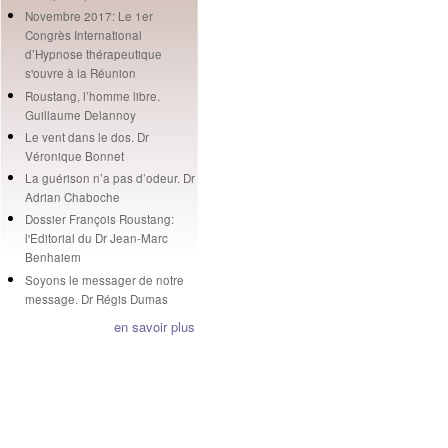
Novembre 2017: Le 1er
Congrès International
d’Hypnose thérapeutique
s'ouvre à la Réunion
Roustang, l’homme libre.
Guillaume Delannoy
Le vent dans le dos. Dr
Véronique Bonnet
La guérison n’a pas d’odeur. Dr
Adrian Chaboche
Dossier François Roustang:
l'Editorial du Dr Jean-Marc
Benhaiem
Soyons le messager de notre
message. Dr Régis Dumas
en savoir plus