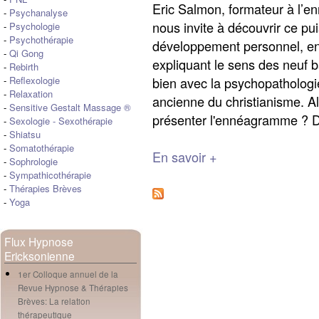
Eric Salmon, formateur à l’
-
Psychanalyse
nous invite à découvrir ce pui
-
Psychologie
-
Psychothérapie
développement personnel, e
-
Qi Gong
expliquant le sens des neuf 
-
Rebirth
bien avec la psychopathologie
-
Reflexologie
-
Relaxation
ancienne du christianisme. A
-
Sensitive Gestalt Massage ®
présenter l'ennéagramme ? D'
-
Sexologie
-
Sexothérapie
-
Shiatsu
-
Somatothérapie
En savoir +
-
Sophrologie
-
Sympathicothérapie
-
Thérapies Brèves
-
Yoga
Flux Hypnose
Ericksonienne
1er Colloque annuel de la
Revue Hypnose & Thérapies
Brèves: La relation
thérapeutique