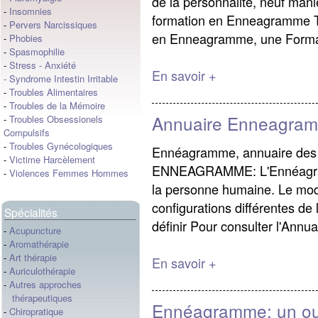
de la personnalité, neuf mani
-
Insomnies
formation en Enneagramme Tr
-
Pervers Narcissiques
en Enneagramme, une Format
-
Phobies
-
Spasmophilie
-
Stress
-
Anxiété
En savoir +
-
Syndrome Intestin Irritable
-
Troubles Alimentaires
-
Troubles de la Mémoire
Annuaire Enneagra
-
Troubles Obsessionels
Compulsifs
-
Troubles Gynécologiques
Ennéagramme, annuaire des 
-
Victime Harcèlement
ENNEAGRAMME: L'Ennéagramm
-
Violences Femmes Hommes
la personne humaine. Le mod
configurations différentes de
Spécialités
définir Pour consulter l'Annu
-
Acupuncture
-
Aromathérapie
-
Art thérapie
En savoir +
-
Auriculothérapie
-
Autres approches
thérapeutiques
Ennéagramme: un outi
-
Chiropratique