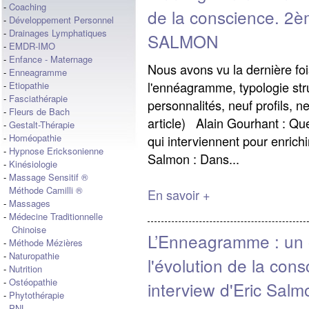
-
Coaching
de la conscience. 2èm
-
Développement Personnel
-
Drainages Lymphatiques
SALMON
-
EMDR-IMO
-
Enfance - Maternage
Nous avons vu la dernière foi
-
Enneagramme
l'ennéagramme, typologie str
-
Etiopathie
-
Fasciathérapie
personnalités, neuf profils, n
-
Fleurs de Bach
article) Alain Gourhant : Qu
-
Gestalt-Thérapie
-
Homéopathie
qui interviennent pour enrich
-
Hypnose Ericksonienne
Salmon : Dans...
-
Kinésiologie
-
Massage Sensitif ®
Méthode Camilli ®
En savoir +
-
Massages
-
Médecine Traditionnelle
Chinoise
L’Enneagramme : un o
-
Méthode Mézières
-
Naturopathie
l'évolution de la con
-
Nutrition
-
Ostéopathie
interview d'Eric Salm
-
Phytothérapie
-
PNL