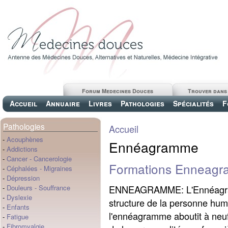
Forum Medecines Douces
Trouver dans
Accueil
Annuaire
Livres
Pathologies
Spécialités
F
Pathologies
Accueil
-
Acouphènes
Ennéagramme
-
Addictions
-
Cancer
-
Cancerologie
Formations Enneag
-
Céphalées
-
Migraines
-
Dépression
ENNEAGRAMME: L'Ennéagram
-
Douleurs
-
Souffrance
-
Dyslexie
structure de la personne hu
-
Enfants
l'ennéagramme aboutit à neuf 
-
Fatigue
-
Fibromyalgie