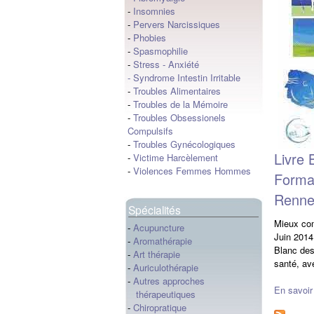
-
Insomnies
-
Pervers Narcissiques
-
Phobies
-
Spasmophilie
-
Stress
-
Anxiété
-
Syndrome Intestin Irritable
-
Troubles Alimentaires
-
Troubles de la Mémoire
-
Troubles Obsessionels
Compulsifs
-
Troubles Gynécologiques
Livre 
-
Victime Harcèlement
-
Violences Femmes Hommes
Format
Rennes
Spécialités
Mieux com
-
Acupuncture
Juin 201
-
Aromathérapie
Blanc des
-
Art thérapie
santé, av
-
Auriculothérapie
-
Autres approches
En savoir
thérapeutiques
-
Chiropratique