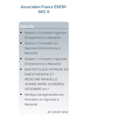
Association France EMDR-
IMO ®
Agenda
Session 3 Formation Hypnose
Ericksonienne à Marseille
Session 2 Formation en
Hypnose Ericksonienne à
Marseille
Session 1 Formation Hypnose
Ericksonienne à Marseille
MASTER CLASS HYPNOSE EN
KINÉSITHÉRAPIE ET
MÉDECINE MANUELLE -
JEANNE-MARIE JOURDREN -
DÉCEMBRE 2017
Héritage transgénérationnel -
Formation en Hypnose à
Marseille
en savoir plus