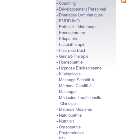
-
Coaching
-
Développement Personnel
-
Drainages Lymphatiques
-
EMDR-IMO
-
Enfance - Maternage
-
Enneagramme
-
Etiopathie
-
Fasciathérapie
-
Fleurs de Bach
-
Gestalt-Thérapie
-
Homéopathie
-
Hypnose Ericksonienne
-
Kinésiologie
-
Massage Sensitif ®
Méthode Camilli ®
-
Massages
-
Médecine Traditionnelle
Chinoise
-
Méthode Mézières
-
Naturopathie
-
Nutrition
-
Ostéopathie
-
Phytothérapie
-
PNL