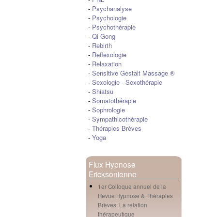
-
Psychanalyse
-
Psychologie
-
Psychothérapie
-
Qi Gong
-
Rebirth
-
Reflexologie
-
Relaxation
-
Sensitive Gestalt Massage ®
-
Sexologie
-
Sexothérapie
-
Shiatsu
-
Somatothérapie
-
Sophrologie
-
Sympathicothérapie
-
Thérapies Brèves
-
Yoga
Flux Hypnose
Ericksonienne
1er Colloque annuel de la
Revue Hypnose & Thérapies
Brèves: La relation
thérapeutique