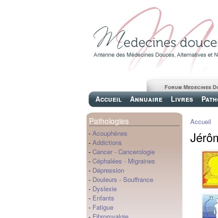
Forum Medecines D
Accueil
Annuaire
Livres
Path
Pathologies
Accueil
Jérôm
-
Acouphènes
-
Addictions
-
Cancer
-
Cancerologie
-
Céphalées
-
Migraines
-
Dépression
-
Douleurs
-
Souffrance
-
Dyslexie
-
Enfants
-
Fatigue
-
Fibromyalgie