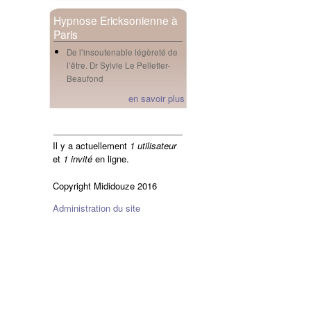
Hypnose Ericksonienne à
Paris
De l’insoutenable légèreté de
l’être. Dr Sylvie Le Pelletier-
Beaufond
en savoir plus
en ligne
Il y a actuellement
1 utilisateur
et
1 invité
en ligne.
Copyright Mididouze 2016
Administration du site