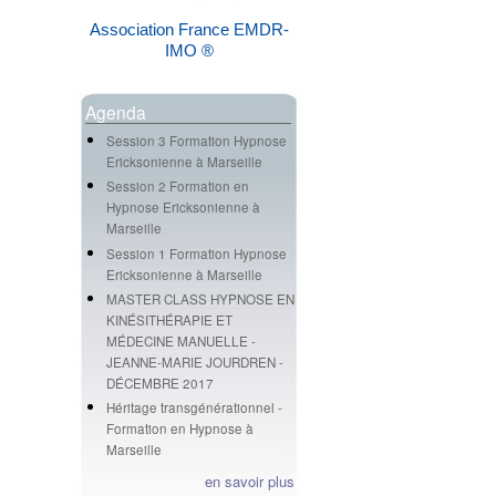
Association France EMDR-
IMO ®
Agenda
Session 3 Formation Hypnose
Ericksonienne à Marseille
Session 2 Formation en
Hypnose Ericksonienne à
Marseille
Session 1 Formation Hypnose
Ericksonienne à Marseille
MASTER CLASS HYPNOSE EN
KINÉSITHÉRAPIE ET
MÉDECINE MANUELLE -
JEANNE-MARIE JOURDREN -
DÉCEMBRE 2017
Héritage transgénérationnel -
Formation en Hypnose à
Marseille
en savoir plus