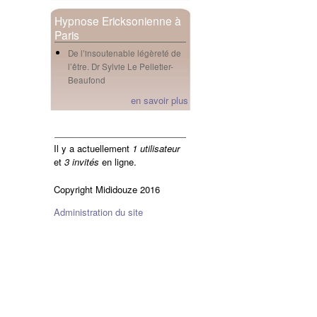
Hypnose Ericksonienne à
Paris
De l’insoutenable légèreté de
l’être. Dr Sylvie Le Pelletier-
Beaufond
en savoir plus
en ligne
Il y a actuellement
1 utilisateur
et
3 invités
en ligne.
Copyright Mididouze 2016
Administration du site