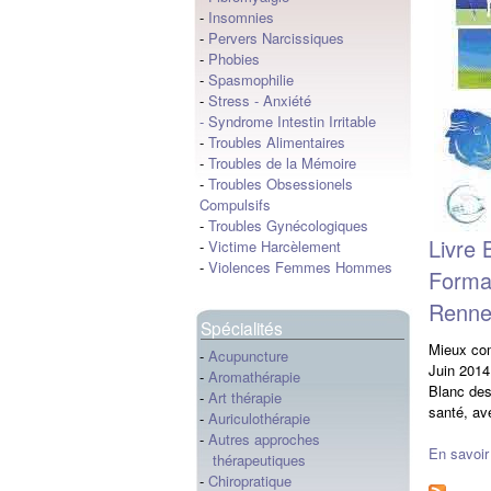
-
Insomnies
-
Pervers Narcissiques
-
Phobies
-
Spasmophilie
-
Stress
-
Anxiété
-
Syndrome Intestin Irritable
-
Troubles Alimentaires
-
Troubles de la Mémoire
-
Troubles Obsessionels
Compulsifs
-
Troubles Gynécologiques
Livre 
-
Victime Harcèlement
-
Violences Femmes Hommes
Format
Rennes
Spécialités
Mieux com
-
Acupuncture
Juin 201
-
Aromathérapie
Blanc des
-
Art thérapie
santé, av
-
Auriculothérapie
-
Autres approches
En savoir
thérapeutiques
-
Chiropratique