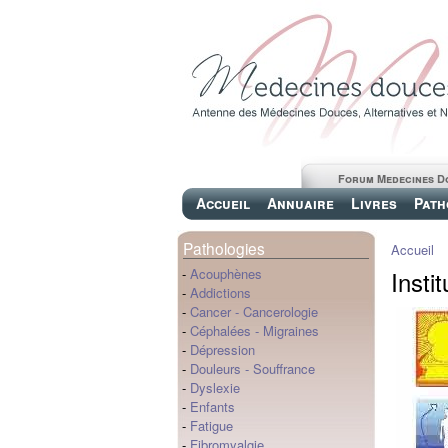
Forum Medecines D
Accueil
Annuaire
Livres
Path
Pathologies
Accueil
Insti
-
Acouphènes
-
Addictions
-
Cancer
-
Cancerologie
-
Céphalées
-
Migraines
-
Dépression
-
Douleurs
-
Souffrance
-
Dyslexie
-
Enfants
-
Fatigue
-
Fibromyalgie