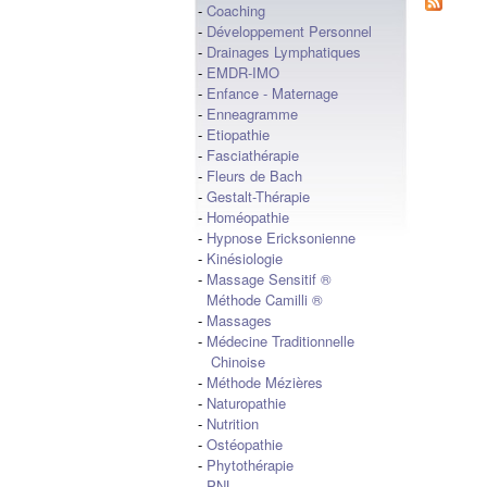
-
Coaching
-
Développement Personnel
-
Drainages Lymphatiques
-
EMDR-IMO
-
Enfance - Maternage
-
Enneagramme
-
Etiopathie
-
Fasciathérapie
-
Fleurs de Bach
-
Gestalt-Thérapie
-
Homéopathie
-
Hypnose Ericksonienne
-
Kinésiologie
-
Massage Sensitif ®
Méthode Camilli ®
-
Massages
-
Médecine Traditionnelle
Chinoise
-
Méthode Mézières
-
Naturopathie
-
Nutrition
-
Ostéopathie
-
Phytothérapie
-
PNL