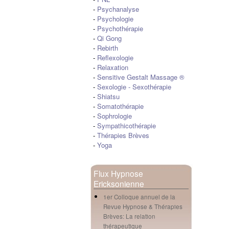
-
Psychanalyse
-
Psychologie
-
Psychothérapie
-
Qi Gong
-
Rebirth
-
Reflexologie
-
Relaxation
-
Sensitive Gestalt Massage ®
-
Sexologie
-
Sexothérapie
-
Shiatsu
-
Somatothérapie
-
Sophrologie
-
Sympathicothérapie
-
Thérapies Brèves
-
Yoga
Flux Hypnose
Ericksonienne
1er Colloque annuel de la
Revue Hypnose & Thérapies
Brèves: La relation
thérapeutique