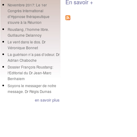
En savoir +
Novembre 2017: Le 1er
Congrès International
d’Hypnose thérapeutique
s'ouvre à la Réunion
Roustang, l’homme libre.
Guillaume Delannoy
Le vent dans le dos. Dr
Véronique Bonnet
La guérison n’a pas d’odeur. Dr
Adrian Chaboche
Dossier François Roustang:
l'Editorial du Dr Jean-Marc
Benhaiem
Soyons le messager de notre
message. Dr Régis Dumas
en savoir plus