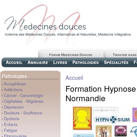
Forum Medecines Douces
Trouver dans
Accueil
Annuaire
Livres
Pathologies
Spécialités
F
Pathologies
Accueil
-
Acouphènes
Formation Hypnose I
-
Addictions
Normandie
-
Cancer
-
Cancerologie
-
Céphalées
-
Migraines
-
Dépression
-
Douleurs
-
Souffrance
-
Dyslexie
-
Enfants
-
Fatigue
-
Fibromyalgie