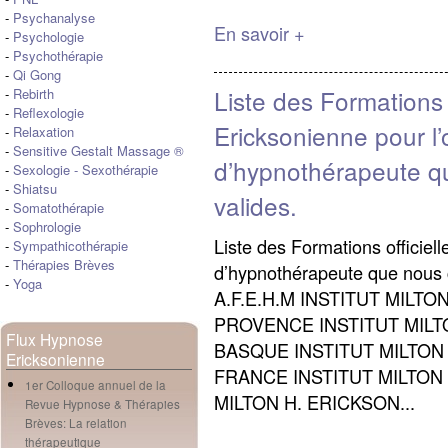
-
Psychanalyse
En savoir +
-
Psychologie
-
Psychothérapie
-
Qi Gong
Liste des Formations
-
Rebirth
-
Reflexologie
Ericksonienne pour l’o
-
Relaxation
-
Sensitive Gestalt Massage ®
d’hypnothérapeute 
-
Sexologie
-
Sexothérapie
-
Shiatsu
valides.
-
Somatothérapie
-
Sophrologie
Liste des Formations officiell
-
Sympathicothérapie
-
Thérapies Brèves
d’hypnothérapeute que nous
-
Yoga
A.F.E.H.M INSTITUT MILTO
PROVENCE INSTITUT MILTO
Flux Hypnose
BASQUE INSTITUT MILTON
Ericksonienne
FRANCE INSTITUT MILTON 
1er Colloque annuel de la
MILTON H. ERICKSON...
Revue Hypnose & Thérapies
Brèves: La relation
thérapeutique