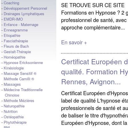
-
Coaching
SE TROUVE SUR CE SITE Pou
-
Développement Personnel
Formations en Hypnose ? 2 g
-
Drainages Lymphatiques
professionnel de santé, avec 
-
EMDR-IMO
-
Enfance - Maternage
approche complémentaire...
-
Enneagramme
-
Etiopathie
-
Fasciathérapie
En savoir +
-
Fleurs de Bach
-
Gestalt-Thérapie
-
Homéopathie
Certificat Européen 
-
Hypnose Ericksonienne
-
Kinésiologie
qualité. Formation H
-
Massage Sensitif ®
Méthode Camilli ®
Rennes, Avignon...
-
Massages
-
Médecine Traditionnelle
Certificat Européen d'Hypno
Chinoise
label de qualité L'hypnose ét
-
Méthode Mézières
-
Naturopathie
professionnels de santé et au
-
Nutrition
de baliser le titre d'hypnothér
-
Ostéopathie
Européen d'Hypnose, dont la
-
Phytothérapie
-
PNL