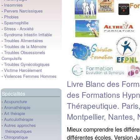
-
Insomnies
-
Pervers Narcissiques
-
Phobies
-
Spasmophilie
-
Stress
-
Anxiété
-
Syndrome Intestin Irritable
-
Troubles Alimentaires
-
Troubles de la Mémoire
-
Troubles Obsessionels
Compulsifs
-
Troubles Gynécologiques
-
Victime Harcèlement
-
Violences Femmes Hommes
Livre Blanc des For
des Formations Hypn
Spécialités
-
Acupuncture
Thérapeutique. Paris
-
Aromathérapie
-
Art thérapie
Montpellier, Nantes, 
-
Auriculothérapie
-
Autres approches
Mieux comprendre les différe
thérapeutiques
différentes écoles. Versio
-
Chiropratique