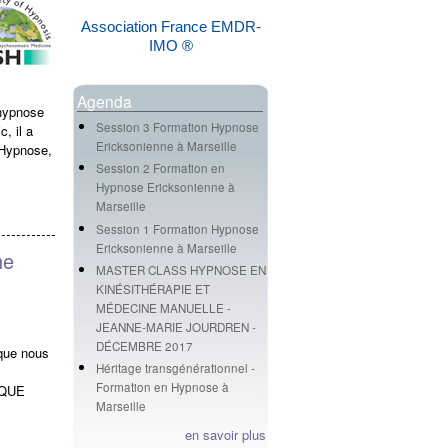
Association France EMDR-
IMO ®
Agenda
'hypnose
Session 3 Formation Hypnose
, il a
Ericksonienne à Marseille
d'Hypnose,
Session 2 Formation en
Hypnose Ericksonienne à
Marseille
Session 1 Formation Hypnose
Ericksonienne à Marseille
ne
MASTER CLASS HYPNOSE EN
KINÉSITHÉRAPIE ET
MÉDECINE MANUELLE -
JEANNE-MARIE JOURDREN -
DÉCEMBRE 2017
 que nous
Héritage transgénérationnel -
Formation en Hypnose à
SQUE
Marseille
en savoir plus