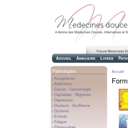
Forum Medecines D
Accueil
Annuaire
Livres
Path
Pathologies
Accueil
Forma
-
Acouphènes
-
Addictions
-
Cancer
-
Cancerologie
-
Céphalées
-
Migraines
-
Dépression
-
Douleurs
-
Souffrance
-
Dyslexie
-
Enfants
-
Fatigue
-
Fibromyalgie