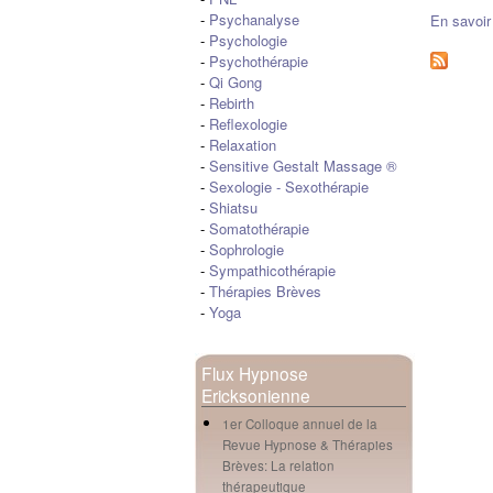
-
Psychanalyse
En savoir
-
Psychologie
-
Psychothérapie
-
Qi Gong
-
Rebirth
-
Reflexologie
-
Relaxation
-
Sensitive Gestalt Massage ®
-
Sexologie
-
Sexothérapie
-
Shiatsu
-
Somatothérapie
-
Sophrologie
-
Sympathicothérapie
-
Thérapies Brèves
-
Yoga
Flux Hypnose
Ericksonienne
1er Colloque annuel de la
Revue Hypnose & Thérapies
Brèves: La relation
thérapeutique