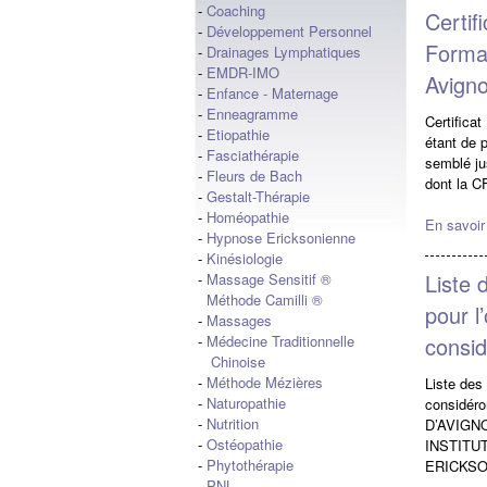
-
Coaching
Certif
-
Développement Personnel
Forma
-
Drainages Lymphatiques
-
EMDR-IMO
Avigno
-
Enfance - Maternage
-
Enneagramme
Certifica
-
Etiopathie
étant de 
-
Fasciathérapie
semblé jus
-
Fleurs de Bach
dont la C
-
Gestalt-Thérapie
-
Homéopathie
En savoir
-
Hypnose Ericksonienne
-
Kinésiologie
Liste 
-
Massage Sensitif ®
Méthode Camilli ®
pour l
-
Massages
consi
-
Médecine Traditionnelle
Chinoise
-
Méthode Mézières
Liste des
-
Naturopathie
considér
-
Nutrition
D’AVIGN
-
Ostéopathie
INSTITU
-
Phytothérapie
ERICKSO
-
PNL