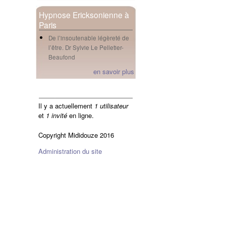
Hypnose Ericksonienne à
Paris
De l’insoutenable légèreté de
l’être. Dr Sylvie Le Pelletier-
Beaufond
en savoir plus
en ligne
Il y a actuellement
1 utilisateur
et
1 invité
en ligne.
Copyright Mididouze 2016
Administration du site