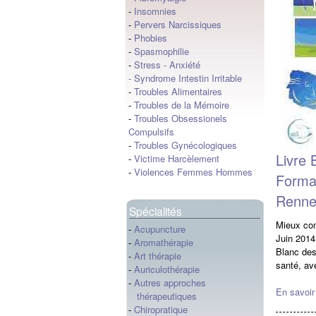
-
Insomnies
-
Pervers Narcissiques
-
Phobies
-
Spasmophilie
-
Stress
-
Anxiété
-
Syndrome Intestin Irritable
-
Troubles Alimentaires
-
Troubles de la Mémoire
-
Troubles Obsessionels
Compulsifs
-
Troubles Gynécologiques
Livre 
-
Victime Harcèlement
-
Violences Femmes Hommes
Format
Rennes
Spécialités
Mieux com
-
Acupuncture
Juin 201
-
Aromathérapie
Blanc des
-
Art thérapie
santé, av
-
Auriculothérapie
-
Autres approches
En savoir
thérapeutiques
-
Chiropratique