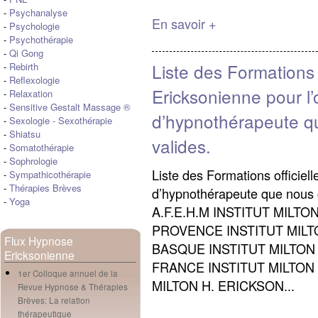
-
Psychanalyse
En savoir +
-
Psychologie
-
Psychothérapie
-
Qi Gong
Liste des Formations
-
Rebirth
-
Reflexologie
Ericksonienne pour l’o
-
Relaxation
-
Sensitive Gestalt Massage ®
d’hypnothérapeute 
-
Sexologie
-
Sexothérapie
-
Shiatsu
valides.
-
Somatothérapie
-
Sophrologie
Liste des Formations officiell
-
Sympathicothérapie
-
Thérapies Brèves
d’hypnothérapeute que nous
-
Yoga
A.F.E.H.M INSTITUT MILTO
PROVENCE INSTITUT MILTO
Flux Hypnose
BASQUE INSTITUT MILTON
Ericksonienne
FRANCE INSTITUT MILTON 
1er Colloque annuel de la
MILTON H. ERICKSON...
Revue Hypnose & Thérapies
Brèves: La relation
thérapeutique