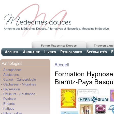
Forum Medecines Douces
Trouver dans
Accueil
Annuaire
Livres
Pathologies
Spécialités
F
Pathologies
Accueil
-
Acouphènes
Formation Hypnose I
-
Addictions
Biarritz-Pays Basq
-
Cancer
-
Cancerologie
-
Céphalées
-
Migraines
-
Dépression
-
Douleurs
-
Souffrance
-
Dyslexie
-
Enfants
-
Fatigue
-
Fibromyalgie