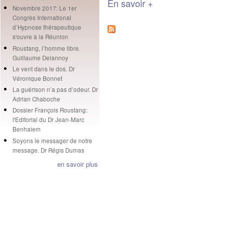
En savoir +
Novembre 2017: Le 1er
Congrès International
d’Hypnose thérapeutique
s'ouvre à la Réunion
Roustang, l’homme libre.
Guillaume Delannoy
Le vent dans le dos. Dr
Véronique Bonnet
La guérison n’a pas d’odeur. Dr
Adrian Chaboche
Dossier François Roustang:
l'Editorial du Dr Jean-Marc
Benhaiem
Soyons le messager de notre
message. Dr Régis Dumas
en savoir plus