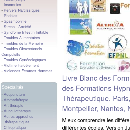
-
Insomnies
-
Pervers Narcissiques
-
Phobies
-
Spasmophilie
-
Stress
-
Anxiété
-
Syndrome Intestin Irritable
-
Troubles Alimentaires
-
Troubles de la Mémoire
-
Troubles Obsessionels
Compulsifs
-
Troubles Gynécologiques
-
Victime Harcèlement
-
Violences Femmes Hommes
Livre Blanc des For
des Formations Hypn
Spécialités
-
Acupuncture
Thérapeutique. Paris
-
Aromathérapie
-
Art thérapie
Montpellier, Nantes, 
-
Auriculothérapie
-
Autres approches
Mieux comprendre les différe
thérapeutiques
différentes écoles. Versio
-
Chiropratique