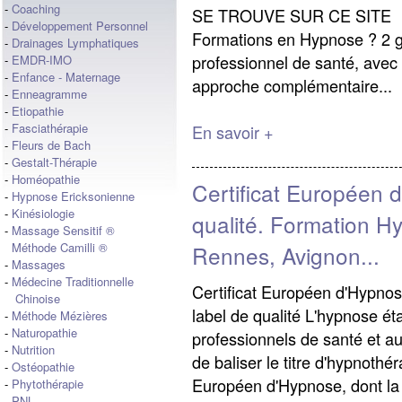
-
Coaching
SE TROUVE SUR CE SITE Pou
-
Développement Personnel
Formations en Hypnose ? 2 g
-
Drainages Lymphatiques
professionnel de santé, avec 
-
EMDR-IMO
-
Enfance - Maternage
approche complémentaire...
-
Enneagramme
-
Etiopathie
-
Fasciathérapie
En savoir +
-
Fleurs de Bach
-
Gestalt-Thérapie
-
Homéopathie
Certificat Européen 
-
Hypnose Ericksonienne
-
Kinésiologie
qualité. Formation H
-
Massage Sensitif ®
Méthode Camilli ®
Rennes, Avignon...
-
Massages
-
Médecine Traditionnelle
Certificat Européen d'Hypno
Chinoise
label de qualité L'hypnose ét
-
Méthode Mézières
-
Naturopathie
professionnels de santé et au
-
Nutrition
de baliser le titre d'hypnothér
-
Ostéopathie
Européen d'Hypnose, dont la
-
Phytothérapie
-
PNL