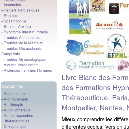
-
Insomnies
-
Pervers Narcissiques
-
Phobies
-
Spasmophilie
-
Stress
-
Anxiété
-
Syndrome Intestin Irritable
-
Troubles Alimentaires
-
Troubles de la Mémoire
-
Troubles Obsessionels
Compulsifs
-
Troubles Gynécologiques
-
Victime Harcèlement
-
Violences Femmes Hommes
Livre Blanc des For
des Formations Hypn
Spécialités
-
Acupuncture
Thérapeutique. Paris
-
Aromathérapie
-
Art thérapie
Montpellier, Nantes, 
-
Auriculothérapie
-
Autres approches
Mieux comprendre les différe
thérapeutiques
différentes écoles. Versio
-
Chiropratique