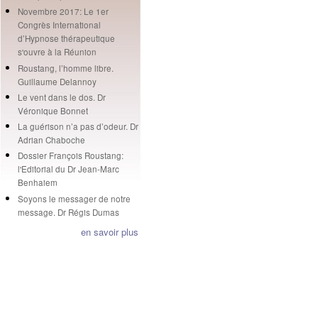
Novembre 2017: Le 1er
Congrès International
d’Hypnose thérapeutique
s'ouvre à la Réunion
Roustang, l’homme libre.
Guillaume Delannoy
Le vent dans le dos. Dr
Véronique Bonnet
La guérison n’a pas d’odeur. Dr
Adrian Chaboche
Dossier François Roustang:
l'Editorial du Dr Jean-Marc
Benhaiem
Soyons le messager de notre
message. Dr Régis Dumas
en savoir plus