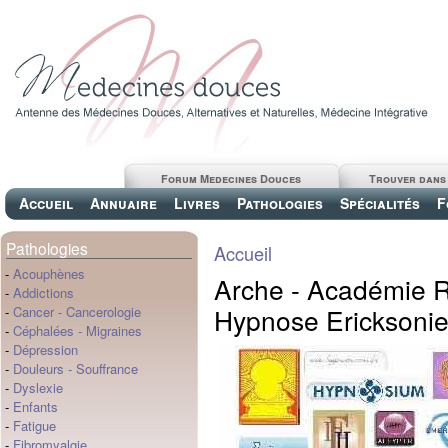
Forum Medecines Douces
Trouver dans
Accueil
Annuaire
Livres
Pathologies
Spécialités
F
Pathologies
Accueil
-
Acouphènes
Arche - Académie 
-
Addictions
Hypnose Ericksonie
-
Cancer
-
Cancerologie
-
Céphalées
-
Migraines
-
Dépression
-
Douleurs
-
Souffrance
-
Dyslexie
-
Enfants
-
Fatigue
-
Fibromyalgie