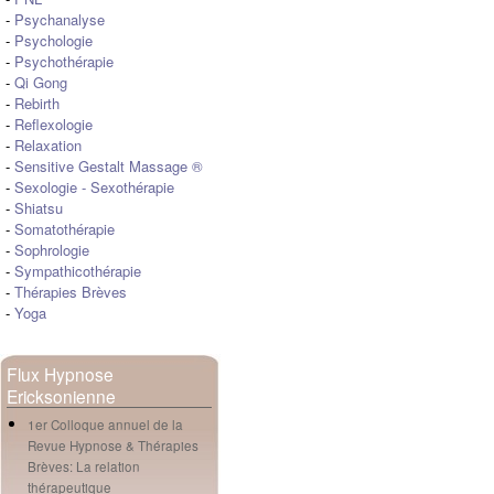
-
Psychanalyse
-
Psychologie
-
Psychothérapie
-
Qi Gong
-
Rebirth
-
Reflexologie
-
Relaxation
-
Sensitive Gestalt Massage ®
-
Sexologie
-
Sexothérapie
-
Shiatsu
-
Somatothérapie
-
Sophrologie
-
Sympathicothérapie
-
Thérapies Brèves
-
Yoga
Flux Hypnose
Ericksonienne
1er Colloque annuel de la
Revue Hypnose & Thérapies
Brèves: La relation
thérapeutique