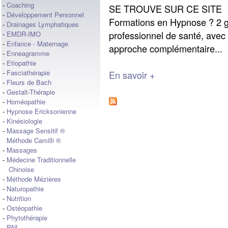
-
Coaching
SE TROUVE SUR CE SITE Pou
-
Développement Personnel
Formations en Hypnose ? 2 g
-
Drainages Lymphatiques
professionnel de santé, avec 
-
EMDR-IMO
-
Enfance - Maternage
approche complémentaire...
-
Enneagramme
-
Etiopathie
-
Fasciathérapie
En savoir +
-
Fleurs de Bach
-
Gestalt-Thérapie
-
Homéopathie
-
Hypnose Ericksonienne
-
Kinésiologie
-
Massage Sensitif ®
Méthode Camilli ®
-
Massages
-
Médecine Traditionnelle
Chinoise
-
Méthode Mézières
-
Naturopathie
-
Nutrition
-
Ostéopathie
-
Phytothérapie
-
PNL