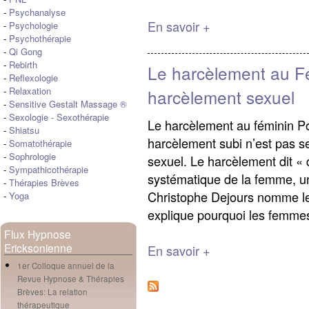
-
Psychanalyse
En savoir +
-
Psychologie
-
Psychothérapie
-
Qi Gong
-
Rebirth
Le harcèlement au Fé
-
Reflexologie
-
Relaxation
harcèlement sexuel
-
Sensitive Gestalt Massage ®
-
Sexologie
-
Sexothérapie
Le harcèlement au féminin Po
-
Shiatsu
harcèlement subi n’est pas s
-
Somatothérapie
-
Sophrologie
sexuel. Le harcèlement dit « 
-
Sympathicothérapie
systématique de la femme, un
-
Thérapies Brèves
Christophe Dejours nomme le 
-
Yoga
explique pourquoi les femmes
Flux Hypnose
Ericksonienne
En savoir +
1er Colloque annuel de la
Revue Hypnose & Thérapies
Brèves: La relation
thérapeutique