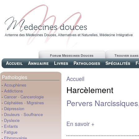
Forum Medecines Douces
Trouver dans
Accueil
Annuaire
Livres
Pathologies
Spécialités
F
Pathologies
Accueil
-
Acouphènes
Harcèlement
-
Addictions
-
Cancer
-
Cancerologie
Pervers Narcissiques
-
Céphalées
-
Migraines
-
Dépression
-
Douleurs
-
Souffrance
-
Dyslexie
En savoir +
-
Enfants
-
Fatigue
-
Fibromyalgie