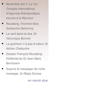
Novembre 2017: Le 1er
Congrès International
d’Hypnose thérapeutique
s'ouvre à la Réunion
Roustang, l’homme libre.
Guillaume Delannoy
Le vent dans le dos. Dr
Véronique Bonnet
La guérison n’a pas d’odeur. Dr
Adrian Chaboche
Dossier François Roustang:
l'Editorial du Dr Jean-Marc
Benhaiem
Soyons le messager de notre
message. Dr Régis Dumas
en savoir plus