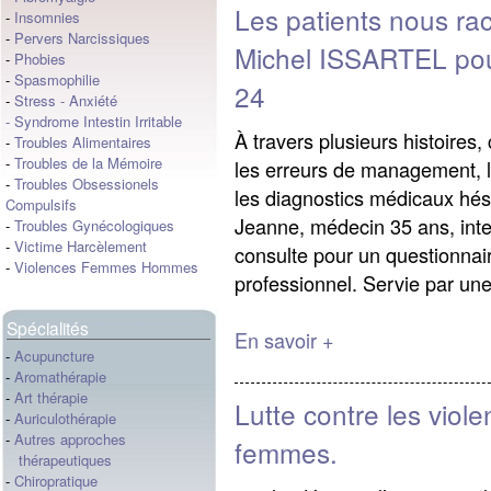
Les patients nous ra
-
Insomnies
-
Pervers Narcissiques
Michel ISSARTEL pou
-
Phobies
-
Spasmophilie
24
-
Stress
-
Anxiété
-
Syndrome Intestin Irritable
À travers plusieurs histoires
-
Troubles Alimentaires
-
Troubles de la Mémoire
les erreurs de management, l
-
Troubles Obsessionels
les diagnostics médicaux hés
Compulsifs
Jeanne, médecin 35 ans, intell
-
Troubles Gynécologiques
-
Victime Harcèlement
consulte pour un questionnai
-
Violences Femmes Hommes
professionnel. Servie par un
Spécialités
En savoir +
-
Acupuncture
-
Aromathérapie
-
Art thérapie
Lutte contre les viole
-
Auriculothérapie
-
Autres approches
femmes.
thérapeutiques
-
Chiropratique