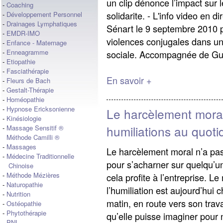
un clip dénonce l’impact sur 
-
Coaching
solidarite. - L'info video en
-
Développement Personnel
-
Drainages Lymphatiques
Sénart le 9 septembre 2010 
-
EMDR-IMO
violences conjugales dans un
-
Enfance - Maternage
-
Enneagramme
sociale. Accompagnée de Guy
-
Etiopathie
-
Fasciathérapie
En savoir +
-
Fleurs de Bach
-
Gestalt-Thérapie
-
Homéopathie
-
Hypnose Ericksonienne
Le harcèlement moral
-
Kinésiologie
humiliations au quoti
-
Massage Sensitif ®
Méthode Camilli ®
-
Massages
Le harcèlement moral n’a pas 
-
Médecine Traditionnelle
pour s’acharner sur quelqu’un
Chinoise
-
Méthode Mézières
cela profite à l’entreprise. 
-
Naturopathie
l’humiliation est aujourd’hui
-
Nutrition
matin, en route vers son trava
-
Ostéopathie
-
Phytothérapie
qu’elle puisse imaginer pour n
-
PNL