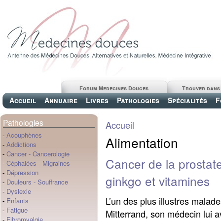
Forum Medecines Douces
Trouver dans
Accueil
Annuaire
Livres
Pathologies
Spécialités
F
Pathologies
Accueil
-
Acouphènes
Alimentation
-
Addictions
-
Cancer
-
Cancerologie
Cancer de la prostate
-
Céphalées
-
Migraines
-
Dépression
ginkgo et vitamines
-
Douleurs
-
Souffrance
-
Dyslexie
L’un des plus illustres malade
-
Enfants
-
Fatigue
Mitterrand, son médecin lui av
-
Fibromyalgie