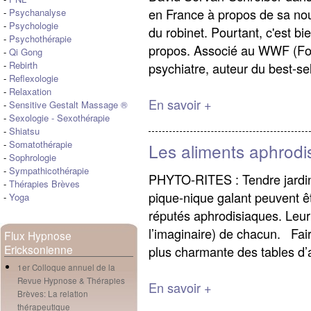
en France à propos de sa nou
-
Psychanalyse
-
Psychologie
du robinet. Pourtant, c'est b
-
Psychothérapie
propos. Associé au WWF (Fon
-
Qi Gong
-
Rebirth
psychiatre, auteur du best-sell
-
Reflexologie
-
Relaxation
En savoir +
-
Sensitive Gestalt Massage ®
-
Sexologie
-
Sexothérapie
-
Shiatsu
-
Somatothérapie
Les aliments aphrodi
-
Sophrologie
-
Sympathicothérapie
PHYTO-RITES : Tendre jardi
-
Thérapies Brèves
pique-nique galant peuvent ê
-
Yoga
réputés aphrodisiaques. Leur
l’imaginaire) de chacun. Fai
Flux Hypnose
Ericksonienne
plus charmante des tables d’
1er Colloque annuel de la
Revue Hypnose & Thérapies
En savoir +
Brèves: La relation
thérapeutique