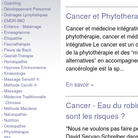
-
Coaching
-
Développement Personnel
Cancer et Phytothera
-
Drainages Lymphatiques
-
EMDR-IMO
-
Enfance - Maternage
Cancer et médecine intégrati
-
Enneagramme
phytothérapie, cancer et mé
-
Etiopathie
intégrative Le cancer est un d
-
Fasciathérapie
-
Fleurs de Bach
de la phytothérapie et des “
-
Gestalt-Thérapie
alternatives” en accompagne
-
Homéopathie
cancérologie est la sp...
-
Hypnose Ericksonienne
-
Kinésiologie
-
Massage Sensitif ®
En savoir +
Méthode Camilli ®
-
Massages
-
Médecine Traditionnelle
Cancer - Eau du robi
Chinoise
-
Méthode Mézières
sont les risques ?
-
Naturopathie
-
Nutrition
-
Ostéopathie
"Nous ne voulons pas faire pe
-
Phytothérapie
David Servan-Schreiber dans 
-
PNL