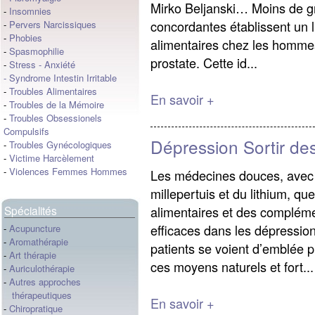
Mirko Beljanski… Moins de gr
-
Insomnies
concordantes établissent un 
-
Pervers Narcissiques
-
Phobies
alimentaires chez les hommes
-
Spasmophilie
prostate. Cette id...
-
Stress
-
Anxiété
-
Syndrome Intestin Irritable
-
Troubles Alimentaires
En savoir +
-
Troubles de la Mémoire
-
Troubles Obsessionels
Compulsifs
Dépression Sortir des
-
Troubles Gynécologiques
-
Victime Harcèlement
-
Violences Femmes Hommes
Les médecines douces, avec à 
millepertuis et du lithium, 
alimentaires et des compléme
Spécialités
efficaces dans les dépressio
-
Acupuncture
-
Aromathérapie
patients se voient d’emblée 
-
Art thérapie
ces moyens naturels et fort...
-
Auriculothérapie
-
Autres approches
thérapeutiques
En savoir +
-
Chiropratique