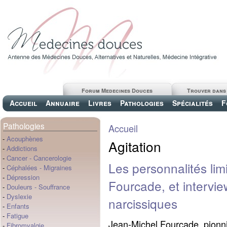
Forum Medecines Douces
Trouver dans
Accueil
Annuaire
Livres
Pathologies
Spécialités
F
Pathologies
Accueil
-
Acouphènes
Agitation
-
Addictions
-
Cancer
-
Cancerologie
Les personnalités limi
-
Céphalées
-
Migraines
-
Dépression
Fourcade, et intervie
-
Douleurs
-
Souffrance
-
Dyslexie
narcissiques
-
Enfants
-
Fatigue
Jean-Michel Fourcade, pionn
-
Fibromyalgie