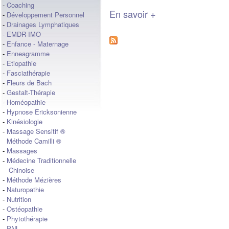
-
Coaching
En savoir +
-
Développement Personnel
-
Drainages Lymphatiques
-
EMDR-IMO
-
Enfance - Maternage
-
Enneagramme
-
Etiopathie
-
Fasciathérapie
-
Fleurs de Bach
-
Gestalt-Thérapie
-
Homéopathie
-
Hypnose Ericksonienne
-
Kinésiologie
-
Massage Sensitif ®
Méthode Camilli ®
-
Massages
-
Médecine Traditionnelle
Chinoise
-
Méthode Mézières
-
Naturopathie
-
Nutrition
-
Ostéopathie
-
Phytothérapie
-
PNL