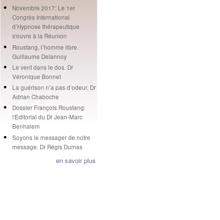
Novembre 2017: Le 1er
Congrès International
d’Hypnose thérapeutique
s'ouvre à la Réunion
Roustang, l’homme libre.
Guillaume Delannoy
Le vent dans le dos. Dr
Véronique Bonnet
La guérison n’a pas d’odeur. Dr
Adrian Chaboche
Dossier François Roustang:
l'Editorial du Dr Jean-Marc
Benhaiem
Soyons le messager de notre
message. Dr Régis Dumas
en savoir plus