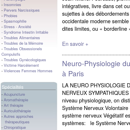
-
Insomnies
intégratives, livre dans cet 
-
Pervers Narcissiques
sujettes à des débordements 
-
Phobies
occidentale moderne semble a
-
Spasmophilie
-
Stress
-
Anxiété
dites limites, ou « borderline
-
Syndrome Intestin Irritable
-
Troubles Alimentaires
En savoir +
-
Troubles de la Mémoire
-
Troubles Obsessionels
Compulsifs
-
Troubles Gynécologiques
Neuro-Physiologie du
-
Victime Harcèlement
-
Violences Femmes Hommes
à Paris
LA NEURO PHYSIOLOGIE D
Spécialités
NERVEUX SYMPATHIQUES (
-
Acupuncture
niveau physiologique, on dis
-
Aromathérapie
-
Art thérapie
Système Nerveux Volontaire 
-
Auriculothérapie
système nerveux Végétatif es
-
Autres approches
systèmes: le Système Nerve
thérapeutiques
-
Chiropratique