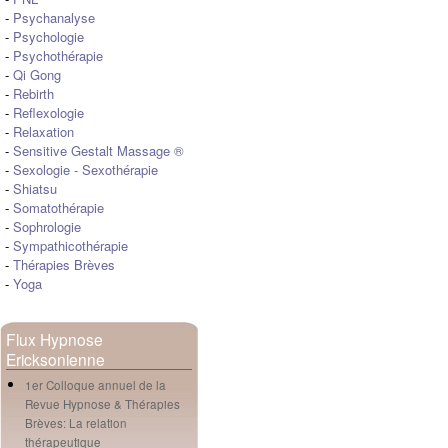
-
Psychanalyse
-
Psychologie
-
Psychothérapie
-
Qi Gong
-
Rebirth
-
Reflexologie
-
Relaxation
-
Sensitive Gestalt Massage ®
-
Sexologie
-
Sexothérapie
-
Shiatsu
-
Somatothérapie
-
Sophrologie
-
Sympathicothérapie
-
Thérapies Brèves
-
Yoga
Flux Hypnose
Ericksonienne
1er Colloque annuel de la
Revue Hypnose & Thérapies
Brèves: La relation
thérapeutique