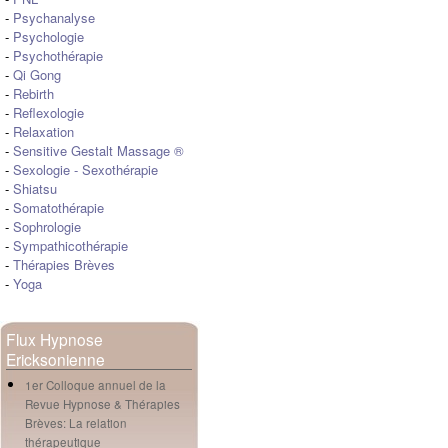
-
Psychanalyse
-
Psychologie
-
Psychothérapie
-
Qi Gong
-
Rebirth
-
Reflexologie
-
Relaxation
-
Sensitive Gestalt Massage ®
-
Sexologie
-
Sexothérapie
-
Shiatsu
-
Somatothérapie
-
Sophrologie
-
Sympathicothérapie
-
Thérapies Brèves
-
Yoga
Flux Hypnose
Ericksonienne
1er Colloque annuel de la
Revue Hypnose & Thérapies
Brèves: La relation
thérapeutique