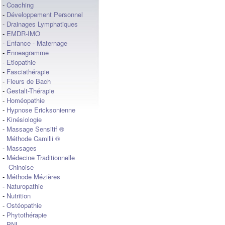
-
Coaching
-
Développement Personnel
-
Drainages Lymphatiques
-
EMDR-IMO
-
Enfance - Maternage
-
Enneagramme
-
Etiopathie
-
Fasciathérapie
-
Fleurs de Bach
-
Gestalt-Thérapie
-
Homéopathie
-
Hypnose Ericksonienne
-
Kinésiologie
-
Massage Sensitif ®
Méthode Camilli ®
-
Massages
-
Médecine Traditionnelle
Chinoise
-
Méthode Mézières
-
Naturopathie
-
Nutrition
-
Ostéopathie
-
Phytothérapie
-
PNL