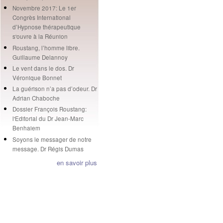
Novembre 2017: Le 1er
Congrès International
d’Hypnose thérapeutique
s'ouvre à la Réunion
Roustang, l’homme libre.
Guillaume Delannoy
Le vent dans le dos. Dr
Véronique Bonnet
La guérison n’a pas d’odeur. Dr
Adrian Chaboche
Dossier François Roustang:
l'Editorial du Dr Jean-Marc
Benhaiem
Soyons le messager de notre
message. Dr Régis Dumas
en savoir plus