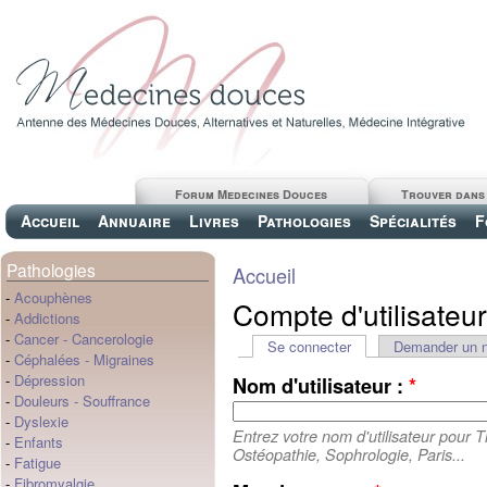
Forum Medecines Douces
Trouver dans
Accueil
Annuaire
Livres
Pathologies
Spécialités
F
Pathologies
Accueil
-
Acouphènes
Compte d'utilisateur
-
Addictions
-
Cancer
-
Cancerologie
Se connecter
Demander un 
-
Céphalées
-
Migraines
-
Dépression
Nom d'utilisateur :
*
-
Douleurs
-
Souffrance
-
Dyslexie
Entrez votre nom d'utilisateur pour 
-
Enfants
Ostéopathie, Sophrologie, Paris...
-
Fatigue
-
Fibromyalgie