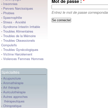
Mot de passe :
*
-
Insomnies
-
Pervers Narcissiques
Entrez le mot de passe correspondant
-
Phobies
-
Spasmophilie
-
Stress
-
Anxiété
-
Syndrome Intestin Irritable
-
Troubles Alimentaires
-
Troubles de la Mémoire
-
Troubles Obsessionels
Compulsifs
-
Troubles Gynécologiques
-
Victime Harcèlement
-
Violences Femmes Hommes
Spécialités
-
Acupuncture
-
Aromathérapie
-
Art thérapie
-
Auriculothérapie
-
Autres approches
thérapeutiques
-
Chiropratique