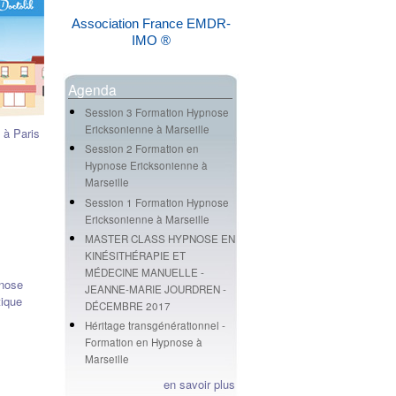
Association France EMDR-
IMO ®
Agenda
Session 3 Formation Hypnose
Ericksonienne à Marseille
 à Paris
Session 2 Formation en
Hypnose Ericksonienne à
Marseille
Session 1 Formation Hypnose
Ericksonienne à Marseille
MASTER CLASS HYPNOSE EN
KINÉSITHÉRAPIE ET
MÉDECINE MANUELLE -
nose
JEANNE-MARIE JOURDREN -
ique
DÉCEMBRE 2017
Héritage transgénérationnel -
Formation en Hypnose à
Marseille
en savoir plus