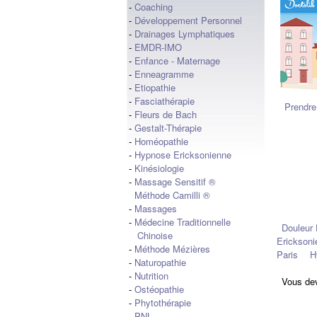
-
Coaching
-
Développement Personnel
-
Drainages Lymphatiques
-
EMDR-IMO
-
Enfance - Maternage
-
Enneagramme
-
Etiopathie
-
Fasciathérapie
Prendre
-
Fleurs de Bach
-
Gestalt-Thérapie
-
Homéopathie
-
Hypnose Ericksonienne
-
Kinésiologie
-
Massage Sensitif ®
Méthode Camilli ®
-
Massages
-
Médecine Traditionnelle
Douleur 
Chinoise
Ericksoni
-
Méthode Mézières
Paris
H
-
Naturopathie
-
Nutrition
Vous de
-
Ostéopathie
-
Phytothérapie
-
PNL