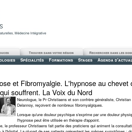
ouces
Trouver dans votre région
Rechercher dans les dos
ologies
Spécialités
Formations
Stages
Agenda d'actual
se et Fibromyalgie. L'hypnose au chevet 
qui souffrent. La Voix du Nord
Neurologue, le Pr Christiaens et son confrère généraliste, Christian
Delannoy, reçoivent de nombreux fibromyalgiques.
Lorsque qu'une douleur psychique s'exprime par une douleur physiq
l'hypnose peut être utilisée en thérapie d'appoint.
, le professeur Christiaens fait partie des praticiens qui animent la consultat
» à l'hôpital. La plupart de ses patients présentent les mêmes symptômes : d