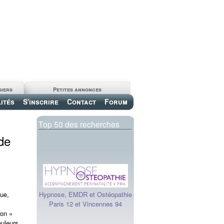
siers
Petites annonces
ités
S'inscrire
Contact
Forum
Top 50 des recherches
de
ue,
Hypnose, EMDR et Ostéopathie
Paris 12 et Vincennes 94
ion «
ouleurs