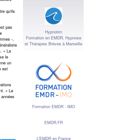
re qu'ils
'est pas
Hypnotim
de
Formation en EMDR, Hypnose
emmes -,
et Thérapies Brèves à Marseille
énéraliste
s. « La
se le
enne un
e est
rations
nt. « La
s années
Formation EMDR - IMO
EMDR.FR
L'EMDR en France