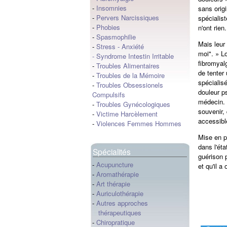
-
Insomnies
sans origi
-
Pervers Narcissiques
spécialis
-
Phobies
n'ont rien
-
Spasmophilie
Mais leur 
-
Stress
-
Anxiété
moi". » L
-
Syndrome Intestin Irritable
fibromyal
-
Troubles Alimentaires
de tenter
-
Troubles de la Mémoire
spécialisé
-
Troubles Obsessionels
douleur p
Compulsifs
médecin. 
-
Troubles Gynécologiques
souvenir, 
-
Victime Harcèlement
accessibl
-
Violences Femmes Hommes
Mise en p
dans l'ét
Spécialités
guérison 
-
Acupuncture
et qu'il a
-
Aromathérapie
-
Art thérapie
-
Auriculothérapie
-
Autres approches
thérapeutiques
-
Chiropratique