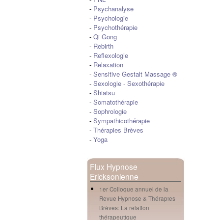
-
Psychanalyse
-
Psychologie
-
Psychothérapie
-
Qi Gong
-
Rebirth
-
Reflexologie
-
Relaxation
-
Sensitive Gestalt Massage ®
-
Sexologie
-
Sexothérapie
-
Shiatsu
-
Somatothérapie
-
Sophrologie
-
Sympathicothérapie
-
Thérapies Brèves
-
Yoga
Flux Hypnose
Ericksonienne
1er Colloque annuel de la
Revue Hypnose & Thérapies
Brèves: La relation
thérapeutique