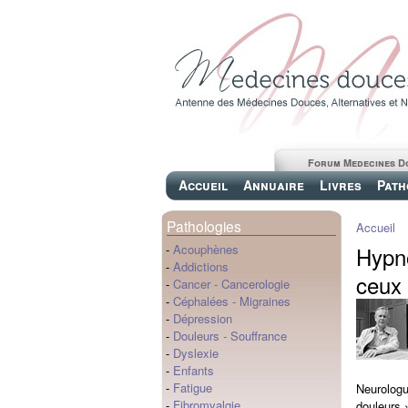
Forum Medecines D
Accueil
Annuaire
Livres
Path
Pathologies
Accueil
Hypno
-
Acouphènes
-
Addictions
ceux 
-
Cancer
-
Cancerologie
-
Céphalées
-
Migraines
-
Dépression
-
Douleurs
-
Souffrance
-
Dyslexie
-
Enfants
-
Fatigue
Neurologue
-
Fibromyalgie
douleurs 