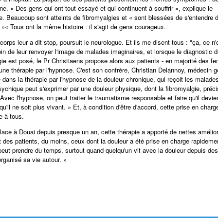
ne. « Des gens qui ont tout essayé et qui continuent à souffrir », explique le
te. Beaucoup sont atteints de fibromyalgies et « sont blessées de s'entendre di
. »« Tous ont la même histoire : il s'agit de gens courageux.
corps leur a dit stop, poursuit le neurologue. Et ils me disent tous : "ça, ce n
oin de leur renvoyer l'image de malades imaginaires, et lorsque le diagnostic 
gie est posé, le Pr Christiaens propose alors aux patients - en majorité des f
 une thérapie par l'hypnose. C'est son confrère, Christian Delannoy, médecin g
 dans la thérapie par l'hypnose de la douleur chronique, qui reçoit les malade
sychique peut s'exprimer par une douleur physique, dont la fibromyalgie, préci
Avec l'hypnose, on peut traiter le traumatisme responsable et faire qu'il devi
qu'il ne soit plus vivant. » Et, à condition d'être d'accord, cette prise en charg
e à tous.
lace à Douai depuis presque un an, cette thérapie a apporté de nettes amélio
at des patients, du moins, ceux dont la douleur a été prise en charge rapideme
peut prendre du temps, surtout quand quelqu'un vit avec la douleur depuis de
 organisé sa vie autour. »