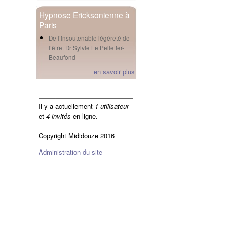
Hypnose Ericksonienne à
Paris
De l’insoutenable légèreté de
l’être. Dr Sylvie Le Pelletier-
Beaufond
en savoir plus
en ligne
Il y a actuellement
1 utilisateur
et
4 invités
en ligne.
Copyright Mididouze 2016
Administration du site