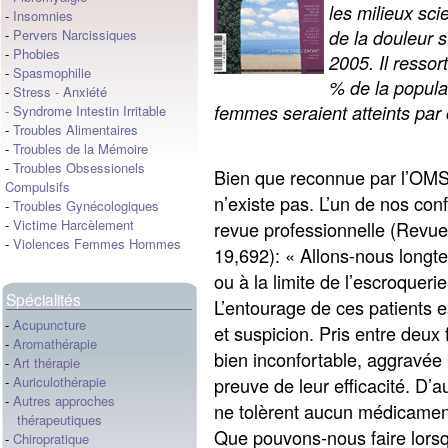
les milieux sci
-
Insomnies
de la douleur s
-
Pervers Narcissiques
-
Phobies
2005. Il resso
-
Spasmophilie
% de la popula
-
Stress
-
Anxiété
femmes seraient atteints par c
-
Syndrome Intestin Irritable
-
Troubles Alimentaires
-
Troubles de la Mémoire
-
Troubles Obsessionels
Bien que reconnue par l’OMS
Compulsifs
n’existe pas. L’un de nos co
-
Troubles Gynécologiques
-
Victime Harcèlement
revue professionnelle (Revue
-
Violences Femmes Hommes
19,692): « Allons-nous longt
ou à la limite de l’escroqueri
Spécialités
L’entourage de ces patients 
-
Acupuncture
et suspicion. Pris entre deux 
-
Aromathérapie
bien inconfortable, aggravée p
-
Art thérapie
preuve de leur efficacité. D’a
-
Auriculothérapie
-
Autres approches
ne tolèrent aucun médicame
thérapeutiques
Que pouvons-nous faire lorsqu
-
Chiropratique