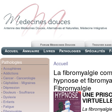
Forum Medecines Douces
Trouver dans
Accueil
Annuaire
Livres
Pathologies
Spécialités
F
Pathologies
Accueil
-
Acouphènes
La fibromyalgie co
-
Addictions
hypnose et fibromya
-
Cancer
-
Cancerologie
-
Céphalées
-
Migraines
Fibromyalgie
-
Dépression
-
Douleurs
-
Souffrance
UNE PRIS
-
Dyslexie
VIRTUELLE
-
Enfants
-
Fatigue
La fibromyalgie
-
Fibromyalgie