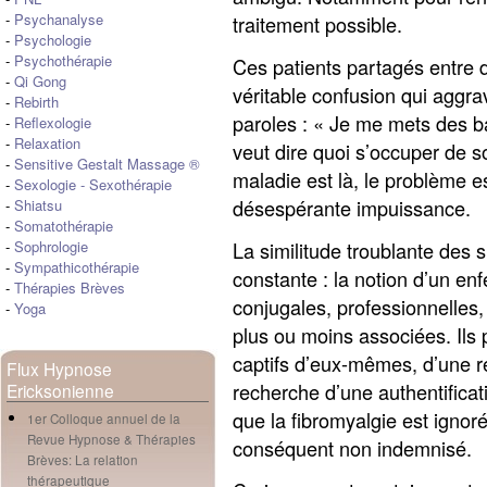
-
Psychanalyse
traitement possible.
-
Psychologie
-
Psychothérapie
Ces patients partagés entre d
-
Qi Gong
véritable confusion qui aggra
-
Rebirth
paroles : « Je me mets des ba
-
Reflexologie
-
Relaxation
veut dire quoi s’occuper de s
-
Sensitive Gestalt Massage ®
maladie est là, le problème es
-
Sexologie
-
Sexothérapie
désespérante impuissance.
-
Shiatsu
-
Somatothérapie
La similitude troublante des 
-
Sophrologie
-
Sympathicothérapie
constante : la notion d’un en
-
Thérapies Brèves
conjugales, professionnelles,
-
Yoga
plus ou moins associées. Ils
captifs d’eux-mêmes, d’une r
Flux Hypnose
recherche d’une authentificati
Ericksonienne
que la fibromyalgie est ignor
1er Colloque annuel de la
Revue Hypnose & Thérapies
conséquent non indemnisé.
Brèves: La relation
thérapeutique