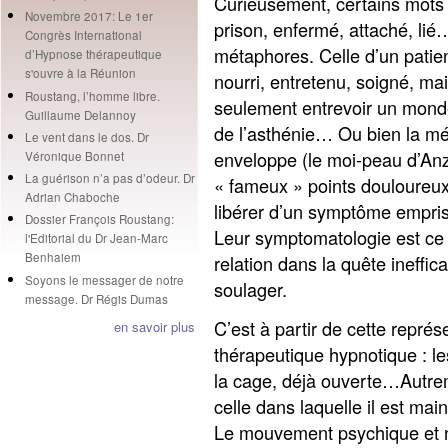
Curieusement, certains mots 
Novembre 2017: Le 1er
prison, enfermé, attaché, lié
Congrès International
métaphores. Celle d’un patien
d’Hypnose thérapeutique
s'ouvre à la Réunion
nourri, entretenu, soigné, mai
Roustang, l’homme libre.
seulement entrevoir un monde 
Guillaume Delannoy
de l’asthénie… Ou bien la mét
Le vent dans le dos. Dr
enveloppe (le moi-peau d’Anzi
Véronique Bonnet
La guérison n’a pas d’odeur. Dr
« fameux » points douloureux
Adrian Chaboche
libérer d’un symptôme empriso
Dossier François Roustang:
Leur symptomatologie est ce 
l'Editorial du Dr Jean-Marc
Benhaiem
relation dans la quête ineffi
Soyons le messager de notre
soulager.
message. Dr Régis Dumas
C’est à partir de cette représ
en savoir plus
thérapeutique hypnotique : le
la cage, déjà ouverte…Autreme
celle dans laquelle il est mai
Le mouvement psychique et n