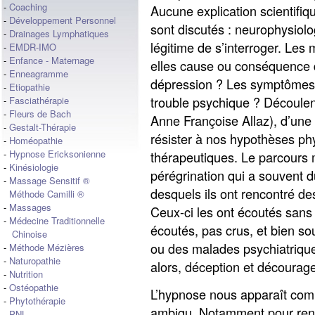
-
Coaching
Aucune explication scientifiqu
-
Développement Personnel
sont discutés : neurophysiolog
-
Drainages Lymphatiques
légitime de s’interroger. Les
-
EMDR-IMO
-
Enfance - Maternage
elles cause ou conséquence
-
Enneagramme
dépression ? Les symptômes s
-
Etiopathie
trouble psychique ? Découlent-
-
Fasciathérapie
-
Fleurs de Bach
Anne Françoise Allaz), d’une 
-
Gestalt-Thérapie
résister à nos hypothèses ph
-
Homéopathie
-
Hypnose Ericksonienne
thérapeutiques. Le parcours 
-
Kinésiologie
pérégrination qui a souvent 
-
Massage Sensitif ®
desquels ils ont rencontré des
Méthode Camilli ®
-
Massages
Ceux-ci les ont écoutés sans 
-
Médecine Traditionnelle
écoutés, pas crus, et bien so
Chinoise
ou des malades psychiatrique
-
Méthode Mézières
-
Naturopathie
alors, déception et décourag
-
Nutrition
-
Ostéopathie
L’hypnose nous apparaît com
-
Phytothérapie
ambigu. Notamment pour reno
-
PNL