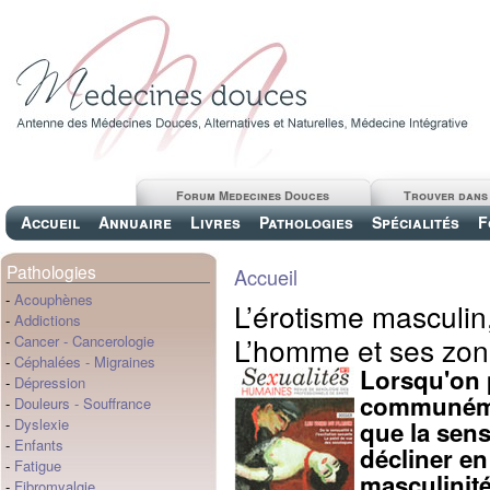
Forum Medecines Douces
Trouver dans
Accueil
Annuaire
Livres
Pathologies
Spécialités
F
Pathologies
Accueil
-
Acouphènes
L’érotisme masculin
-
Addictions
L’homme et ses zo
-
Cancer
-
Cancerologie
-
Céphalées
-
Migraines
Lorsqu'on 
-
Dépression
communémen
-
Douleurs
-
Souffrance
-
Dyslexie
que la sens
-
Enfants
décliner en 
-
Fatigue
masculinit
-
Fibromyalgie