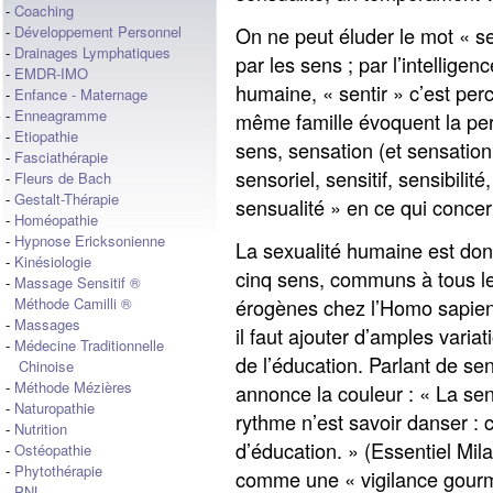
-
Coaching
On ne peut éluder le mot « sen
-
Développement Personnel
-
Drainages Lymphatiques
par les sens ; par l’intellige
-
EMDR-IMO
humaine, « sentir » c’est per
-
Enfance - Maternage
-
Enneagramme
même famille évoquent la per
-
Etiopathie
sens, sensation (et sensationn
-
Fasciathérapie
sensoriel, sensitif, sensibili
-
Fleurs de Bach
-
Gestalt-Thérapie
sensualité » en ce qui concer
-
Homéopathie
-
Hypnose Ericksonienne
La sexualité humaine est don
-
Kinésiologie
cinq sens, communs à tous l
-
Massage Sensitif ®
érogènes chez l’Homo sapie
Méthode Camilli ®
-
Massages
il faut ajouter d’amples variat
-
Médecine Traditionnelle
de l’éducation. Parlant de se
Chinoise
-
Méthode Mézières
annonce la couleur : « La sens
-
Naturopathie
rythme n’est savoir danser : c
-
Nutrition
d’éducation. » (Essentiel Milan)
-
Ostéopathie
-
Phytothérapie
comme une « vigilance gourm
-
PNL