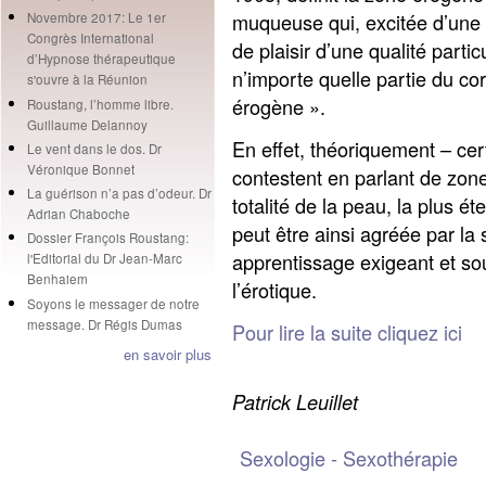
muqueuse qui, excitée d’une 
Novembre 2017: Le 1er
Congrès International
de plaisir d’une qualité partic
d’Hypnose thérapeutique
n’importe quelle partie du co
s'ouvre à la Réunion
érogène ».
Roustang, l’homme libre.
Guillaume Delannoy
En effet, théoriquement – cer
Le vent dans le dos. Dr
Véronique Bonnet
contestent en parlant de zon
La guérison n’a pas d’odeur. Dr
totalité de la peau, la plus é
Adrian Chaboche
peut être ainsi agréée par la 
Dossier François Roustang:
apprentissage exigeant et sou
l'Editorial du Dr Jean-Marc
Benhaiem
l’érotique.
Soyons le messager de notre
message. Dr Régis Dumas
Pour lire la suite cliquez ici
en savoir plus
Patrick Leuillet
Sexologie - Sexothérapie