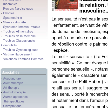
la relation
-
Insomnies
-
Pervers Narcissiques
masculine..
-
Phobies
-
Spasmophilie
La sensualité n’est pas la se
-
Stress
-
Anxiété
l’enfantement, servant de véh
-
Syndrome Intestin Irritable
du domaine de l’érotisme, es
-
Troubles Alimentaires
-
Troubles de la Mémoire
appel à une prise de pouvoir de
-
Troubles Obsessionels
de rébellion contre le patrim
Compulsifs
l’espèce.
-
Troubles Gynécologiques
-
Victime Harcèlement
Le mot « sensualité » (Le Peti
-
Violences Femmes Hommes
sensibilité ». Ce mot évoque 
personne sensuelle », notam
Spécialités
également le « caractère sen
-
Acupuncture
sensuel » (Le Petit Robert) vi
-
Aromathérapie
relatif aux sens. Il suggère 
-
Art thérapie
-
Auriculothérapie
des sens… porté à rechercher 
-
Autres approches
et notamment dans l’amour p
thérapeutiques
sensualité, un tempérament v
-
Chiropratique