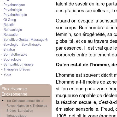
talent de savoir en faire parta
-
Psychanalyse
des pratiques sexuelles », Le
-
Psychologie
-
Psychothérapie
Quand on évoque la sensualité
-
Qi Gong
-
Rebirth
son corps. Bon nombre d’écrit
-
Reflexologie
féminin, son érogénéité, sa c
-
Relaxation
-
Sensitive Gestalt Massage ®
globalité, et ce au travers d
-
Sexologie
-
Sexothérapie
par essence. Il est vrai que 
-
Shiatsu
corporels entre totalement dan
-
Somatothérapie
-
Sophrologie
Qu’en est-il de l’homme, de
-
Sympathicothérapie
-
Thérapies Brèves
L’homme est souvent décrit m
-
Yoga
L’homme a-t-il moins de zone
si l’on entend par « zone ér
Flux Hypnose
Ericksonienne
muqueuse capable de déclen
la réaction sexuelle, c’est-
1er Colloque annuel de la
Revue Hypnose & Thérapies
émission sensorielle. Freud, 
Brèves: La relation
1905, définit la zone érogè
thérapeutique