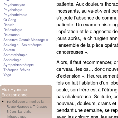
patiente. Aux douleurs thorac
-
Psychanalyse
incessants, au va-et-vient p
-
Psychologie
-
Psychothérapie
s’ajoute l’absence de communi
-
Qi Gong
patiente. Un examen histolog
-
Rebirth
-
Reflexologie
l’opération et le diagnostic 
-
Relaxation
jours après, le chirurgien a
-
Sensitive Gestalt Massage ®
l’ensemble de la pièce opérat
-
Sexologie
-
Sexothérapie
-
Shiatsu
cancéreuses ».
-
Somatothérapie
-
Sophrologie
Alors, il faut recommencer, o
-
Sympathicothérapie
cerveau, les os… donc nouvel
-
Thérapies Brèves
d’extension ». Heureusement,
-
Yoga
fois on fait l’ablation d’un 
seule, son frère est à l’étrang
Flux Hypnose
Ericksonienne
pas chaleureuse. Solitude, pe
1er Colloque annuel de la
nouveau, douleurs, drains et p
Revue Hypnose & Thérapies
pendant une semaine, se re
Brèves: La relation
avec les chirurgiens, les anes
thérapeutique