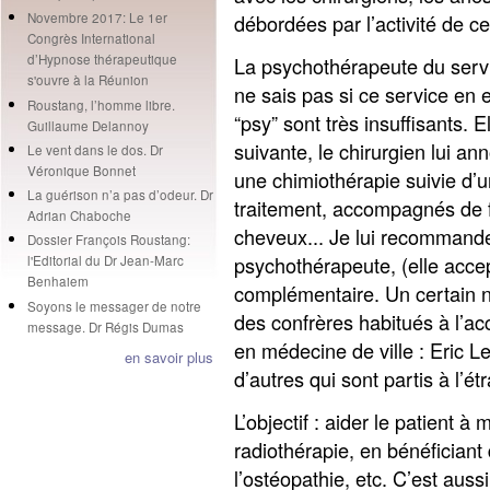
débordées par l’activité de ce
Novembre 2017: Le 1er
Congrès International
d’Hypnose thérapeutique
La psychothérapeute du servic
s'ouvre à la Réunion
ne sais pas si ce service en 
Roustang, l’homme libre.
“psy” sont très insuffisants. El
Guillaume Delannoy
suivante, le chirurgien lui ann
Le vent dans le dos. Dr
Véronique Bonnet
une chimiothérapie suivie d’u
La guérison n’a pas d’odeur. Dr
traitement, accompagnés de 
Adrian Chaboche
cheveux... Je lui recommande
Dossier François Roustang:
psychothérapeute, (elle accep
l'Editorial du Dr Jean-Marc
Benhaiem
complémentaire. Un certain 
Soyons le messager de notre
des confrères habitués à l’
message. Dr Régis Dumas
en médecine de ville : Eric 
en savoir plus
d’autres qui sont partis à l’é
L’objectif : aider le patient à
radiothérapie, en bénéficiant
l’ostéopathie, etc. C’est auss