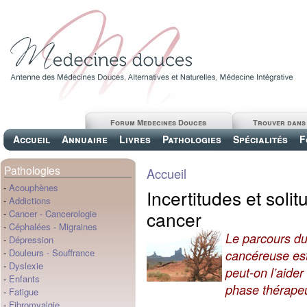
Forum Medecines Douces
Trouver dans
Accueil
Annuaire
Livres
Pathologies
Spécialités
F
Pathologies
Accueil
-
Acouphènes
Incertitudes et soli
-
Addictions
cancer
-
Cancer
-
Cancerologie
-
Céphalées
-
Migraines
Le parcours du
-
Dépression
-
Douleurs
-
Souffrance
cancéreuse est 
-
Dyslexie
peut-on l’aider
-
Enfants
phase thérapeu
-
Fatigue
-
Fibromyalgie