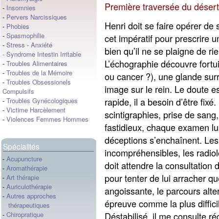
Première traversée du désert 
-
Insomnies
-
Pervers Narcissiques
Henri doit se faire opérer de 
-
Phobies
-
Spasmophilie
cet impératif pour prescrire 
-
Stress
-
Anxiété
bien qu’il ne se plaigne de rie
-
Syndrome Intestin Irritable
L’échographie découvre fortu
-
Troubles Alimentaires
-
Troubles de la Mémoire
ou cancer ?), une glande sur
-
Troubles Obsessionels
image sur le rein. Le doute es
Compulsifs
rapide, il a besoin d’être fi
-
Troubles Gynécologiques
-
Victime Harcèlement
scintigraphies, prise de sang
-
Violences Femmes Hommes
fastidieux, chaque examen lui f
déceptions s’enchaînent. Le
Spécialités
incompréhensibles, les radiol
-
Acupuncture
doit attendre la consultation d
-
Aromathérapie
pour tenter de lui arracher q
-
Art thérapie
-
Auriculothérapie
angoissante, le parcours alter
-
Autres approches
épreuve comme la plus difficile
thérapeutiques
Déstabilisé, il me consulte ré
-
Chiropratique