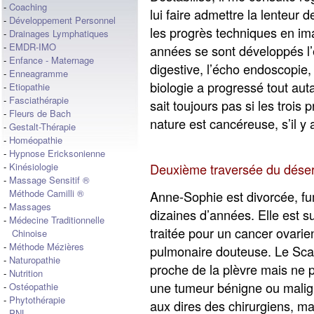
-
Coaching
lui faire admettre la lenteur 
-
Développement Personnel
les progrès techniques en im
-
Drainages Lymphatiques
-
EMDR-IMO
années se sont développés l’
-
Enfance - Maternage
digestive, l’écho endoscopie, 
-
Enneagramme
biologie a progressé tout aut
-
Etiopathie
-
Fasciathérapie
sait toujours pas si les trois
-
Fleurs de Bach
nature est cancéreuse, s’il y
-
Gestalt-Thérapie
-
Homéopathie
-
Hypnose Ericksonienne
Deuxième traversée du désert
-
Kinésiologie
-
Massage Sensitif ®
Méthode Camilli ®
Anne-Sophie est divorcée, f
-
Massages
dizaines d’années. Elle est s
-
Médecine Traditionnelle
traitée pour un cancer ovari
Chinoise
-
Méthode Mézières
pulmonaire douteuse. Le Scanne
-
Naturopathie
proche de la plèvre mais ne p
-
Nutrition
une tumeur bénigne ou maligne
-
Ostéopathie
-
Phytothérapie
aux dires des chirurgiens, mai
-
PNL