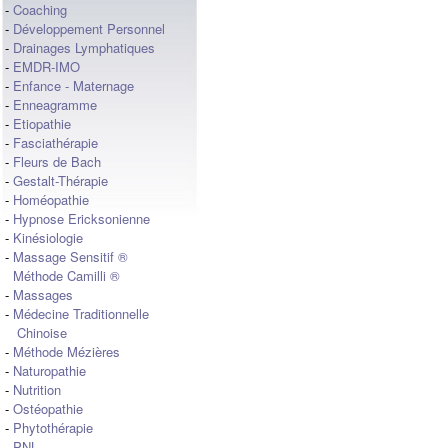
-
Coaching
-
Développement Personnel
-
Drainages Lymphatiques
-
EMDR-IMO
-
Enfance - Maternage
-
Enneagramme
-
Etiopathie
-
Fasciathérapie
-
Fleurs de Bach
-
Gestalt-Thérapie
-
Homéopathie
-
Hypnose Ericksonienne
-
Kinésiologie
-
Massage Sensitif ®
Méthode Camilli ®
-
Massages
-
Médecine Traditionnelle
Chinoise
-
Méthode Mézières
-
Naturopathie
-
Nutrition
-
Ostéopathie
-
Phytothérapie
-
PNL