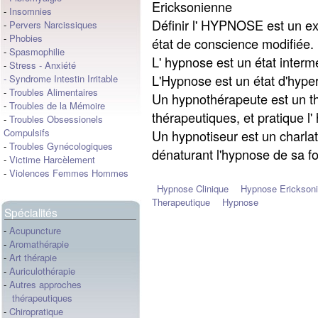
Ericksonienne
-
Insomnies
Définir l' HYPNOSE est un exer
-
Pervers Narcissiques
-
Phobies
état de conscience modifiée.
-
Spasmophilie
L' hypnose est un état intermé
-
Stress
-
Anxiété
L'Hypnose est un état d'hyper
-
Syndrome Intestin Irritable
-
Troubles Alimentaires
Un hypnothérapeute est un thé
-
Troubles de la Mémoire
thérapeutiques, et pratique l'
-
Troubles Obsessionels
Compulsifs
Un hypnotiseur est un charla
-
Troubles Gynécologiques
dénaturant l'hypnose de sa f
-
Victime Harcèlement
-
Violences Femmes Hommes
Hypnose Clinique
Hypnose Erickson
Therapeutique
Hypnose
Spécialités
-
Acupuncture
-
Aromathérapie
-
Art thérapie
-
Auriculothérapie
-
Autres approches
thérapeutiques
-
Chiropratique