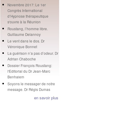
Novembre 2017: Le 1er
Congrès International
d’Hypnose thérapeutique
s'ouvre à la Réunion
Roustang, l’homme libre.
Guillaume Delannoy
Le vent dans le dos. Dr
Véronique Bonnet
La guérison n’a pas d’odeur. Dr
Adrian Chaboche
Dossier François Roustang:
l'Editorial du Dr Jean-Marc
Benhaiem
Soyons le messager de notre
message. Dr Régis Dumas
en savoir plus