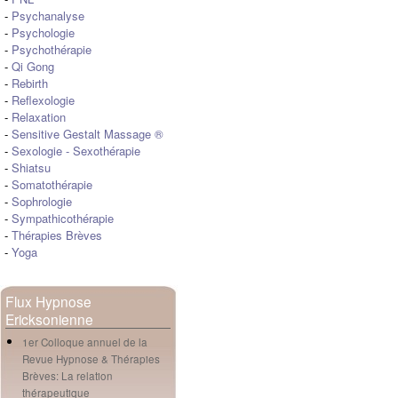
-
Psychanalyse
-
Psychologie
-
Psychothérapie
-
Qi Gong
-
Rebirth
-
Reflexologie
-
Relaxation
-
Sensitive Gestalt Massage ®
-
Sexologie
-
Sexothérapie
-
Shiatsu
-
Somatothérapie
-
Sophrologie
-
Sympathicothérapie
-
Thérapies Brèves
-
Yoga
Flux Hypnose
Ericksonienne
1er Colloque annuel de la
Revue Hypnose & Thérapies
Brèves: La relation
thérapeutique