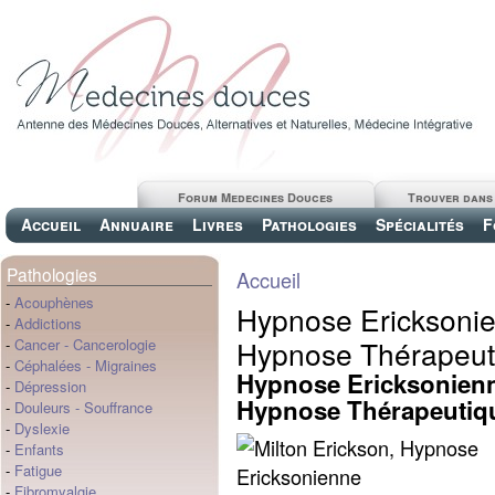
Forum Medecines Douces
Trouver dans
Accueil
Annuaire
Livres
Pathologies
Spécialités
F
Pathologies
Accueil
-
Acouphènes
Hypnose Ericksonie
-
Addictions
Hypnose Thérapeut
-
Cancer
-
Cancerologie
-
Céphalées
-
Migraines
Hypnose Ericksonienn
-
Dépression
Hypnose Thérapeutiq
-
Douleurs
-
Souffrance
-
Dyslexie
-
Enfants
-
Fatigue
-
Fibromyalgie