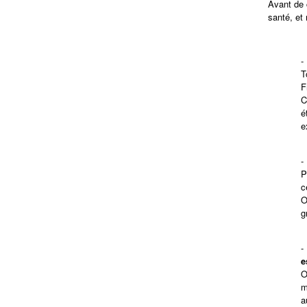
Avant de 
santé, et 
T
F
C
é
e
P
c
O
g
e
O
m
a