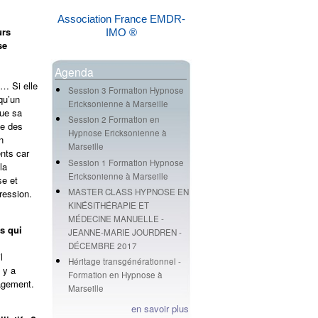
Association France EMDR-
urs
IMO ®
se
Agenda
… Si elle
Session 3 Formation Hypnose
qu’un
Ericksonienne à Marseille
ue sa
Session 2 Formation en
ne des
Hypnose Ericksonienne à
n
Marseille
nts car
Session 1 Formation Hypnose
la
Ericksonienne à Marseille
se et
MASTER CLASS HYPNOSE EN
ression.
KINÉSITHÉRAPIE ET
MÉDECINE MANUELLE -
ts qui
JEANNE-MARIE JOURDREN -
DÉCEMBRE 2017
l
Héritage transgénérationnel -
l y a
Formation en Hypnose à
lagement.
Marseille
en savoir plus