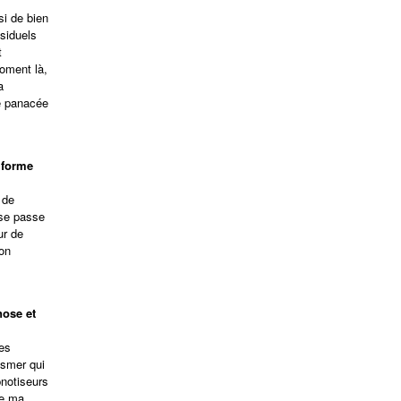
si de bien
ésiduels
t
moment là,
a
de panacée
 forme
 de
 se passe
ur de
çon
nose et
les
esmer qui
pnotiseurs
ue ma