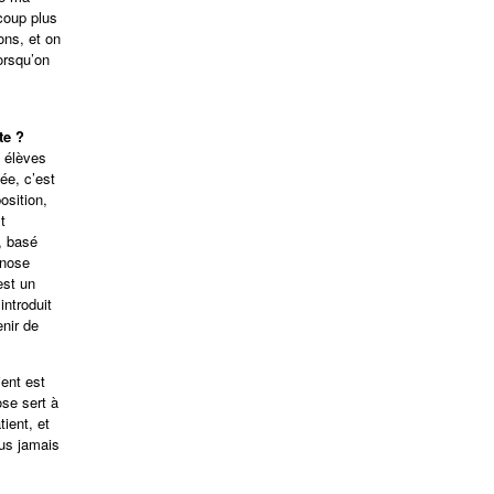
coup plus
ons, et on
orsqu’on
te ?
 élèves
ée, c’est
osition,
t
, basé
pnose
est un
introduit
enir de
ient est
ose sert à
ient, et
lus jamais