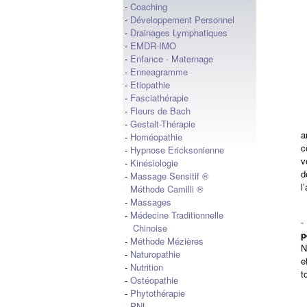
-
Coaching
-
Développement Personnel
-
Drainages Lymphatiques
-
EMDR-IMO
-
Enfance - Maternage
-
Enneagramme
-
Etiopathie
-
Fasciathérapie
-
Fleurs de Bach
-
Gestalt-Thérapie
a
-
Homéopathie
c
-
Hypnose Ericksonienne
v
-
Kinésiologie
d
-
Massage Sensitif ®
l
Méthode Camilli ®
-
Massages
-
Médecine Traditionnelle
Chinoise
p
-
Méthode Mézières
N
-
Naturopathie
e
-
Nutrition
t
-
Ostéopathie
-
Phytothérapie
-
PNL