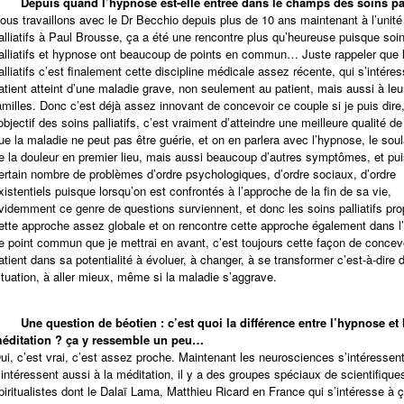
-
Depuis quand l’hypnose est-elle entrée dans le champs des soins pal
ous travaillons avec le Dr Becchio depuis plus de 10 ans maintenant à l’unité
alliatifs à Paul Brousse, ça a été une rencontre plus qu’heureuse puisque soi
alliatifs et hypnose ont beaucoup de points en commun… Juste rappeler que 
alliatifs c’est finalement cette discipline médicale assez récente, qui s’intére
atient atteint d’une maladie grave, non seulement au patient, mais aussi à leu
amilles. Donc c’est déjà assez innovant de concevoir ce couple si je puis dire,
’objectif des soins palliatifs, c’est vraiment d’atteindre une meilleure qualité de
ue la maladie ne peut pas être guérie, et on en parlera avec l’hypnose, le so
e la douleur en premier lieu, mais aussi beaucoup d’autres symptômes, et pu
ertain nombre de problèmes d’ordre psychologiques, d’ordre sociaux, d’ordre
xistentiels puisque lorsqu’on est confrontés à l’approche de la fin de sa vie,
videmment ce genre de questions surviennent, et donc les soins palliatifs pr
ette approche assez globale et on rencontre cette approche également dans l
e point commun que je mettrai en avant, c’est toujours cette façon de concevo
atient dans sa potentialité à évoluer, à changer, à se transformer c’est-à-dire 
ituation, à aller mieux, même si la maladie s’aggrave.
-
Une question de béotien : c’est quoi la différence entre l’hypnose et 
éditation ? ça y ressemble un peu…
ui, c’est vrai, c’est assez proche. Maintenant les neurosciences s’intéressen
’intéressent aussi à la méditation, il y a des groupes spéciaux de scientifique
piritualistes dont le Dalaï Lama, Matthieu Ricard en France qui s’intéresse à ç