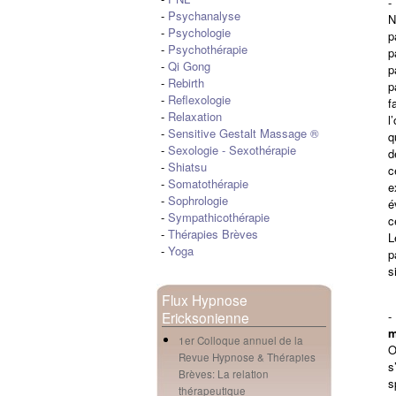
-
Psychanalyse
N
-
Psychologie
p
-
Psychothérapie
p
-
Qi Gong
p
-
Rebirth
p
-
Reflexologie
f
-
Relaxation
l
-
Sensitive Gestalt Massage ®
q
-
Sexologie
-
Sexothérapie
d
-
Shiatsu
c
-
Somatothérapie
e
-
Sophrologie
é
-
Sympathicothérapie
c
-
Thérapies Brèves
L
-
Yoga
p
s
Flux Hypnose
Ericksonienne
m
1er Colloque annuel de la
O
Revue Hypnose & Thérapies
s
Brèves: La relation
s
thérapeutique