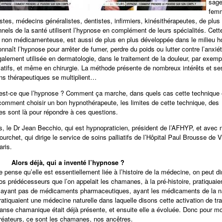
sage
fem
stes, médecins généralistes, dentistes, infirmiers, kinésithérapeutes, de plus
nnels de la santé utilisent l’hypnose en complément de leurs spécialités. Cett
 non médicamenteuse, est aussi de plus en plus développée dans le milieu hos
nnaît l’hypnose pour arrêter de fumer, perdre du poids ou lutter contre l’anxié
également utilisée en dermatologie, dans le traitement de la douleur, par exemp
liatifs, et même en chirurgie. La méthode présente de nombreux intérêts et se
ons thérapeutiques se multiplient…
’est-ce que l’hypnose ? Comment ça marche, dans quels cas cette technique e
 comment choisir un bon hypnothérapeute, les limites de cette technique, des
tes sont là pour répondre à ces questions.
, le Dr Jean Becchio, qui est hypnopraticien, président de l’AFHYP, et avec 
urchet, qui dirige le service de soins palliatifs de l’Hôpital Paul Brousse de Vil
aris.
-
Alors déjà, qui a inventé l’hypnose ?
e pense qu’elle est essentiellement liée à l’histoire de la médecine, on peut d
os prédécesseurs que l’on appelait les chamanes, à la pré-histoire, pratiquaie
’ayant pas de médicaments pharmaceutiques, ayant les médicaments de la n
ratiquaient une médecine naturelle dans laquelle disons cette activation de tra
ranse chamanique était déjà présente, et ensuite elle a évoluée. Donc pour mo
réateurs, ce sont les chamanes, nos ancêtres.