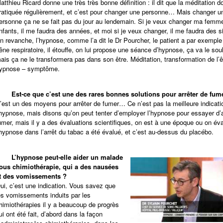
atthieu Ricard donne une très très bonne définition : il dit que la méditation do
ratiquée régulièrement, et c’est pour changer une personne… Mais changer u
ersonne ça ne se fait pas du jour au lendemain. Si je veux changer ma fem
nfants, il me faudra des années, et moi si je veux changer, il me faudra des s
n revanche, l’hypnose, comme l’a dit le Dr Pourcher, le patient a par exemple
êne respiratoire, il étouffe, on lui propose une séance d’hypnose, ça va le sou
ais ça ne le transformera pas dans son être. Méditation, transformation de l’ê
ypnose – symptôme.
-
Est-ce que c’est une des rares bonnes solutions pour arrêter de fum
’est un des moyens pour arrêter de fumer… Ce n’est pas la meilleure indicati
’hypnose, mais disons qu’on peut tenter d’employer l’hypnose pour essayer d’a
umer, mais il y a des évaluations scientifiques, on est à une époque ou on éva
’hypnose dans l’arrêt du tabac a été évalué, et c’est au-dessus du placébo.
-
L’hypnose peut-elle aider un malade
ous chimiothérapie, qui a des nausées
t des vomissements ?
ui, c’est une indication. Vous savez que
es vomissements induits par les
himiothérapies il y a beaucoup de progrès
ui ont été fait, d’abord dans la façon