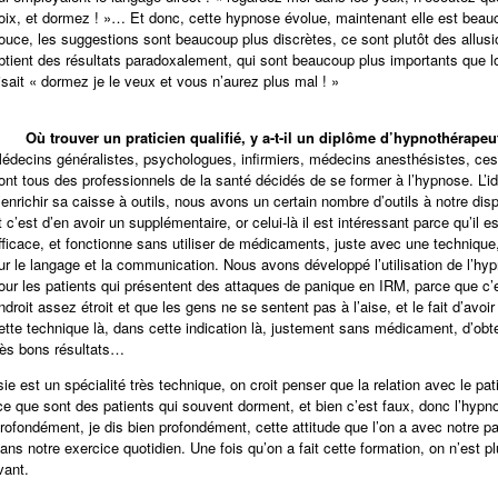
oix, et dormez ! »… Et donc, cette hypnose évolue, maintenant elle est beau
ouce, les suggestions sont beaucoup plus discrètes, ce sont plutôt des allusi
btient des résultats paradoxalement, qui sont beaucoup plus importants que l
isait « dormez je le veux et vous n’aurez plus mal ! »
-
Où trouver un praticien qualifié, y a-t-il un diplôme d’hypnothérapeu
édecins généralistes, psychologues, infirmiers, médecins anesthésistes, ces
ont tous des professionnels de la santé décidés de se former à l’hypnose. L’id
’enrichir sa caisse à outils, nous avons un certain nombre d’outils à notre disp
t c’est d’en avoir un supplémentaire, or celui-là il est intéressant parce qu’il es
fficace, et fonctionne sans utiliser de médicaments, juste avec une technique
ur le langage et la communication. Nous avons développé l’utilisation de l’hy
our les patients qui présentent des attaques de panique en IRM, parce que c’
ndroit assez étroit et que les gens ne se sentent pas à l’aise, et le fait d’avoir 
ette technique là, dans cette indication là, justement sans médicament, d’obt
rès bons résultats…
ie est un spécialité très technique, on croit penser que la relation avec le pat
rce que sont des patients qui souvent dorment, et bien c’est faux, donc l’hypn
rofondément, je dis bien profondément, cette attitude que l’on a avec notre pat
ans notre exercice quotidien. Une fois qu’on a fait cette formation, on n’est p
ant.