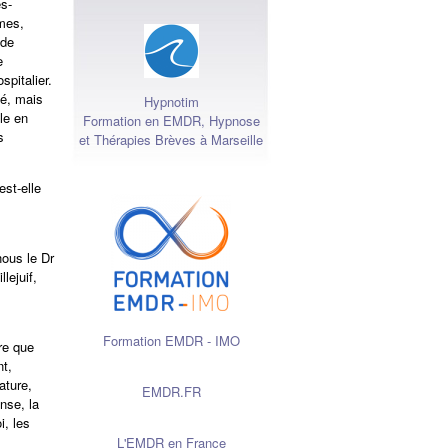
s-
mes,
 de
e
pitalier.
té, mais
Hypnotim
le en
Formation en EMDR, Hypnose
s
et Thérapies Brèves à Marseille
st-elle
nous le Dr
lejuif,
Formation EMDR - IMO
ire que
nt,
ature,
EMDR.FR
nse, la
i, les
L'EMDR en France