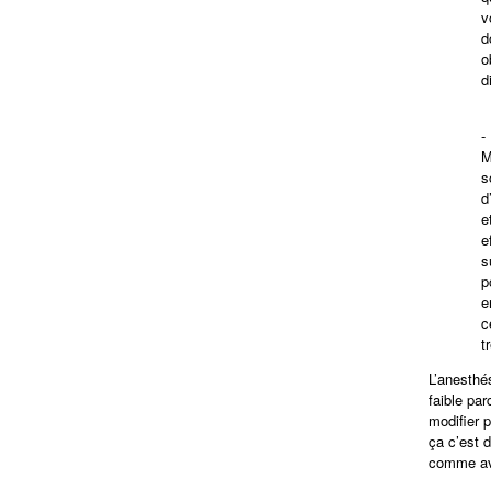
v
d
o
d
M
s
d
e
e
s
p
e
c
t
L’anesthés
faible pa
modifier p
ça c’est d
comme av