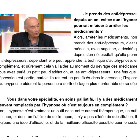
-
Je prends des antidépresse
depuis un an, est-ce que l’hypno
pourrait m’aider à arrêter les
médicaments ?
Alors, arrêter les médicaments, non
prends des anti-dépresseurs, c’est 
médecin, avec sagesse, a décidé q
dépression nécessitait qu’elle pren
nti-dépresseurs, cependant elle peut apprendre la technique d’autohypnose, e
omplément, et sûrement cela va l’aider au moment du sevrage des médicame
ous avez parlé un petit peu d’addiction, et les anti-dépresseurs, une fois que 
épression est partie, parfois ils restent un peu fixés dans le cerveau ; l’hypno
’autohypnose aideront la personne à sortir de façon plus confortable de sa dép
-
Vous dans votre spécialité, en soins palliatifs, il y a des médicamen
euvent remplacés par l’hypnose où c’est toujours en complément ?
on, l’hypnose c’est vraiment un outil dans notre arsenal thérapeutique, un outi
fficace, et donc on l’utilise de cette façon, il n’y a pas d’idée de substitution, i
oujours une idée d’efficacité, et de la meilleure efficacité possible pour le sou