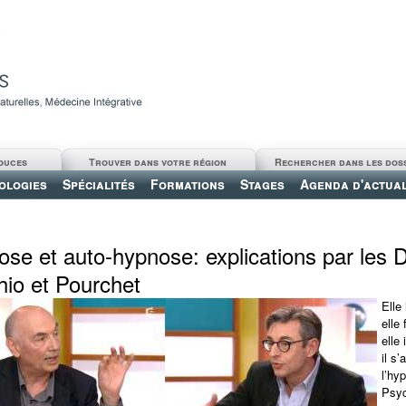
ouces
Trouver dans votre région
Rechercher dans les dos
ologies
Spécialités
Formations
Stages
Agenda d'actual
se et auto-hypnose: explications par les 
io et Pourchet
Elle 
elle 
elle 
il s’
l’h
Psyc