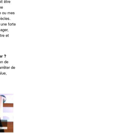
it être
ne
me ou mes
iècles.
 une forte
lager,
tre et
er ?
on de
rrêter de
lue,