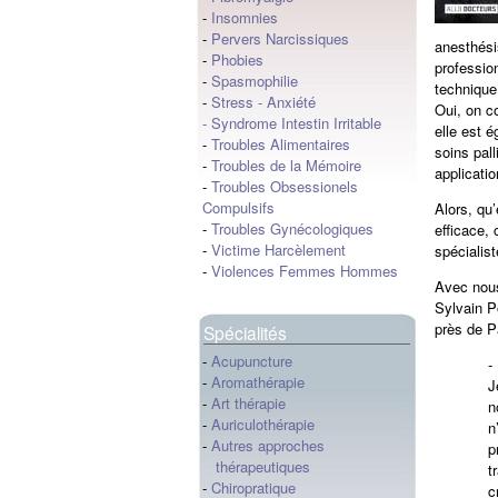
-
Insomnies
-
Pervers Narcissiques
anesthési
-
Phobies
professio
-
Spasmophilie
technique
-
Stress
-
Anxiété
Oui, on co
-
Syndrome Intestin Irritable
elle est 
-
Troubles Alimentaires
soins pal
-
Troubles de la Mémoire
applicati
-
Troubles Obsessionels
Compulsifs
Alors, qu
-
Troubles Gynécologiques
efficace,
-
Victime Harcèlement
spécialis
-
Violences Femmes Hommes
Avec nous
Sylvain Po
près de P
Spécialités
-
Acupuncture
-
Aromathérapie
J
-
Art thérapie
n
-
Auriculothérapie
n
-
Autres approches
p
thérapeutiques
t
-
Chiropratique
c