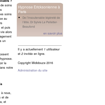
liatifs ?
 de soins
Hypnose Ericksonienne à
ns
Paris
les soins
De l’insoutenable légèreté de
sse au
l’être. Dr Sylvie Le Pelletier-
rs
Beaufond
 et puis
 vie alors
en savoir plus
ulagement
is un
en ligne
Il y a actuellement
1 utilisateur
et
2 invités
en ligne.
oposent
’hypnose.
Copyright Mididouze 2016
ir le
dans notre
Administration du site
la
t à nous,
s et de
a, et