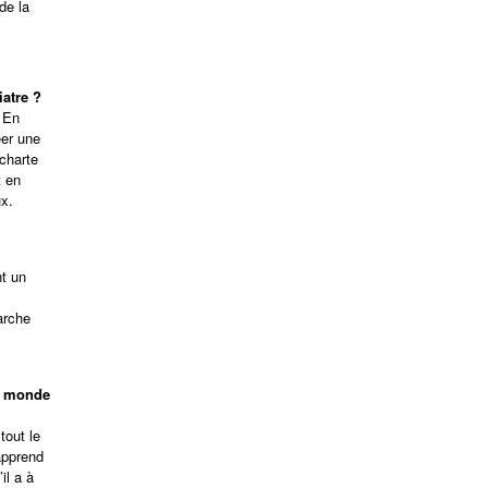
de la
atre ?
 En
éer une
charte
t en
ux.
t un
arche
le monde
tout le
apprend
il a à