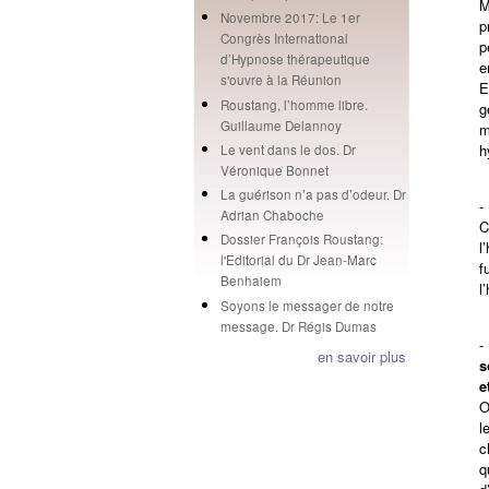
M
Novembre 2017: Le 1er
p
Congrès International
p
d’Hypnose thérapeutique
e
s'ouvre à la Réunion
E
Roustang, l’homme libre.
g
Guillaume Delannoy
m
h
Le vent dans le dos. Dr
Véronique Bonnet
La guérison n’a pas d’odeur. Dr
Adrian Chaboche
C
Dossier François Roustang:
l
l'Editorial du Dr Jean-Marc
f
Benhaiem
l
Soyons le messager de notre
message. Dr Régis Dumas
en savoir plus
s
e
O
l
c
q