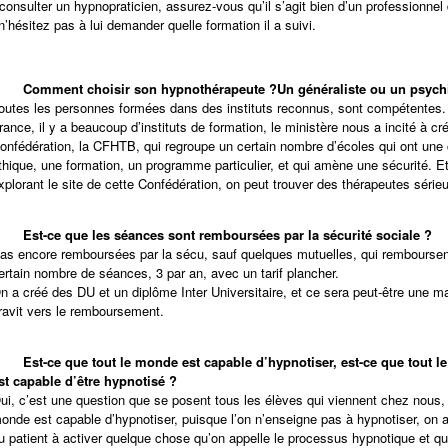
consulter un hypnopraticien, assurez-vous qu’il s’agit bien d’un professionnel 
n’hésitez pas à lui demander quelle formation il a suivi.
-
Comment choisir son hypnothérapeute ?
Un généraliste ou un psychi
outes les personnes formées dans des instituts reconnus, sont compétentes.
rance, il y a beaucoup d’instituts de formation, le ministère nous a incité à cr
onfédération, la CFHTB, qui regroupe un certain nombre d’écoles qui ont une 
thique, une formation, un programme particulier, et qui amène une sécurité. E
xplorant le site de cette Confédération, on peut trouver des thérapeutes série
-
Est-ce que les séances sont remboursées par la sécurité sociale ?
as encore remboursées par la sécu, sauf quelques mutuelles, qui remboursen
ertain nombre de séances, 3 par an, avec un tarif plancher.
n a créé des DU et un diplôme Inter Universitaire, et ce sera peut-être une m
ravit vers le remboursement.
-
Est-ce que tout le monde est capable d’hypnotiser, est-ce que tout 
st capable d’être hypnotisé ?
ui, c’est une question que se posent tous les élèves qui viennent chez nous, 
onde est capable d’hypnotiser, puisque l’on n’enseigne pas à hypnotiser, on 
u patient à activer quelque chose qu’on appelle le processus hypnotique et qu’