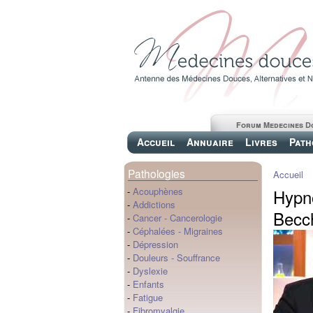
Forum Medecines D
Accueil
Annuaire
Livres
Path
Pathologies
Accueil
Hypno
-
Acouphènes
-
Addictions
Becch
-
Cancer
-
Cancerologie
-
Céphalées
-
Migraines
-
Dépression
-
Douleurs
-
Souffrance
-
Dyslexie
-
Enfants
-
Fatigue
-
Fibromyalgie