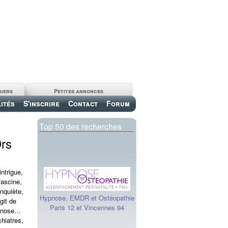
siers
Petites annonces
ités
S'inscrire
Contact
Forum
Top 50 des recherches
Drs
intrigue,
fascine,
inquiète,
Hypnose, EMDR et Ostéopathie
agit de
Paris 12 et Vincennes 94
ypnose…
hiatres,