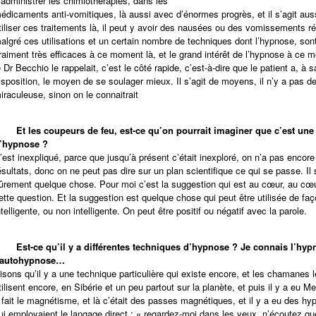
’administrer les chimiothérapies, dans les
édicaments anti-vomitiques, là aussi avec d’énormes progrès, et il s’agit aus
tiliser ces traitements là, il peut y avoir des nausées ou des vomissements r
algré ces utilisations et un certain nombre de techniques dont l’hypnose, son
raiment très efficaces à ce moment là, et le grand intérêt de l’hypnose à ce 
e Dr Becchio le rappelait, c’est le côté rapide, c’est-à-dire que le patient a, à s
isposition, le moyen de se soulager mieux. Il s’agit de moyens, il n’y a pas 
iraculeuse, sinon on le connaitrait
-
Et les coupeurs de feu, est-ce qu’on pourrait imaginer que c’est une
’hypnose ?
’est inexpliqué, parce que jusqu’à présent c’était inexploré, on n’a pas encore
ésultats, donc on ne peut pas dire sur un plan scientifique ce qui se passe. Il
ûrement quelque chose. Pour moi c’est la suggestion qui est au cœur, au cœ
ette question. Et la suggestion est quelque chose qui peut être utilisée de fa
ntelligente, ou non intelligente. On peut être positif ou négatif avec la parole.
-
Est-ce qu’il y a différentes techniques d’hypnose ? Je connais l’hyp
’autohypnose…
isons qu’il y a une technique particulière qui existe encore, et les chamanes 
tilisent encore, en Sibérie et un peu partout sur la planète, et puis il y a eu M
 fait le magnétisme, et là c’était des passes magnétiques, et il y a eu des hy
ui employaient le langage direct : « regardez-moi dans les yeux, n’écoutez q