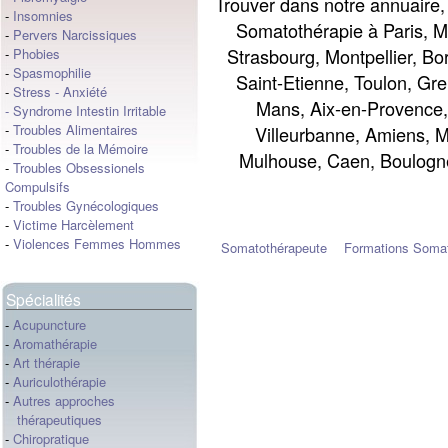
Trouver dans notre annuaire
-
Insomnies
Somatothérapie à Paris, Ma
-
Pervers Narcissiques
Strasbourg, Montpellier, Bo
-
Phobies
-
Spasmophilie
Saint-Etienne, Toulon, Gre
-
Stress
-
Anxiété
Mans, Aix-en-Provence,
-
Syndrome Intestin Irritable
-
Troubles Alimentaires
Villeurbanne, Amiens, M
-
Troubles de la Mémoire
Mulhouse, Caen, Boulogne
-
Troubles Obsessionels
Compulsifs
-
Troubles Gynécologiques
-
Victime Harcèlement
-
Violences Femmes Hommes
Somatothérapeute
Formations Somat
Spécialités
-
Acupuncture
-
Aromathérapie
-
Art thérapie
-
Auriculothérapie
-
Autres approches
thérapeutiques
-
Chiropratique