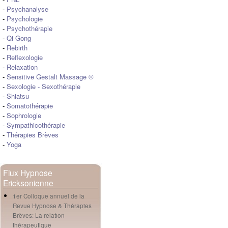
-
Psychanalyse
-
Psychologie
-
Psychothérapie
-
Qi Gong
-
Rebirth
-
Reflexologie
-
Relaxation
-
Sensitive Gestalt Massage ®
-
Sexologie
-
Sexothérapie
-
Shiatsu
-
Somatothérapie
-
Sophrologie
-
Sympathicothérapie
-
Thérapies Brèves
-
Yoga
Flux Hypnose
Ericksonienne
1er Colloque annuel de la
Revue Hypnose & Thérapies
Brèves: La relation
thérapeutique