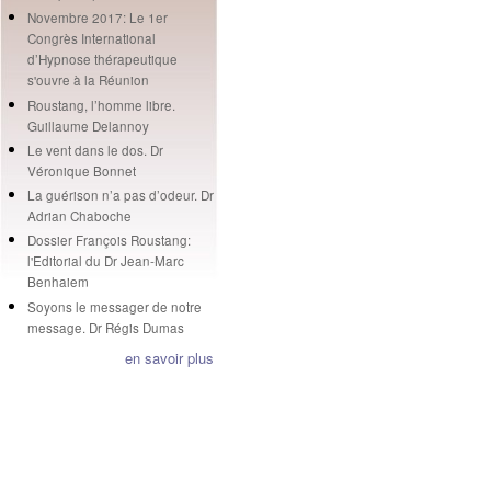
Novembre 2017: Le 1er
Congrès International
d’Hypnose thérapeutique
s'ouvre à la Réunion
Roustang, l’homme libre.
Guillaume Delannoy
Le vent dans le dos. Dr
Véronique Bonnet
La guérison n’a pas d’odeur. Dr
Adrian Chaboche
Dossier François Roustang:
l'Editorial du Dr Jean-Marc
Benhaiem
Soyons le messager de notre
message. Dr Régis Dumas
en savoir plus