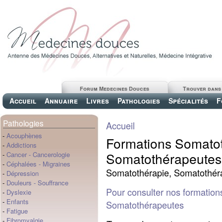
Forum Medecines Douces
Trouver dans
Accueil
Annuaire
Livres
Pathologies
Spécialités
F
Pathologies
Accueil
-
Acouphènes
Formations Somatot
-
Addictions
Somatothérapeutes
-
Cancer
-
Cancerologie
-
Céphalées
-
Migraines
Somatothérapie, Somatothér
-
Dépression
-
Douleurs
-
Souffrance
Pour consulter nos formation
-
Dyslexie
-
Enfants
Somatothérapeutes
-
Fatigue
-
Fibromyalgie