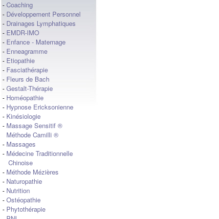
-
Coaching
-
Développement Personnel
-
Drainages Lymphatiques
-
EMDR-IMO
-
Enfance - Maternage
-
Enneagramme
-
Etiopathie
-
Fasciathérapie
-
Fleurs de Bach
-
Gestalt-Thérapie
-
Homéopathie
-
Hypnose Ericksonienne
-
Kinésiologie
-
Massage Sensitif ®
Méthode Camilli ®
-
Massages
-
Médecine Traditionnelle
Chinoise
-
Méthode Mézières
-
Naturopathie
-
Nutrition
-
Ostéopathie
-
Phytothérapie
-
PNL