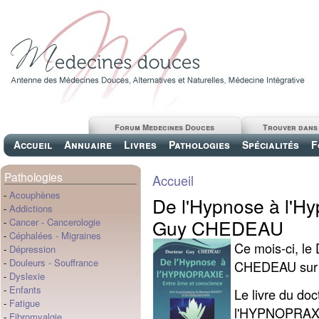
Forum Medecines Douces
Trouver dans
Accueil
Annuaire
Livres
Pathologies
Spécialités
F
Pathologies
Accueil
-
Acouphènes
De l'Hypnose à l'Hy
-
Addictions
Guy CHEDEAU
-
Cancer
-
Cancerologie
-
Céphalées
-
Migraines
Ce mois-ci, le 
-
Dépression
-
Douleurs
-
Souffrance
CHEDEAU sur l
-
Dyslexie
-
Enfants
Le livre du d
-
Fatigue
l'HYPNOPRAXIE
-
Fibromyalgie