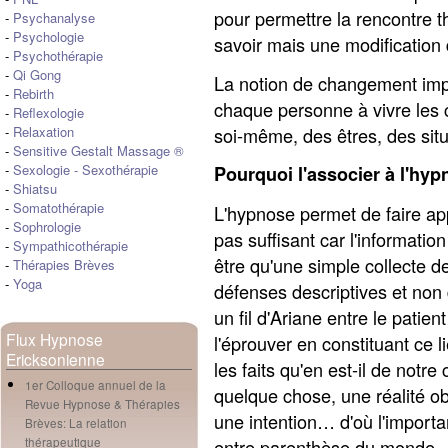
pour permettre la rencontre t
-
Psychanalyse
-
Psychologie
savoir mais une modification
-
Psychothérapie
-
Qi Gong
La notion de changement impl
-
Rebirth
chaque personne à vivre les 
-
Reflexologie
soi-même, des êtres, des sit
-
Relaxation
-
Sensitive Gestalt Massage ®
-
Sexologie
-
Sexothérapie
Pourquoi l'associer à l'hyp
-
Shiatsu
-
Somatothérapie
L'hypnose permet de faire app
-
Sophrologie
pas suffisant car l'informati
-
Sympathicothérapie
être qu'une simple collecte de
-
Thérapies Brèves
-
Yoga
défenses descriptives et non 
un fil d'Ariane entre le patien
Flux Hypnose
l'éprouver en constituant ce 
Ericksonienne
les faits qu'en est-il de notr
1er Colloque annuel de la
quelque chose, une réalité ob
Revue Hypnose & Thérapies
une intention… d'où l'import
Brèves: La relation
entre parenthèse du monde… 
thérapeutique