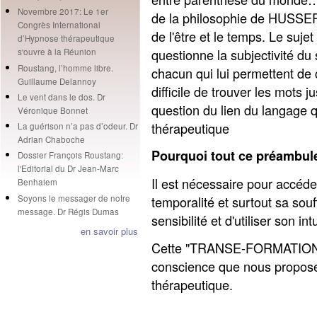
Novembre 2017: Le 1er
de la philosophie de HUSS
Congrès International
de l'être et le temps. Le sujet 
d’Hypnose thérapeutique
questionne la subjectivité du 
s'ouvre à la Réunion
Roustang, l’homme libre.
chacun qui lui permettent de c
Guillaume Delannoy
difficile de trouver les mots 
Le vent dans le dos. Dr
question du lien du langage qu
Véronique Bonnet
thérapeutique
La guérison n’a pas d’odeur. Dr
Adrian Chaboche
Pourquoi tout ce préambul
Dossier François Roustang:
l'Editorial du Dr Jean-Marc
Il est nécessaire pour accéder
Benhaiem
Soyons le messager de notre
temporalité et surtout sa souf
message. Dr Régis Dumas
sensibilité et d'utiliser son intu
en savoir plus
Cette "TRANSE-FORMATION" p
conscience que nous propo
thérapeutique.