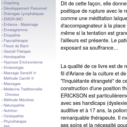
Dit de cette façon, elle donn
-
Coaching
-
Développement Personnel
poétique de rupture avec le rée
-
Drainages Lymphatiques
comme une méditation laïque, 
-
EMDR-IMO
d'accompagnateur à la place 
-
Enfance - Maternage
-
Enneagramme
même si la tentation est grand
-
Etiopathie
l'ailleurs est présente. Le pa
-
Fasciathérapie
-
Fleurs de Bach
exposant sa souffrance…
-
Gestalt-Thérapie
-
Homéopathie
-
Hypnose Ericksonienne
La qualité de ce livre est de r
-
Kinésiologie
fil d'Ariane de la culture et d
-
Massage Sensitif ®
Méthode Camilli ®
"l'inquiétante étrangeté" de c
-
Massages
construction d'une position 
-
Médecine Traditionnelle
ERICKSON est particulièremen
Chinoise
-
Méthode Mézières
avec ses handicaps (dyslexie,
-
Naturopathie
auditive et à 17 ans, la polio
-
Nutrition
-
Ostéopathie
remarquable thérapeute. Il mo
-
Phytothérapie
ses soins et la nécessité pou
-
PNL