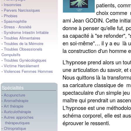
patients, comm
-
Insomnies
-
Pervers Narcissiques
choix comme r
-
Phobies
ami Jean GODIN. Cette initiat
-
Spasmophilie
donne à penser qu'elle fut, po
-
Stress
-
Anxiété
-
Syndrome Intestin Irritable
sa capacité à "se refonder",
-
Troubles Alimentaires
en soi-même"… il y a eu là u
-
Troubles de la Mémoire
-
Troubles Obsessionels
la construction d'un homme et
Compulsifs
-
Troubles Gynécologiques
L'hypnose prend alors un tou
-
Victime Harcèlement
une articulation du savoir, et
-
Violences Femmes Hommes
Nous quittons là la transform
sa caricature classique de m
Spécialités
spectaculaire d'un simple je
-
Acupuncture
maître qui prendrait un ascen
-
Aromathérapie
-
Art thérapie
L'hypnose est une méthodolo
-
Auriculothérapie
schéma corporel, elle est au
-
Autres approches
éprouver le ressenti.
thérapeutiques
-
Chiropratique