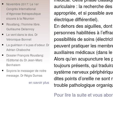
Novembre 2017: Le 1er
auriculaire : la recherche des
Congrès International
appropriée, et si possible av
d’Hypnose thérapeutique
électrique différentiel).
s'ouvre à la Réunion
Roustang, l’homme libre.
En dehors des aiguilles, dont
Guillaume Delannoy
personnes habilitées à l’effrac
Le vent dans le dos. Dr
possibilités de soins (électric
Véronique Bonnet
peuvent pratiquer les membr
La guérison n’a pas d’odeur. Dr
Adrian Chaboche
auxiliaires médicaux (dans l
Dossier François Roustang:
Alors qu’en acupuncture les 
l'Editorial du Dr Jean-Marc
toujours présents, qui traduir
Benhaiem
système nerveux périphériqu
Soyons le messager de notre
message. Dr Régis Dumas
dites points d’oreille ne son
en savoir plus
trouble pathologique organiqu
Pour lire la suite et vous abo