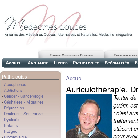
Forum Medecines Douces
Trouver dans
Accueil
Annuaire
Livres
Pathologies
Spécialités
F
Pathologies
Accueil
-
Acouphènes
Auriculothérapie. D
-
Addictions
-
Cancer
-
Cancerologie
Tenter de 
-
Céphalées
-
Migraines
guérir, es
-
Dépression
; c’est au
-
Douleurs
-
Souffrance
-
Dyslexie
traitemen
-
Enfants
utilisant 
-
Fatigue
pour avoir
-
Fibromyalgie