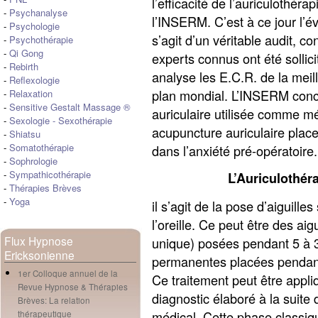
l’efficacité de l’auriculothéra
-
Psychanalyse
l’INSERM. C’est à ce jour l’év
-
Psychologie
s’agit d’un véritable audit, con
-
Psychothérapie
-
Qi Gong
experts connus ont été sollic
-
Rebirth
analyse les E.C.R. de la mei
-
Reflexologie
plan mondial. L’INSERM concl
-
Relaxation
-
Sensitive Gestalt Massage ®
auriculaire utilisée comme m
-
Sexologie
-
Sexothérapie
acupuncture auriculaire place
-
Shiatsu
-
Somatothérapie
dans l’anxiété pré-opératoire.
-
Sophrologie
-
Sympathicothérapie
L’Auriculothér
-
Thérapies Brèves
-
Yoga
il s’agit de la pose d’aiguille
l’oreille. Ce peut être des ai
Flux Hypnose
unique) posées pendant 5 à 3
Ericksonienne
permanentes placées pendant
1er Colloque annuel de la
Ce traitement peut être appliq
Revue Hypnose & Thérapies
diagnostic élaboré à la suite
Brèves: La relation
médical. Cette phase classiq
thérapeutique