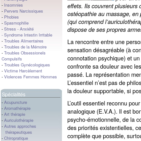
effets. Ils couvrent plusieur
-
Insomnies
-
Pervers Narcissiques
ostéopathie au massage, en p
-
Phobies
(qui comprend l’auriculothéra
-
Spasmophilie
dispose de ses propres arme
-
Stress
-
Anxiété
-
Syndrome Intestin Irritable
La rencontre entre une pers
-
Troubles Alimentaires
-
Troubles de la Mémoire
sensation désagréable (à conn
-
Troubles Obsessionels
connotation psychique) et un 
Compulsifs
-
Troubles Gynécologiques
confronte sa douleur avec le
-
Victime Harcèlement
passé. La représentation men
-
Violences Femmes Hommes
L’essentiel n’est pas de philo
la douleur supportable, si pos
Spécialités
L’outil essentiel reconnu pour 
-
Acupuncture
-
Aromathérapie
analogique (E.V.A.). Il est bo
-
Art thérapie
psycho-émotionnelle, de la c
-
Auriculothérapie
-
Autres approches
des priorités existentielles, 
thérapeutiques
complète que possible, surto
-
Chiropratique