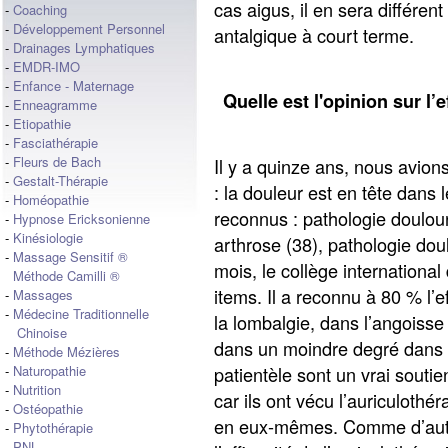
cas aigus, il en sera différent 
-
Coaching
-
Développement Personnel
antalgique à court terme.
-
Drainages Lymphatiques
-
EMDR-IMO
-
Enfance - Maternage
Quelle est l'opinion sur l’
-
Enneagramme
-
Etiopathie
-
Fasciathérapie
-
Fleurs de Bach
Il y a quinze ans, nous avion
-
Gestalt-Thérapie
: la douleur est en tête dans 
-
Homéopathie
reconnus : pathologie doulour
-
Hypnose Ericksonienne
-
Kinésiologie
arthrose (38), pathologie dou
-
Massage Sensitif ®
mois, le collège internationa
Méthode Camilli ®
items. Il a reconnu à 80 % l’e
-
Massages
-
Médecine Traditionnelle
la lombalgie, dans l’angoisse e
Chinoise
dans un moindre degré dans l
-
Méthode Mézières
patientèle sont un vrai souti
-
Naturopathie
-
Nutrition
car ils ont vécu l’auriculothér
-
Ostéopathie
en eux-mêmes. Comme d’autr
-
Phytothérapie
-
PNL