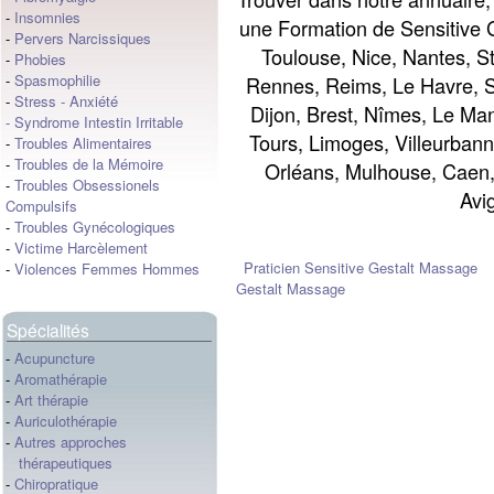
-
Insomnies
une Formation de Sensitive G
-
Pervers Narcissiques
Toulouse, Nice, Nantes, St
-
Phobies
-
Spasmophilie
Rennes, Reims, Le Havre, S
-
Stress
-
Anxiété
Dijon, Brest, Nîmes, Le Ma
-
Syndrome Intestin Irritable
Tours, Limoges, Villeurban
-
Troubles Alimentaires
-
Troubles de la Mémoire
Orléans, Mulhouse, Caen,
-
Troubles Obsessionels
Avi
Compulsifs
-
Troubles Gynécologiques
-
Victime Harcèlement
Praticien Sensitive Gestalt Massage
-
Violences Femmes Hommes
Gestalt Massage
Spécialités
-
Acupuncture
-
Aromathérapie
-
Art thérapie
-
Auriculothérapie
-
Autres approches
thérapeutiques
-
Chiropratique