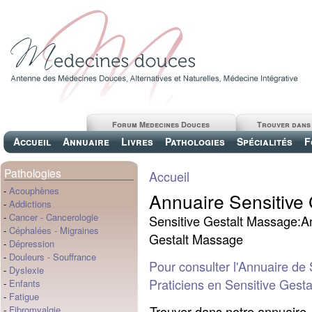
Forum Medecines Douces
Trouver dans
Accueil
Annuaire
Livres
Pathologies
Spécialités
F
Pathologies
Accueil
-
Acouphènes
Annuaire Sensitive
-
Addictions
-
Cancer
-
Cancerologie
Sensitive Gestalt Massage:An
-
Céphalées
-
Migraines
Gestalt Massage
-
Dépression
-
Douleurs
-
Souffrance
Pour consulter l'Annuaire de
-
Dyslexie
Praticiens en Sensitive Gest
-
Enfants
-
Fatigue
Trouver dans notre annuaire,
-
Fibromyalgie