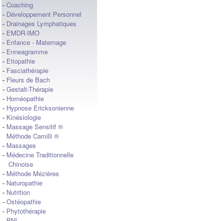
-
Coaching
-
Développement Personnel
-
Drainages Lymphatiques
-
EMDR-IMO
-
Enfance - Maternage
-
Enneagramme
-
Etiopathie
-
Fasciathérapie
-
Fleurs de Bach
-
Gestalt-Thérapie
-
Homéopathie
-
Hypnose Ericksonienne
-
Kinésiologie
-
Massage Sensitif ®
Méthode Camilli ®
-
Massages
-
Médecine Traditionnelle
Chinoise
-
Méthode Mézières
-
Naturopathie
-
Nutrition
-
Ostéopathie
-
Phytothérapie
-
PNL