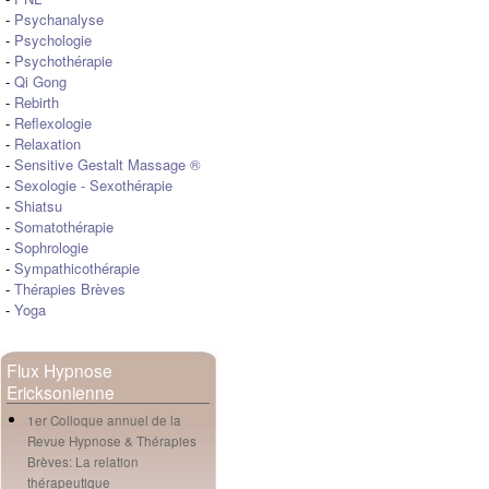
-
Psychanalyse
-
Psychologie
-
Psychothérapie
-
Qi Gong
-
Rebirth
-
Reflexologie
-
Relaxation
-
Sensitive Gestalt Massage ®
-
Sexologie
-
Sexothérapie
-
Shiatsu
-
Somatothérapie
-
Sophrologie
-
Sympathicothérapie
-
Thérapies Brèves
-
Yoga
Flux Hypnose
Ericksonienne
1er Colloque annuel de la
Revue Hypnose & Thérapies
Brèves: La relation
thérapeutique