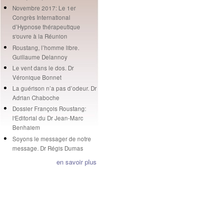
Novembre 2017: Le 1er
Congrès International
d’Hypnose thérapeutique
s'ouvre à la Réunion
Roustang, l’homme libre.
Guillaume Delannoy
Le vent dans le dos. Dr
Véronique Bonnet
La guérison n’a pas d’odeur. Dr
Adrian Chaboche
Dossier François Roustang:
l'Editorial du Dr Jean-Marc
Benhaiem
Soyons le messager de notre
message. Dr Régis Dumas
en savoir plus