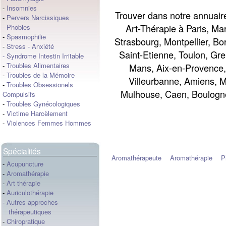
-
Insomnies
Trouver dans notre annuair
-
Pervers Narcissiques
Art-Thérapie à Paris, Mar
-
Phobies
-
Spasmophilie
Strasbourg, Montpellier, Bo
-
Stress
-
Anxiété
Saint-Etienne, Toulon, Gre
-
Syndrome Intestin Irritable
-
Troubles Alimentaires
Mans, Aix-en-Provence,
-
Troubles de la Mémoire
Villeurbanne, Amiens, M
-
Troubles Obsessionels
Mulhouse, Caen, Boulogne
Compulsifs
-
Troubles Gynécologiques
-
Victime Harcèlement
-
Violences Femmes Hommes
Spécialités
Aromathérapeute
Aromathérapie
P
-
Acupuncture
-
Aromathérapie
-
Art thérapie
-
Auriculothérapie
-
Autres approches
thérapeutiques
-
Chiropratique