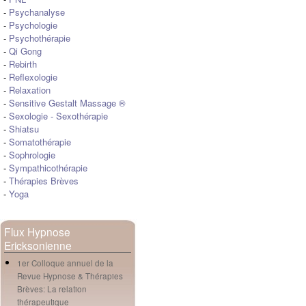
-
Psychanalyse
-
Psychologie
-
Psychothérapie
-
Qi Gong
-
Rebirth
-
Reflexologie
-
Relaxation
-
Sensitive Gestalt Massage ®
-
Sexologie
-
Sexothérapie
-
Shiatsu
-
Somatothérapie
-
Sophrologie
-
Sympathicothérapie
-
Thérapies Brèves
-
Yoga
Flux Hypnose
Ericksonienne
1er Colloque annuel de la
Revue Hypnose & Thérapies
Brèves: La relation
thérapeutique