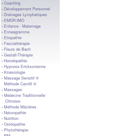
-
Coaching
-
Développement Personnel
-
Drainages Lymphatiques
-
EMDR-IMO
-
Enfance - Maternage
-
Enneagramme
-
Etiopathie
-
Fasciathérapie
-
Fleurs de Bach
-
Gestalt-Thérapie
-
Homéopathie
-
Hypnose Ericksonienne
-
Kinésiologie
-
Massage Sensitif ®
Méthode Camilli ®
-
Massages
-
Médecine Traditionnelle
Chinoise
-
Méthode Mézières
-
Naturopathie
-
Nutrition
-
Ostéopathie
-
Phytothérapie
-
PNL