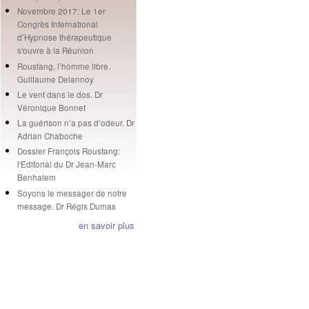
Novembre 2017: Le 1er
Congrès International
d’Hypnose thérapeutique
s'ouvre à la Réunion
Roustang, l’homme libre.
Guillaume Delannoy
Le vent dans le dos. Dr
Véronique Bonnet
La guérison n’a pas d’odeur. Dr
Adrian Chaboche
Dossier François Roustang:
l'Editorial du Dr Jean-Marc
Benhaiem
Soyons le messager de notre
message. Dr Régis Dumas
en savoir plus