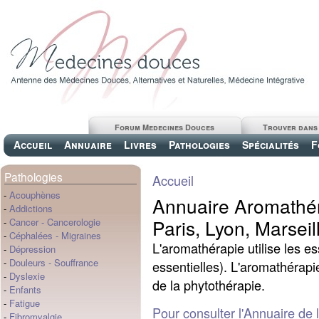
Forum Medecines Douces
Trouver dans
Accueil
Annuaire
Livres
Pathologies
Spécialités
F
Pathologies
Accueil
-
Acouphènes
Annuaire Aromathér
-
Addictions
Paris, Lyon, Marseil
-
Cancer
-
Cancerologie
-
Céphalées
-
Migraines
L'aromathérapie utilise les e
-
Dépression
-
Douleurs
-
Souffrance
essentielles). L'aromathérapi
-
Dyslexie
de la phytothérapie.
-
Enfants
-
Fatigue
Pour consulter l'Annuaire de
-
Fibromyalgie